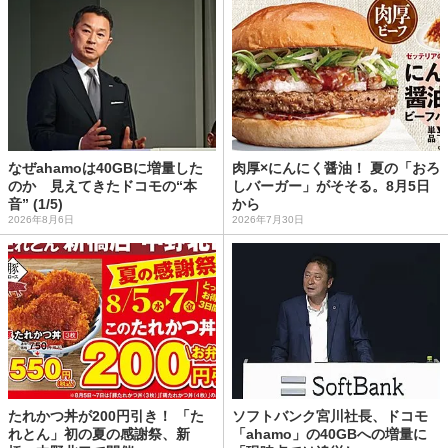
なぜahamoは40GBに増量した
肉厚×にんにく醤油！ 夏の「おろ
のか 見えてきたドコモの“本
しバーガー」がそそる。8月5日
音” (1/5)
から
2026年8月6日
2026年7月30日
たれかつ丼が200円引き！ 「た
ソフトバンク宮川社長、ドコモ
れとん」初の夏の感謝祭、新
「ahamo」の40GBへの増量に