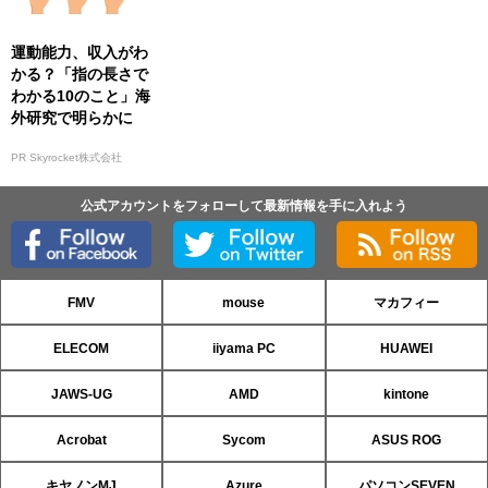
運動能力、収入がわ
かる？「指の長さで
わかる10のこと」海
外研究で明らかに
PR Skyrocket株式会社
公式アカウントをフォローして最新情報を手に入れよう
FMV
mouse
マカフィー
ELECOM
iiyama PC
HUAWEI
JAWS-UG
AMD
kintone
Acrobat
Sycom
ASUS ROG
キヤノンMJ
Azure
パソコンSEVEN