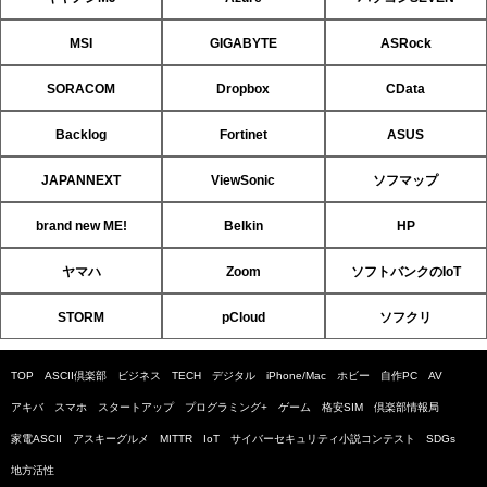
MSI
GIGABYTE
ASRock
SORACOM
Dropbox
CData
Backlog
Fortinet
ASUS
JAPANNEXT
ViewSonic
ソフマップ
brand new ME!
Belkin
HP
ヤマハ
Zoom
ソフトバンクのIoT
STORM
pCloud
ソフクリ
TOP
ASCII倶楽部
ビジネス
TECH
デジタル
iPhone/Mac
ホビー
自作PC
AV
アキバ
スマホ
スタートアップ
プログラミング+
ゲーム
格安SIM
倶楽部情報局
家電ASCII
アスキーグルメ
MITTR
IoT
サイバーセキュリティ小説コンテスト
SDGs
地方活性