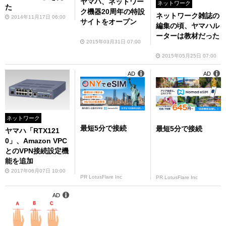
ヤマハ、ネットワー
ネットワーク
た
ク機器20周年の特設
ネットワーク雑誌の
2014年11月17日 06:00
サイトをオープン
編集の頃、ヤマハル
ーターは教材だった
2015年03月31日 07:00
2015年05月25日 07:00
AD
AD
ネットワーク
最短5分で接続
最短5分で接続
ヤマハ「RTX121
0」、Amazon VPC
とのVPN接続設定機
能を追加
2017年06月07日 10:00
PR LotusFlare Inc
PR LotusFlare Inc
AD