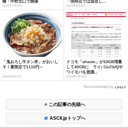
橋・中野北口で開催
「現時点では追従し...
2026年7月30日
2026年8月4日
「鬼おろし牛タン丼」がおいし
ドコモ「ahamo」が10GB増量
そ！夏限定で1110円～
して40GBに ライバルのUQや
ワイモバを意識...
2026年8月5日
2026年7月29日
Recommended by
この記事の先頭へ
ASCII.jpトップへ