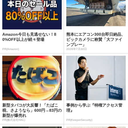
Amazon今日も見逃せない！8
熊本にエアコン300台即日納品、
0%OFF以上が続々登場
ビックカメラに称賛「大ファイ
ンプレー」
PR(Amazon)
2026年7月30日
新型タバコが大反響！「たばこ
事例から学ぶ『特権アクセス管
税、さようなら」600円→83円の
理』
新型が爆売れ
PR(株式会社HAL)
PR(KeeperSecurity)