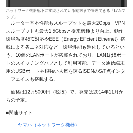
ネットワーク機器配下に接続されている端末まで管理できる「LANマ
ップ」
ルーター基本性能もスループットを最大2Gbps、VPN
スループットも最大1.5Gbpsと従来機種より向上。動作
環境温度45℃対応やEEE（Energy Efficient Ethernet）搭
載による省エネ対応など、環境性能も進化しているとい
う。10個のLANポートが搭載されており、LAN1は8ポー
トのスイッチングハブとして利用可能。データ通信端末
用のUSBポートや根強い人気を誇るISDNのS/T点インタ
ーフェイスも搭載する。
価格は12万5000円（税抜）で、発売は2014年11月か
らの予定。
■関連サイト
ヤマハ（ネットワーク機器）