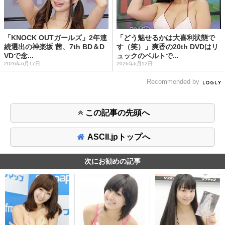
「KNOCK OUTガールズ」2年連
「どう魅せるかは大喜利状態で
続選出の神楽坂 茜、7th BD＆D
す（笑）」爽香の20th DVDはリ
VDで念...
ュックのベルトで...
2026年6月17日
2026年6月12日
Recommended by
この記事の先頭へ
ASCII.jpトップへ
次にお勧めの記事