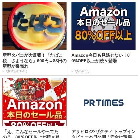
新型タバコが大反響！「たばこ
Amazon今日も見逃せない！8
税、さようなら」600円→83円の
0%OFF以上が続々登場
新型が爆売れ
PR(株式会社HAL)
PR(Amazon)
「え、こんなセールやってた
アサヒロジ×ザクティ トップイン
の？」80％OFF以上が続々登
タビュー本日公開「安全は現場