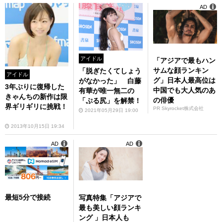
AD
アイドル
「アジアで最もハン
サムな顔ランキン
「脱ぎたくてしょう
アイドル
グ」日本人最高位は
がなかった」 白藤
3年ぶりに復帰した
中国でも大人気のあ
有華が唯一無二の
きゃんちの新作は限
の俳優
「ぷる尻」を解禁！
界ギリギリに挑戦！
PR Skyrocket株式会社
2021年05月29日 19:00
2013年10月15日 19:34
AD
AD
最短5分で接続
写真特集「アジアで
最も美しい顔ランキ
ング 」日本人も