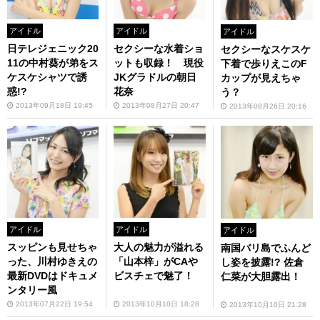
アイドル
アイドル
アイドル
日テレジェニック20
セクシーな水着ショ
セクシーなスケスケ
11の中村葵が弟をス
ットも収録！ 現役
下着で歩りえこのF
ケスケシャツで誘
JKグラドルの朝日
カップが見えちゃ
惑!?
花奈
う？
2013年09月18日 19:45
2013年08月27日 20:47
2013年08月26日 20:16
アイドル
アイドル
アイドル
スッピンも見せちゃ
大人の魅力が溢れる
南国バリ島でふんど
った、川村ゆきえの
「山本梓」がCAや
し姿を披露!? 佐倉
最新DVDはドキュメ
ビスチェで魅了！
仁菜が大胆露出！
ンタリー風
2013年07月22日 19:54
2013年10月10日 18:28
2013年10月10日 21:28