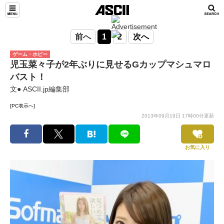
前へ
1
2
次へ
ゲーム・ホビー
児玉菜々子が2年ぶりに見せるGカップマシュマロ
バスト！
文● ASCII.jp編集部
[PC表示へ]
2013年09月19日 17時00分更新
お気に入り