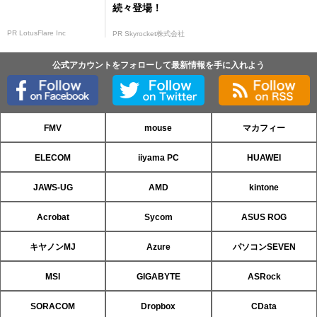
続々登場！
PR LotusFlare Inc
PR Skyrocket株式会社
公式アカウントをフォローして最新情報を手に入れよう
FMV
mouse
マカフィー
ELECOM
iiyama PC
HUAWEI
JAWS-UG
AMD
kintone
Acrobat
Sycom
ASUS ROG
キヤノンMJ
Azure
パソコンSEVEN
MSI
GIGABYTE
ASRock
SORACOM
Dropbox
CData