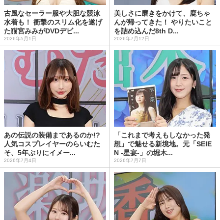
古風なセーラー服や大胆な競泳
美しさに磨きをかけて、鹿ちゃ
水着も！ 衝撃のスリム化を遂げ
んが帰ってきた！ やりたいこと
た猫宮みみがDVDデビ...
を詰め込んだ8th D...
2026年5月1日
2026年7月12日
あの伝説の装備まであるのか!?
「これまで考えもしなかった発
人気コスプレイヤーのらいむた
想」で魅せる新境地。元「SEIE
そ、5年ぶりにイメー...
N -星宴-」の堀木...
2026年7月4日
2026年7月7日