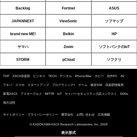
Backlog
Fortinet
ASUS
JAPANNEXT
ViewSonic
ソフマップ
brand new ME!
Belkin
HP
ヤマハ
Zoom
ソフトバンクのIoT
STORM
pCloud
ソフクリ
TOP
ASCII倶楽部
ビジネス
TECH
デジタル
iPhone/Mac
ホビー
自作PC
AV
アキバ
スマホ
スタートアップ
プログラミング+
ゲーム
格安SIM
倶楽部情報局
家電ASCII
アスキーグルメ
MITTR
IoT
サイバーセキュリティ小説コンテスト
SDGs
地方活性
サイトポリシー
プライバシーポリシー
運営会社
お問い合わせ
広告掲載
© KADOKAWA ASCII Research Laboratories, Inc. 2026
表示形式