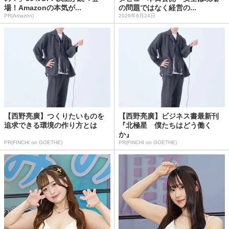
場！Amazonの本気が...
の問題ではなく経営の...
PR(Amazon)
2026年6月24日
【西野亮廣】つくりたいものを
【西野亮廣】ビジネス書最新刊
追求できる環境の作り方とは
『北極星 僕たちはどう働く
か』
PR(FINCHI on GOETHE)
PR(FINCHI on GOETHE)