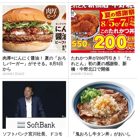
肉厚×にんにく醤油！ 夏の「おろ
たれかつ丼が200円引き！ 「た
しバーガー」がそそる。8月5日
れとん」初の夏の感謝祭、新
から
橋・中野北口で開催
2026年7月30日
2026年7月30日
ソフトバンク宮川社長、ドコモ
「鬼おろし牛タン丼」がおいし