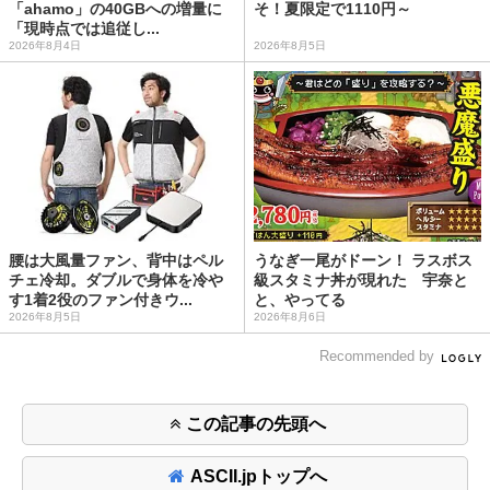
「ahamo」の40GBへの増量に
そ！夏限定で1110円～
「現時点では追従し...
2026年8月4日
2026年8月5日
腰は大風量ファン、背中はペル
うなぎ一尾がドーン！ ラスボス
チェ冷却。ダブルで身体を冷や
級スタミナ丼が現れた 宇奈と
す1着2役のファン付きウ...
と、やってる
2026年8月5日
2026年8月6日
Recommended by
この記事の先頭へ
ASCII.jpトップへ