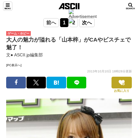
前へ
1
2
次へ
ゲーム・ホビー
大人の魅力が溢れる「山本梓」がCAやビスチェで
魅了！
文● ASCII.jp編集部
[PC表示へ]
2013年10月10日 18時28分更新
お気に入り