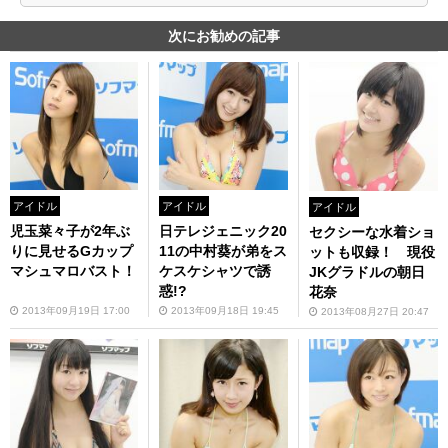
次にお勧めの記事
アイドル
アイドル
アイドル
児玉菜々子が2年ぶ
日テレジェニック20
セクシーな水着ショ
りに見せるGカップ
11の中村葵が弟をス
ットも収録！ 現役
マシュマロバスト！
ケスケシャツで誘
JKグラドルの朝日
惑!?
花奈
2013年09月19日 17:00
2013年09月18日 19:45
2013年08月27日 20:47