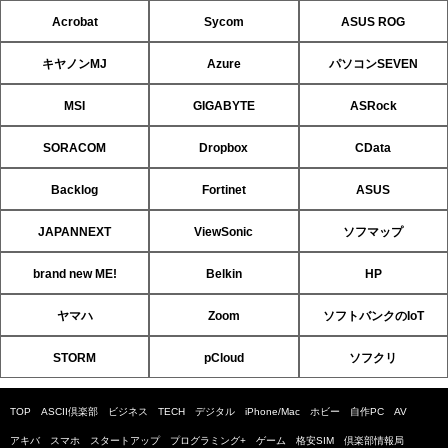
Acrobat
Sycom
ASUS ROG
キヤノンMJ
Azure
パソコンSEVEN
MSI
GIGABYTE
ASRock
SORACOM
Dropbox
CData
Backlog
Fortinet
ASUS
JAPANNEXT
ViewSonic
ソフマップ
brand new ME!
Belkin
HP
ヤマハ
Zoom
ソフトバンクのIoT
STORM
pCloud
ソフクリ
TOP
ASCII倶楽部
ビジネス
TECH
デジタル
iPhone/Mac
ホビー
自作PC
AV
アキバ
スマホ
スタートアップ
プログラミング+
ゲーム
格安SIM
倶楽部情報局