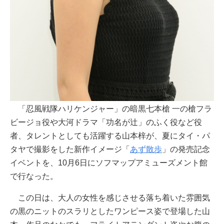
「忍風戦隊ハリケンジャー」の暗黒七本槍 一の槍フラ
ビージョ役や大河ドラマ「功名が辻」のふく役など役
者、タレントとしても活躍する山本梓が、夏にタイ・パ
タヤで撮影をした新作イメージ「
あず散歩
」の発売記念
イベントを、10月6日にソフマップアミューズメント館
で行なった。
この日は、大人の女性を感じさせる落ち着いた雰囲気
の黒のニットのスラリとしたワンピース姿で登場した山