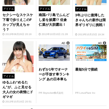
アイドル
アイドル
アイドル
セクシーなスケスケ
南国バリ島でふんど
3年ぶりに復帰した
下着で歩りえこのF
し姿を披露!? 佐倉
きゃんちの新作は限
カップが見えちゃ
仁菜が大胆露出！
界ギリギリに挑戦！
う？
2013年08月26日 20:16
2013年10月10日 21:28
2013年10月15日 19:34
AD
AD
わずか1年でオーナ
最短5分で接続
ーが手放す車ランキ
アイドル
ング あの日本車も
ゆるふわ“めるた
ん”が、ふと見せる
大人の女の表情にド
PR Skyrocket株式会社
PR LotusFlare Inc
ギマギ
2013年10月16日 20:51