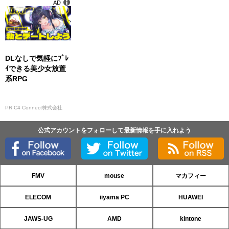
AD
DLなしで気軽にﾌﾟﾚ
ｲできる美少女放置
系RPG
PR C4 Connect株式会社
公式アカウントをフォローして最新情報を手に入れよう
FMV
mouse
マカフィー
ELECOM
iiyama PC
HUAWEI
JAWS-UG
AMD
kintone