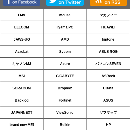
FMV
mouse
マカフィー
ELECOM
iiyama PC
HUAWEI
JAWS-UG
AMD
kintone
Acrobat
Sycom
ASUS ROG
キヤノンMJ
Azure
パソコンSEVEN
MSI
GIGABYTE
ASRock
SORACOM
Dropbox
CData
Backlog
Fortinet
ASUS
JAPANNEXT
ViewSonic
ソフマップ
brand new ME!
Belkin
HP