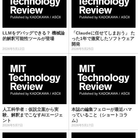
LLMをデバッグできる？ 機械論
「Claudeに任せてしまおう」 た
的解釈可能性ツールが登場
った1年で激変したソフトウェア
開発
2026年5月12日
2026年5月25日
人工科学者：仮説立案から実
本誌の編集フェローが最近ハマ
験、解釈までこなすAIエージェ
っていること（ショートコラ
ント
ム）
2026年5月7日
2026年5月17日