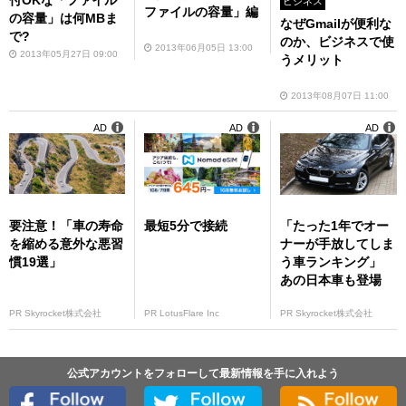
付OKな「ファイル
ビジネス
ファイルの容量」編
の容量」は何MBま
なぜGmailが便利な
で?
のか、ビジネスで使
2013年06月05日 13:00
2013年05月27日 09:00
うメリット
2013年08月07日 11:00
AD
AD
AD
要注意！「車の寿命
最短5分で接続
「たった1年でオー
を縮める意外な悪習
ナーが手放してしま
慣19選」
う車ランキング」
あの日本車も登場
PR Skyrocket株式会社
PR LotusFlare Inc
PR Skyrocket株式会社
公式アカウントをフォローして最新情報を手に入れよう