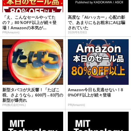
「え、こんなセールやってた
高度な「AIハッカー」心配の影
の？」80％OFF以上が続々登
で、あまりにもお粗末にAIは騙
場！Amazonの本気が...
されていた
PR(Amazon)
2026年6月8日
新型タバコが大反響！「たばこ
Amazon今日も見逃せない！8
税、さようなら」600円→83円の
0%OFF以上が続々登場
新型が爆売れ
PR(株式会社HAL)
PR(Amazon)