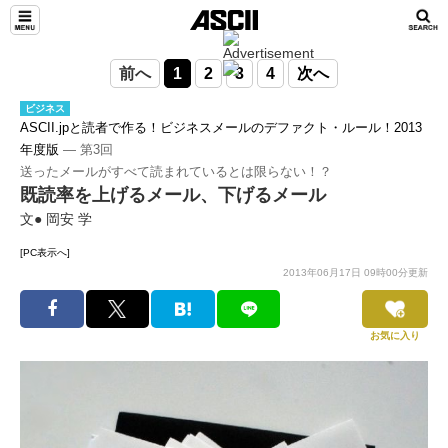
前へ
1
2
3
4
次へ
ビジネス
ASCII.jpと読者で作る！ビジネスメールのデファクト・ルール！2013
年度版
― 第3回
送ったメールがすべて読まれているとは限らない！？
既読率を上げるメール、下げるメール
文● 岡安 学
[PC表示へ]
2013年06月17日 09時00分更新
お気に入り