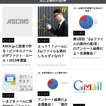
次にお勧めの記事
ビジネス
第1回目「Zipファイ
ビジネス
ビジネス
ルの添付の是/非」
ASCII.jpと読者で作
えっ？？？メールに
のアンケート結果だ
る！ビジネスメール
Zipファイルを添付
よ！全員集合！
のデファクト・ルー
しちゃダメなの？
2013年05月22日 13:01
ル！2013年度版
2013年05月13日 09:00
2013年05月13日 09:00
ビジネス
ビジネス
アンケート結果だよ
いまどきメールに添
全員集合！ 「添付