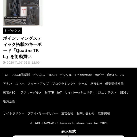
トピックス
ポインティングステ
ィック搭載のキーボ
ード「Quattro TK
L」を衝動買い
2020年10月01日 12:00
TOP
ASCII倶楽部
ビジネス
TECH
デジタル
iPhone/Mac
ホビー
自作PC
AV
アキバ
スマホ
スタートアップ
プログラミング+
ゲーム
格安SIM
倶楽部情報局
家電ASCII
アスキーグルメ
MITTR
IoT
サイバーセキュリティ小説コンテスト
SDGs
地方活性
サイトポリシー
プライバシーポリシー
運営会社
お問い合わせ
広告掲載
© KADOKAWA ASCII Research Laboratories, Inc. 2026
表示形式