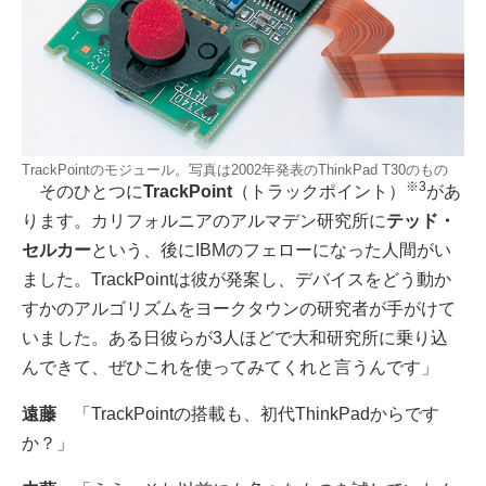
TrackPointのモジュール。写真は2002年発表のThinkPad T30のもの
※3
そのひとつに
TrackPoint
（トラックポイント）
があ
ります。カリフォルニアのアルマデン研究所に
テッド・
セルカー
という、後にIBMのフェローになった人間がい
ました。TrackPointは彼が発案し、デバイスをどう動か
すかのアルゴリズムをヨークタウンの研究者が手がけて
いました。ある日彼らが3人ほどで大和研究所に乗り込
んできて、ぜひこれを使ってみてくれと言うんです」
遠藤
「TrackPointの搭載も、初代ThinkPadからです
か？」