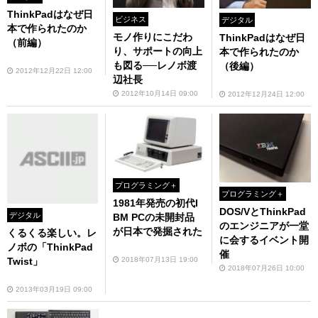
ThinkPadはなぜ日
ビジネス
デジタル
本で作られたのか
モノ作りにこだわ
ThinkPadはなぜ日
（前編）
り、サポートの向上
本で作られたのか
も図る──レノボ渡
（後編）
2012年12月22日 12:00
辺社長
2012年10月14日 09:00
2012年12月24日 12:00
プログラミング＋
プログラミング＋
1981年発売の初代I
DOS/VとThinkPad
デジタル
BM PCの未開封品
のエンジニアが一堂
が日本で発掘された
くるくる楽しい。レ
に会するイベント開
ノボの「ThinkPad
催
Twist」
2018年07月13日 19:00
2018年07月26日 10:00
2013年03月19日 09:00