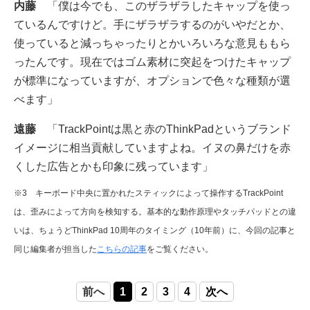
内藤
「僕は今でも、このザラザラしたキャップを使っ
ているんですけど。手にザラザラするのがいやだとか、
使っていると減っちゃったりとかいろいろな意見ももら
ったんです。現在ではゴム素材に突起をつけたキャップ
が標準になっていますが、オプションで色々な種類が選
べます」
遠藤
「TrackPointは黒と赤のThinkPadというブランド
イメージに相当貢献していますよね。イヌの鼻だけを赤
くした広告とかも印象に残っています」
※3 キーボード中央に置かれたスティックによって操作するTrackPoint
は、歪みによって方向を検知する。基本的な動作原理やタッチパッドとの違
いは、ちょうどThinkPad 10周年のタイミング（10年前）に、今回の記事と
同じ編集者が担当した
こちらの記事
をご覧ください。
前へ
1
2
3
4
次へ