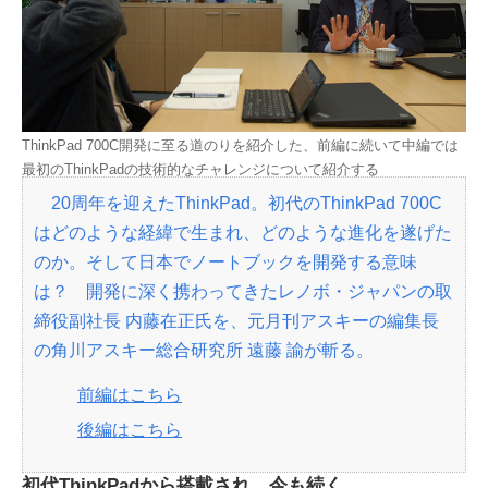
ThinkPad 700C開発に至る道のりを紹介した、前編に続いて中編では
最初のThinkPadの技術的なチャレンジについて紹介する
20周年を迎えたThinkPad。初代のThinkPad 700C
はどのような経緯で生まれ、どのような進化を遂げた
のか。そして日本でノートブックを開発する意味
は？ 開発に深く携わってきたレノボ・ジャパンの取
締役副社長 内藤在正氏を、元月刊アスキーの編集長
の角川アスキー総合研究所 遠藤 諭が斬る。
前編はこちら
後編はこちら
初代ThinkPadから搭載され、今も続く