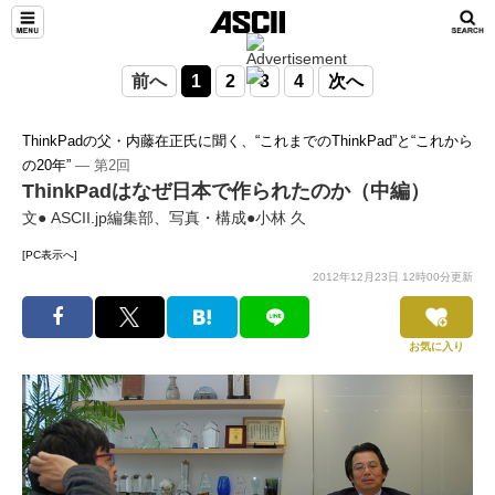
前へ
1
2
3
4
次へ
ThinkPadの父・内藤在正氏に聞く、“これまでのThinkPad”と“これから
の20年”
― 第2回
ThinkPadはなぜ日本で作られたのか（中編）
文● ASCII.jp編集部、写真・構成●小林 久
[PC表示へ]
2012年12月23日 12時00分更新
お気に入り