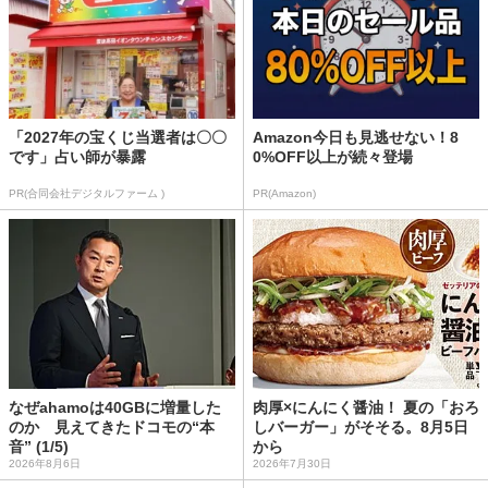
「2027年の宝くじ当選者は〇〇
Amazon今日も見逃せない！8
です」占い師が暴露
0%OFF以上が続々登場
PR(合同会社デジタルファーム )
PR(Amazon)
なぜahamoは40GBに増量した
肉厚×にんにく醤油！ 夏の「おろ
のか 見えてきたドコモの“本
しバーガー」がそそる。8月5日
音” (1/5)
から
2026年8月6日
2026年7月30日