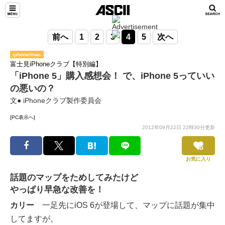
前へ
1
2
3
4
5
次へ
iphone/mac
富士見iPhoneクラブ【特別編】
「iPhone 5」購入感想会！ で、iPhone 5っていい
の悪いの？
文● iPhoneクラブ製作委員会
[PC表示へ]
2012年09月22日 22時30分更新
お気に入り
話題のマップをためしてみたけど
やっぱり早急な改善を！
カリー
一足先にiOS 6が登場して、マップに話題が集中
してますが。