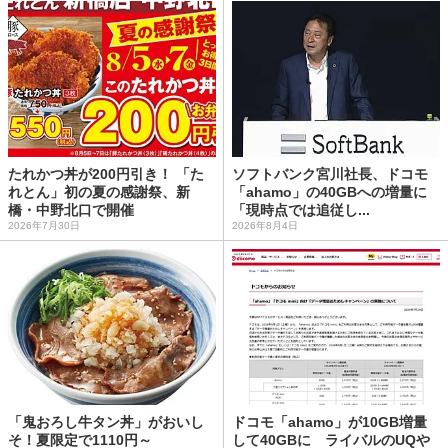
たれかつ丼が200円引き！ 「た
ソフトバンク宮川社長、ドコモ
れとん」初の夏の感謝祭、新
「ahamo」の40GBへの増量に
橋・中野北口で開催
「現時点では追従し...
2026年7月30日
2026年8月4日
「鬼おろし牛タン丼」がおいし
ドコモ「ahamo」が10GB増量
そ！夏限定で1110円～
して40GBに ライバルのUQや