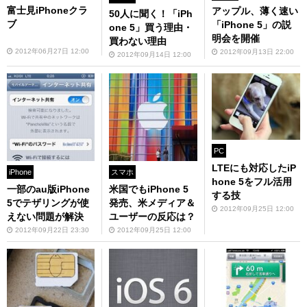
富士見iPhoneクラ
アップル、薄く速い
50人に聞く！「iPh
ブ
「iPhone 5」の説
one 5」買う理由・
明会を開催
買わない理由
2012年06月27日 12:00
2012年09月13日 22:00
2012年09月14日 12:00
PC
LTEにも対応したiP
iPhone
スマホ
hone 5をフル活用
一部のau版iPhone
米国でもiPhone 5
する技
5でテザリングが使
発売、米メディア＆
2012年09月25日 12:00
えない問題が解決
ユーザーの反応は？
2012年09月22日 23:30
2012年09月25日 12:00