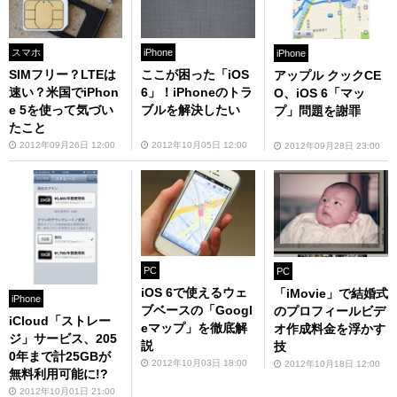
スマホ
iPhone
iPhone
SIMフリー？LTEは
ここが困った「iOS
アップル クックCE
速い？米国でiPhon
6」！iPhoneのトラ
O、iOS 6「マッ
e 5を使って気づい
ブルを解決したい
プ」問題を謝罪
たこと
2012年09月26日 12:00
2012年10月05日 12:00
2012年09月28日 23:00
PC
PC
iOS 6で使えるウェ
「iMovie」で結婚式
iPhone
ブベースの「Googl
のプロフィールビデ
iCloud「ストレー
eマップ」を徹底解
オ作成料金を浮かす
ジ」サービス、205
説
技
0年まで計25GBが
2012年10月03日 18:00
2012年10月18日 12:00
無料利用可能に!?
2012年10月01日 21:00