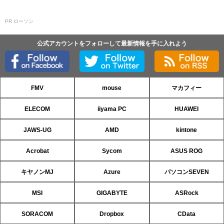
PR ローソン
公式アカウントをフォローして最新情報を手に入れよう
FMV
mouse
マカフィー
ELECOM
iiyama PC
HUAWEI
JAWS-UG
AMD
kintone
Acrobat
Sycom
ASUS ROG
キヤノンMJ
Azure
パソコンSEVEN
MSI
GIGABYTE
ASRock
SORACOM
Dropbox
CData