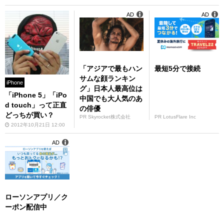
AD
AD
「アジアで最もハン
最短5分で接続
サムな顔ランキン
iPhone
グ」日本人最高位は
「iPhone 5」「iPo
中国でも大人気のあ
d touch」って正直
の俳優
どっちが買い？
PR Skyrocket株式会社
PR LotusFlare Inc
2012年10月21日 12:00
AD
ローソンアプリ／ク
ーポン配信中