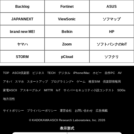
Backlog
Fortinet
ASUS
JAPANNEXT
ViewSonic
ソフマップ
brand new ME!
Belkin
HP
ヤマハ
Zoom
ソフトバンクのIoT
STORM
pCloud
ソフクリ
TOP
ASCII倶楽部
ビジネス
TECH
デジタル
iPhone/Mac
ホビー
自作PC
AV
アキバ
スマホ
スタートアップ
プログラミング+
ゲーム
格安SIM
倶楽部情報局
家電ASCII
アスキーグルメ
MITTR
IoT
サイバーセキュリティ小説コンテスト
SDGs
地方活性
サイトポリシー
プライバシーポリシー
運営会社
お問い合わせ
広告掲載
© KADOKAWA ASCII Research Laboratories, Inc. 2026
表示形式