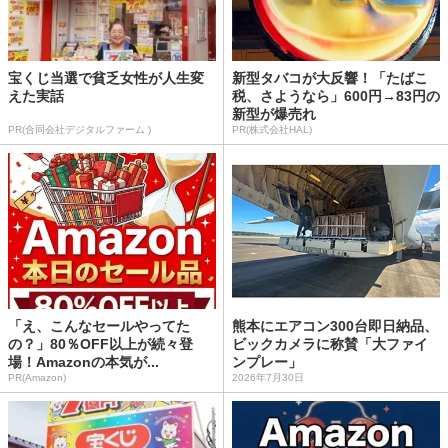
宝くじ当選で貧乏女性が人生変
新型タバコが大反響！「たばこ
えた実話
税、さようなら」600円→83円の
新型が爆売れ
PR(合同会社デジタルファーム )
PR(株式会社HAL)
「え、こんなセールやってた
熊本にエアコン300台即日納品、
の？」80％OFF以上が続々登
ビックカメラに称賛「大ファイ
場！Amazonの本気が...
ンプレー」
PR(Amazon)
2026年7月30日