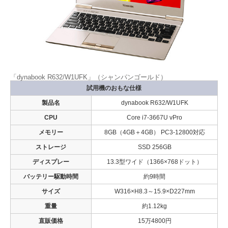
「dynabook R632/W1UFK」（シャンパンゴールド）
試用機のおもな仕様
製品名
dynabook R632/W1UFK
CPU
Core i7-3667U vPro
メモリー
8GB（4GB＋4GB） PC3-12800対応
ストレージ
SSD 256GB
ディスプレー
13.3型ワイド（1366×768ドット）
バッテリー駆動時間
約9時間
サイズ
W316×H8.3～15.9×D227mm
重量
約1.12kg
直販価格
15万4800円