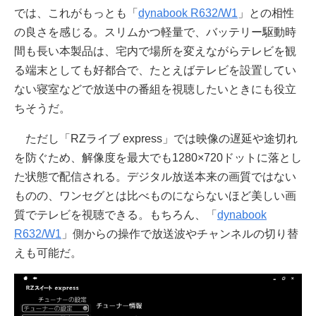
では、これがもっとも「
dynabook R632/W1
」との相性
の良さを感じる。スリムかつ軽量で、バッテリー駆動時
間も長い本製品は、宅内で場所を変えながらテレビを観
る端末としても好都合で、たとえばテレビを設置してい
ない寝室などで放送中の番組を視聴したいときにも役立
ちそうだ。
ただし「RZライブ express」では映像の遅延や途切れ
を防ぐため、解像度を最大でも1280×720ドットに落とし
た状態で配信される。デジタル放送本来の画質ではない
ものの、ワンセグとは比べものにならないほど美しい画
質でテレビを視聴できる。もちろん、「
dynabook
R632/W1
」側からの操作で放送波やチャンネルの切り替
えも可能だ。