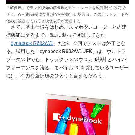
「解像度」でテレビ映像の解像度とビットレートを6段階から設定で
きる。Wi-Fi接続環境で帯域がやや厳しい場合は、このビットレートを
低めに設定しておくと映像表示が安定する
さて、基本仕様をはじめ、スマホやレコーダーとの連
携機能に至るまで、6回に渡って検証してきた
「
dynabook R632/W1
」だが、今回でテストは終了とな
る。試用した「dynabook R632/W1UFK」は、ウルトラ
ブックの中でも、トップクラスのウスカル設計とハイパ
フォーマンスを誇る。モバイルPCを探しているユーザー
には、有力な選択肢のひとつと言えるだろう。