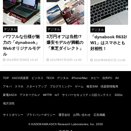
デジタル
デジタル
デジタル
パワフルな仕様が魅
3万円オフは当然!?
「dynabook R632/
力の「dynabook」
爆安モデルが満載の
W1」はスマホとも
Webオリジナルモデ
「東芝ダイレクト」
好相性！
ル
2012年07月30日 13:15
2012年07月20日 11:00
2012年09月07日 11:00
TOP
ASCII倶楽部
ビジネス
TECH
デジタル
iPhone/Mac
ホビー
自作PC
AV
アキバ
スマホ
スタートアップ
プログラミング+
ゲーム
格安SIM
倶楽部情報局
家電ASCII
アスキーグルメ
MITTR
IoT
サイバーセキュリティ小説コンテスト
SDGs
地方活性
サイトポリシー
プライバシーポリシー
運営会社
お問い合わせ
広告掲載
© KADOKAWA ASCII Research Laboratories, Inc. 2026