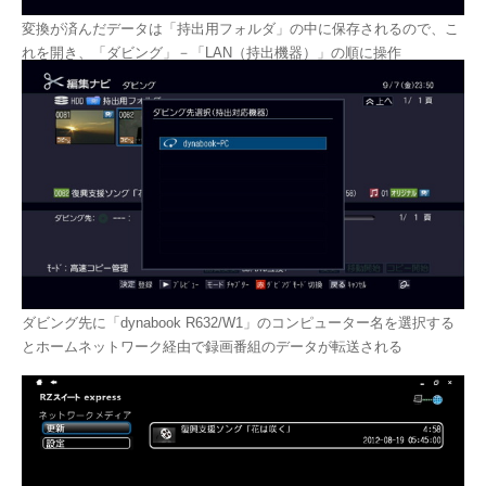
変換が済んだデータは「持出用フォルダ」の中に保存されるので、こ
れを開き、「ダビング」－「LAN（持出機器）」の順に操作
ダビング先に「dynabook R632/W1」のコンピューター名を選択する
とホームネットワーク経由で録画番組のデータが転送される