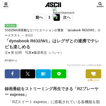
前へ
1
2
次へ
デジタル
SSD256GB搭載などバリエーションが豊富 「dynabook R632/W1」ロ
ードテスト
― 第6回
「dynabook R632/W1」はレグザとの連携でテレ
ビも楽しめる
文● 星 紀明 写真●篠原孝志（パシャ）
[PC表示へ]
2012年09月14日 11時00分更新
お気に入り
録画番組をストリーミング再生できる「RZプレーヤ
ー express」
「RZスイート express」に搭載されている各機能を順