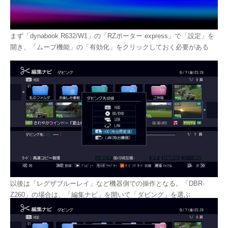
まず「dynabook R632/W1」の「RZポーター express」で「設定」を
開き、「ムーブ機能」の「有効化」をクリックしておく必要がある
以後は「レグザブルーレイ」など機器側での操作となる。「DBR-
Z260」の場合は、「編集ナビ」を開いて「ダビング」を選ぶ