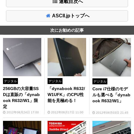
連載目次へ
ASCII.jpトップへ
次にお勧めの記事
デジタル
デジタル
デジタル
256GBの大容量SS
「dynabook R632/
Core i7仕様のモデ
Dは直販の「dynab
W1UFK」のCPU性
ルも選べる「dynab
ook R632/W1」限
能を見極める！
ook R632/W1」
定
2012年08月24日 17:00
2012年08月17日 11:00
2012年08月03日 21:45