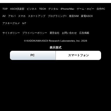
TOP
ASCII倶楽部
ビジネス
TECH
デジタル
iPhone/Mac
ゲーム・ホビー
自作PC
AV
アキバ
スマホ
スタートアップ
プログラミング+
格安SIM
家電ASCII
アスキーグルメ
IoT
サイトポリシー
プライバシーポリシー
運営会社
お問い合わせ
広告掲載
© KADOKAWA ASCII Research Laboratories, Inc.
2026
表示形式
PC
スマートフォン