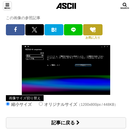
この画像の参照記事
お気に入り
画像サイズ切り替え
縮小サイズ
オリジナルサイズ
（1200x800px / 448KB）
記事に戻る