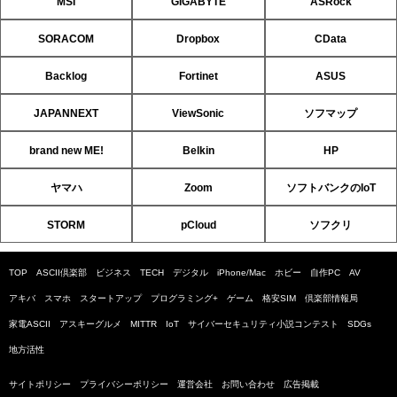
MSI
GIGABYTE
ASRock
SORACOM
Dropbox
CData
Backlog
Fortinet
ASUS
JAPANNEXT
ViewSonic
ソフマップ
brand new ME!
Belkin
HP
ヤマハ
Zoom
ソフトバンクのIoT
STORM
pCloud
ソフクリ
TOP
ASCII倶楽部
ビジネス
TECH
デジタル
iPhone/Mac
ホビー
自作PC
AV
アキバ
スマホ
スタートアップ
プログラミング+
ゲーム
格安SIM
倶楽部情報局
家電ASCII
アスキーグルメ
MITTR
IoT
サイバーセキュリティ小説コンテスト
SDGs
地方活性
サイトポリシー
プライバシーポリシー
運営会社
お問い合わせ
広告掲載