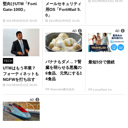
2013年08月23日 06:00
堅向けUTM「Forti
メールセキュリティ
Gate-100D」
用OS「FortiMail 5.
0」
2012年08月02日 06:00
2013年04月05日 10:30
AD
AD
TECH
バナナもダメ…？腎
最短5分で接続
臓を弱らせる悪魔の
UTMはもう卒業？
6食品、元気にする1
フォーティネットも
4食品
NGFWを打ち出す
2013年09月12日 06:00
PR Skyrocket株式会社
PR LotusFlare Inc
AD