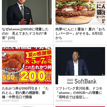
なぜahamoは40GBに増量した
肉厚×にんにく醤油！ 夏の「おろ
のか 見えてきたドコモの“本
しバーガー」がそそる。8月5日
音” (1/5)
から
2026年8月6日
2026年7月30日
たれかつ丼が200円引き！ 「た
ソフトバンク宮川社長、ドコモ
れとん」初の夏の感謝祭、新
「ahamo」の40GBへの増量に
橋・中野北口で開催
「現時点では追従し...
2026年7月30日
2026年8月4日