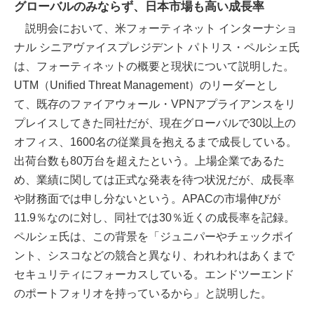
グローバルのみならず、日本市場も高い成長率
説明会において、米フォーティネット インターナショ
ナル シニアヴァイスプレジデント パトリス・ペルシェ氏
は、フォーティネットの概要と現状について説明した。
UTM（Unified Threat Management）のリーダーとし
て、既存のファイアウォール・VPNアプライアンスをリ
プレイスしてきた同社だが、現在グローバルで30以上の
オフィス、1600名の従業員を抱えるまで成長している。
出荷台数も80万台を超えたという。上場企業であるた
め、業績に関しては正式な発表を待つ状況だが、成長率
や財務面では申し分ないという。APACの市場伸びが
11.9％なのに対し、同社では30％近くの成長率を記録。
ペルシェ氏は、この背景を「ジュニパーやチェックポイ
ント、シスコなどの競合と異なり、われわれはあくまで
セキュリティにフォーカスしている。エンドツーエンド
のポートフォリオを持っているから」と説明した。