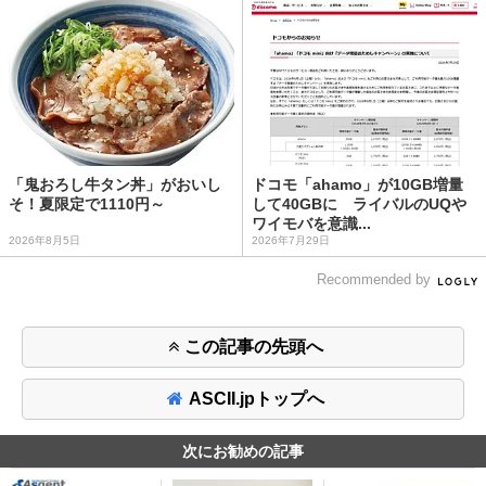
「鬼おろし牛タン丼」がおいし
ドコモ「ahamo」が10GB増量
そ！夏限定で1110円～
して40GBに ライバルのUQや
ワイモバを意識...
2026年8月5日
2026年7月29日
Recommended by
この記事の先頭へ
ASCII.jpトップへ
次にお勧めの記事