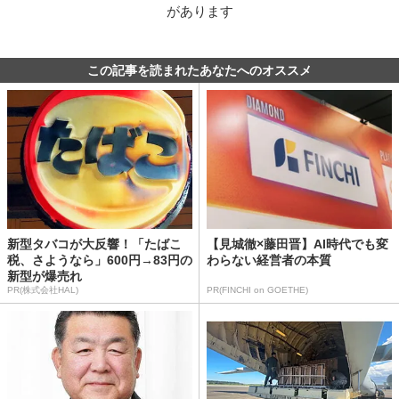
があります
この記事を読まれたあなたへのオススメ
新型タバコが大反響！「たばこ
【見城徹×藤田晋】AI時代でも変
税、さようなら」600円→83円の
わらない経営者の本質
新型が爆売れ
PR(株式会社HAL)
PR(FINCHI on GOETHE)