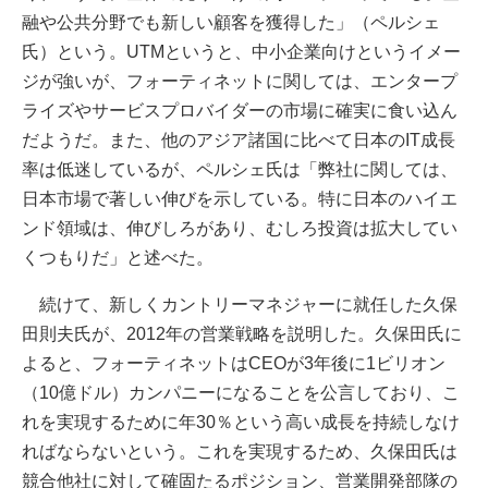
融や公共分野でも新しい顧客を獲得した」（ペルシェ
氏）という。UTMというと、中小企業向けというイメー
ジが強いが、フォーティネットに関しては、エンタープ
ライズやサービスプロバイダーの市場に確実に食い込ん
だようだ。また、他のアジア諸国に比べて日本のIT成長
率は低迷しているが、ペルシェ氏は「弊社に関しては、
日本市場で著しい伸びを示している。特に日本のハイエ
ンド領域は、伸びしろがあり、むしろ投資は拡大してい
くつもりだ」と述べた。
続けて、新しくカントリーマネジャーに就任した久保
田則夫氏が、2012年の営業戦略を説明した。久保田氏に
よると、フォーティネットはCEOが3年後に1ビリオン
（10億ドル）カンパニーになることを公言しており、こ
れを実現するために年30％という高い成長を持続しなけ
ればならないという。これを実現するため、久保田氏は
競合他社に対して確固たるポジション、営業開発部隊の