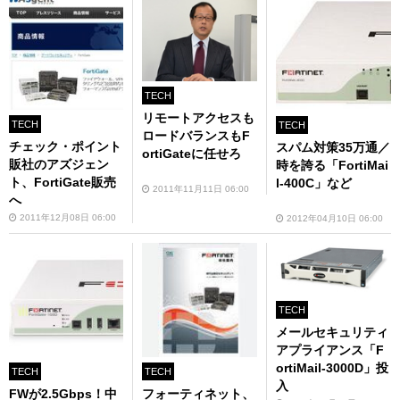
TECH
リモートアクセスも
TECH
TECH
ロードバランスもF
チェック・ポイント
スパム対策35万通／
ortiGateに任せろ
販社のアズジェン
時を誇る「FortiMai
ト、FortiGate販売
l-400C」など
2011年11月11日 06:00
へ
2011年12月08日 06:00
2012年04月10日 06:00
TECH
メールセキュリティ
アプライアンス「F
ortiMail-3000D」投
TECH
TECH
入
FWが2.5Gbps！中
フォーティネット、