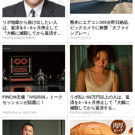
リボ地獄から抜け出したい人
熊本にエアコン300台即日納品、
は、返済を3～6ヶ月停止して
ビックカメラに称賛「大ファイ
『大幅に減額してから返済す...
ンプレー」
PR(渋谷法務総合事務所)
2026年7月30日
FINCHI主催「IVS2026」トーク
リボ払い50万円以上の人は、返
セッションが話題に！
済を3～6ヶ月停止して『大幅に
減額してから返済する...
PR(FINCHI on GOETHE)
PR(渋谷法務総合事務所)