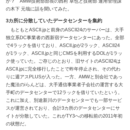
か？ AMW技術部部長の西村 卓也と技術部 運用管理課
の木下 元哉に話を聞いてみた。
3カ所に分散していたデータセンターを集約
もともとASCII.jpと前身のASCII24のサーバーは、大手
独立系DC事業者の西新宿データセンターにあった。全部
で4ラックを借りており、ASCII.jpが2ラック、ASCII24
が1ラック、ASCII.jpと同じCMSを利用するDOLが1ラッ
ク使っていた。ご存じのとおり、旧サイトのASCII24は
ASCII.jpに完全移行したことで昨年停止され、その代わ
りに週アスPLUSが入った。一方、AMWと別会社であっ
た魔法のiらんどは、大手通信事業者子会社の運営する大
手町のデータセンターで12ラックを借りていたという。
これに加え、別途新川のデータセンターでも一部サービ
スが運営されており、合計3カ所のデータセンターにサ
イトが分散していた。これがTY3への移転前の2011年初
の状態だ。