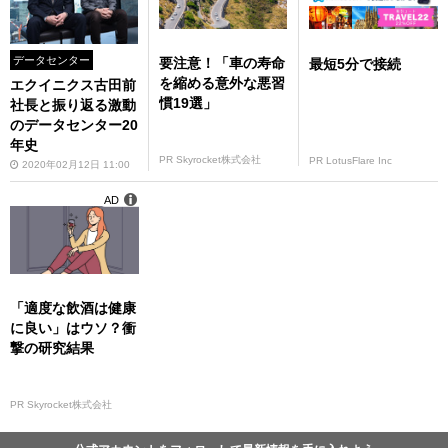
データセンター
要注意！「車の寿命
最短5分で接続
を縮める意外な悪習
エクイニクス古田前
慣19選」
社長と振り返る激動
のデータセンター20
年史
PR Skyrocket株式会社
PR LotusFlare Inc
2020年02月12日 11:00
AD
「適度な飲酒は健康
に良い」はウソ？衝
撃の研究結果
PR Skyrocket株式会社