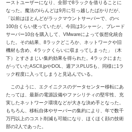
ーストユーザーになり、全部で8ラックを借りることに
なった。魔法のiらんどは9月に引っ越したばかりだが、
「以前はほとんどがラックマウントサーバーで、のべ
100台くらい使っていたが、今回は3シャーシ、ブレード
サーバー10台を購入して、VMwareによって仮想化統合
した。その結果、8ラックどころか、ネットワークや旧
機材も含め、4ラックくらいに収まってしまった」（木
下）とすさまじい集約効果を得られた。4ラックにまた
がっていたASCII.jpやDOL、週アスPLUSも、同様に1ラ
ック程度に入ってしまうと見込んでいる。
このように、エクイニクスのデータセンター移転にあ
たっては、最新の電源設備やファシリティの堅牢性、充
実したネットワーク環境などが大きな決め手となった。
もちろん、移転自体やサーバーの集約により、年で数千
万円以上のコスト削減も可能になり、ほくほく顔の技術
部の2人であった。