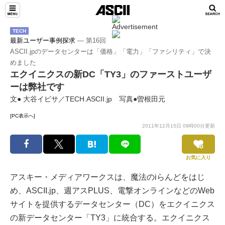
TECH
最新ユーザー事例探求
― 第16回
ASCII.jpのデータセンターは「価格」「電力」「ファシリティ」で決
めました
エクイニクスの新DC「TY3」のファーストユーザ
ーは弊社です
文● 大谷イビサ／TECH.ASCII.jp 写真●曽根田元
[PC表示へ]
2011年12月15日 09時00分更新
お気に入り
アスキー・メディアワークスは、魔法のiらんどをはじ
め、ASCII.jp、週アスPLUS、電撃オンラインなどのWeb
サイトを提供するデータセンター（DC）をエクイニクス
の新データセンター「TY3」に統合する。エクイニクス