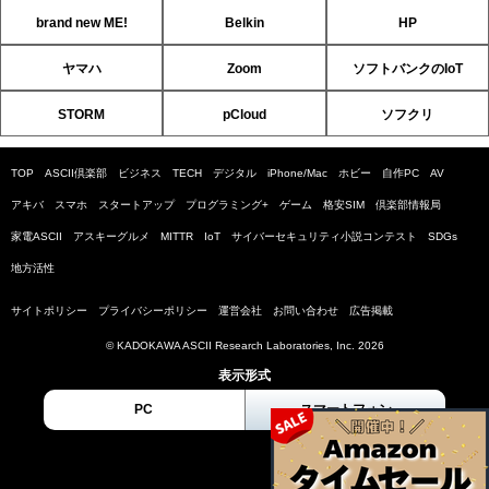
brand new ME!
Belkin
HP
ヤマハ
Zoom
ソフトバンクのIoT
STORM
pCloud
ソフクリ
TOP
ASCII倶楽部
ビジネス
TECH
デジタル
iPhone/Mac
ホビー
自作PC
AV
アキバ
スマホ
スタートアップ
プログラミング+
ゲーム
格安SIM
倶楽部情報局
家電ASCII
アスキーグルメ
MITTR
IoT
サイバーセキュリティ小説コンテスト
SDGs
地方活性
サイトポリシー
プライバシーポリシー
運営会社
お問い合わせ
広告掲載
© KADOKAWA ASCII Research Laboratories, Inc. 2026
表示形式
PC
スマートフォン