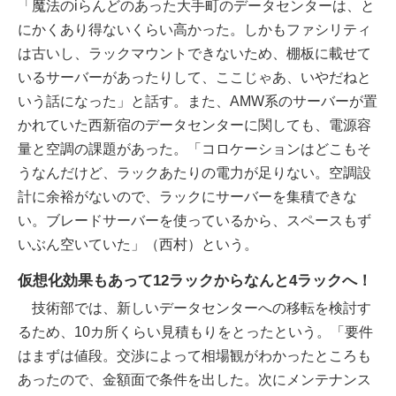
「魔法のiらんどのあった大手町のデータセンターは、と
にかくあり得ないくらい高かった。しかもファシリティ
は古いし、ラックマウントできないため、棚板に載せて
いるサーバーがあったりして、ここじゃあ、いやだねと
いう話になった」と話す。また、AMW系のサーバーが置
かれていた西新宿のデータセンターに関しても、電源容
量と空調の課題があった。「コロケーションはどこもそ
うなんだけど、ラックあたりの電力が足りない。空調設
計に余裕がないので、ラックにサーバーを集積できな
い。ブレードサーバーを使っているから、スペースもず
いぶん空いていた」（西村）という。
仮想化効果もあって12ラックからなんと4ラックへ！
技術部では、新しいデータセンターへの移転を検討す
るため、10カ所くらい見積もりをとったという。「要件
はまずは値段。交渉によって相場観がわかったところも
あったので、金額面で条件を出した。次にメンテナンス