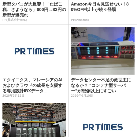
新型タバコが大反響！「たばこ
Amazon今日も見逃せない！8
税、さようなら」600円→83円の
0%OFF以上が続々登場
新型が爆売れ
PR(株式会社HAL)
PR(Amazon)
エクイニクス、マレーシアのAI
データセンター不足の救世主に
およびクラウドの成長を支援す
なるか？ “コンテナ型サーバ
る専用設計IBXデータ...
ー”が想像以上にすごい
2026年5月12日
2026年6月10日