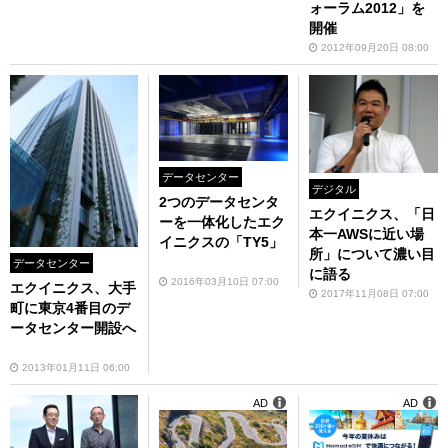
ォーラム2012」を
開催
2012年09月20日 08:00
データセンター
デジタル
2つのデータセンタ
エクイニクス、「日
ーを一体化したエク
本一AWSに近い場
イニクスの「TY5」
所」について濃い目
データセンター
に語る
2016年03月10日 07:00
エクイニクス、大手
2017年11月08日 07:00
町に東京4番目のデ
ータセンター開設へ
2013年01月11日 06:00
AD
AD