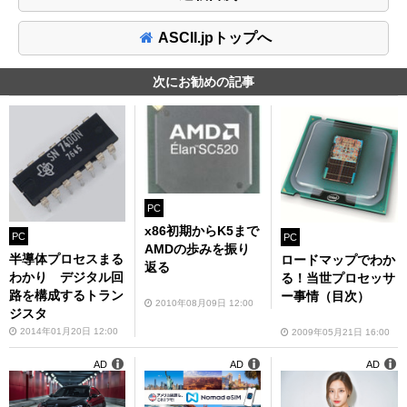
ASCII.jpトップへ
次にお勧めの記事
PC
x86初期からK5まで
PC
PC
AMDの歩みを振り
半導体プロセスまる
ロードマップでわか
返る
わかり デジタル回
る！当世プロセッサ
路を構成するトラン
ー事情（目次）
2010年08月09日 12:00
ジスタ
2014年01月20日 12:00
2009年05月21日 16:00
AD
AD
AD