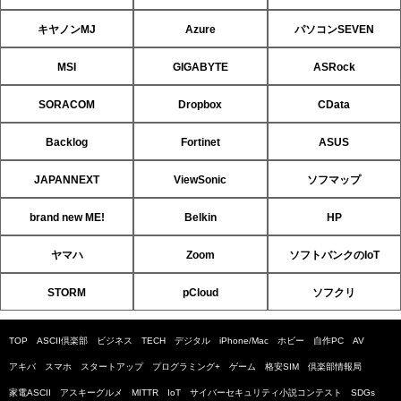
キヤノンMJ
Azure
パソコンSEVEN
MSI
GIGABYTE
ASRock
SORACOM
Dropbox
CData
Backlog
Fortinet
ASUS
JAPANNEXT
ViewSonic
ソフマップ
brand new ME!
Belkin
HP
ヤマハ
Zoom
ソフトバンクのIoT
STORM
pCloud
ソフクリ
TOP
ASCII倶楽部
ビジネス
TECH
デジタル
iPhone/Mac
ホビー
自作PC
AV
アキバ
スマホ
スタートアップ
プログラミング+
ゲーム
格安SIM
倶楽部情報局
家電ASCII
アスキーグルメ
MITTR
IoT
サイバーセキュリティ小説コンテスト
SDGs