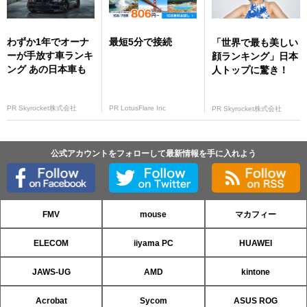
わずか1年でオーナ
最短5分で接続
「世界で最も美しい
ーが手放す車ランキ
顔ランキング」日本
ング あの日本車も
人トップに驚き！
PR Skyrocket株式会社
PR LotusFlare Inc
PR Skyrocket株式会社
公式アカウントをフォローして最新情報を手に入れよう
FMV
mouse
マカフィー
ELECOM
iiyama PC
HUAWEI
JAWS-UG
AMD
kintone
Acrobat
Sycom
ASUS ROG