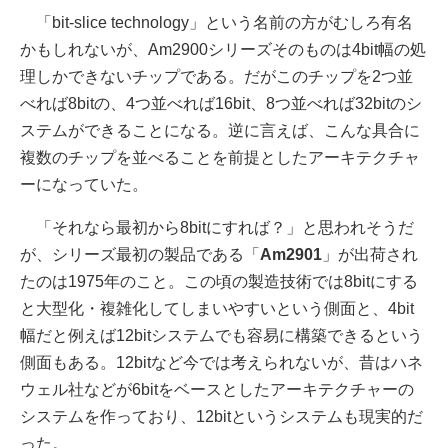
「bit-slice technology」という名前の方がむしろ有名
かもしれないが、Am2900シリーズそのものは4bit幅の処
理しかできないチップである。だがこのチップを2つ並
べれば8bitの、4つ並べれば16bit、8つ並べれば32bitのシ
ステムができることになる。逆に言えば、こんな具合に
複数のチップを並べることを前提としたアーキテクチャ
ーになっていた。
「それなら最初から8bitにすれば？」と思われそうだ
が、シリーズ最初の製品である「
Am2901
」が出荷され
たのは1975年のこと。この頃の製造技術では8bitにする
と大型化・複雑化してしまいやすいという側面と、4bit
幅だと例えば12bitシステムでも容易に構築できるという
側面もある。12bitなど今では考えられないが、昔はハネ
ウェル社などが6bitをベースとしたアーキテクチャーの
システムを作っており、12bitというシステムも現実的だ
った。