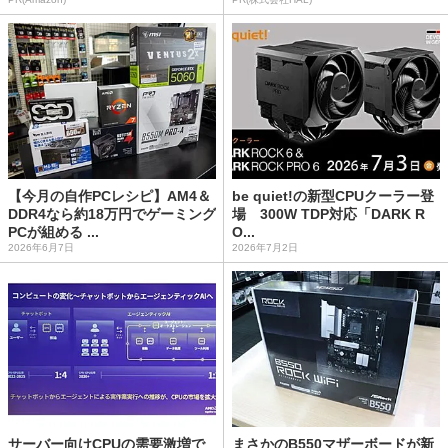
【今月の自作PCレシピ】AM4＆
be quiet!の新型CPUクーラー登
DDR4なら約18万円でゲーミング
場 300W TDP対応「DARK R
PCが組める ...
O...
2026年6月7日
2026年7月2日
サーバー向けCPUの需要激増で
まさかのB550マザーボードが新