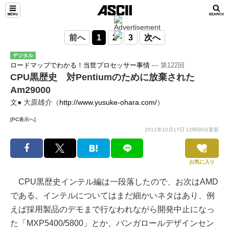
前へ
1
2
3
次へ
デジタル
ロードマップでわかる！当世プロセッサー事情
― 第122回
CPU黒歴史 対Pentiumのために放棄された
Am29000
文● 大原雄介（
http://www.yusuke-ohara.com/
）
[PC表示へ]
2011年10月17日 12時00分更新
お気に入り
CPU黒歴史インテル編は一段落したので、お次はAMD
である。インテルについてはまだ細かいネタはあり、例
えば採用製品のデモまで行なわれながら開発中止になっ
た「MXP5400/5800」とか、バンガロールデザインセン