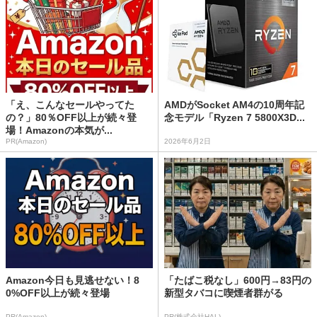
「え、こんなセールやってた
AMDがSocket AM4の10周年記
の？」80％OFF以上が続々登
念モデル「Ryzen 7 5800X3D...
場！Amazonの本気が...
PR(Amazon)
2026年6月2日
Amazon今日も見逃せない！8
「たばこ税なし」600円→83円の
0%OFF以上が続々登場
新型タバコに喫煙者群がる
PR(Amazon)
PR(株式会社HAL)