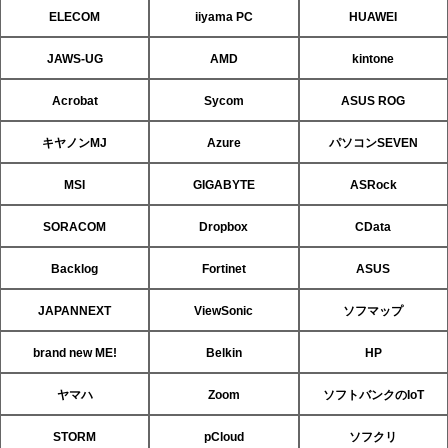
ELECOM
iiyama PC
HUAWEI
JAWS-UG
AMD
kintone
Acrobat
Sycom
ASUS ROG
キヤノンMJ
Azure
パソコンSEVEN
MSI
GIGABYTE
ASRock
SORACOM
Dropbox
CData
Backlog
Fortinet
ASUS
JAPANNEXT
ViewSonic
ソフマップ
brand new ME!
Belkin
HP
ヤマハ
Zoom
ソフトバンクのIoT
STORM
pCloud
ソフクリ