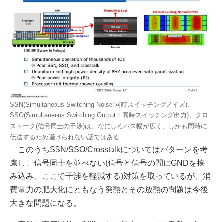
SSN(Simultaneous Switching Noise:同時スイッチングノイズ)、
SSO(Simultaneous Switching Output：同時スイッチング出力)、クロ
ストーク(信号同士の干渉)は、なにしろバス幅が広く、しかも同時に
伝送するため避けられない話ではある
このうちSSN/SSO/Crosstalkについてはパターンを考
慮し、信号同士を並べない(信号と信号の間にGNDを挟
み込み、ここで干渉を軽減する)対策を取っているが、消
費電力の肥大化にともなう発熱とその放熱の問題は今後
大きな問題になる。