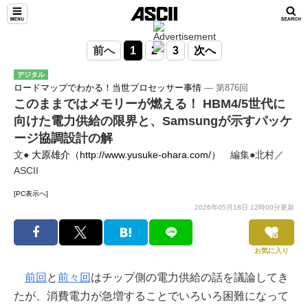
前へ
1
2
3
次へ
デジタル
ロードマップでわかる！当世プロセッサー事情
― 第876回
このままではメモリーが燃える！ HBM4/5世代に
向けた電力供給の限界と、Samsungが示すパッケ
ージ協調設計の解
文●
大原雄介（http://www.yusuke-ohara.com/）
編集●北村／
ASCII
[PC表示へ]
2026年05月18日 12時00分更新
お気に入り
前回
と
前々回
はチップ側の電力供給の話を議論してき
たが、消費電力が急増することでいろいろ困難になって