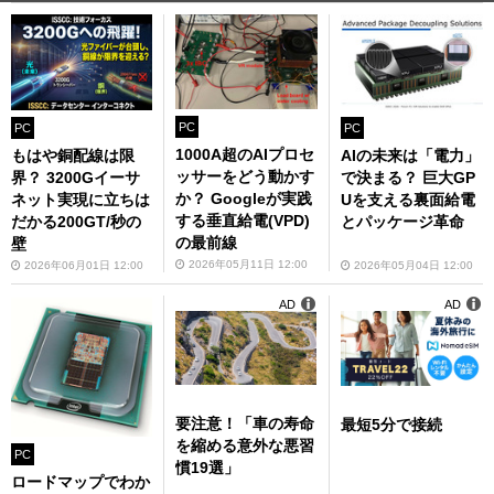
PC
PC
PC
1000A超のAIプロセ
AIの未来は「電力」
もはや銅配線は限
ッサーをどう動かす
で決まる？ 巨大GP
界？ 3200Gイーサ
か？ Googleが実践
Uを支える裏面給電
ネット実現に立ちは
する垂直給電(VPD)
とパッケージ革命
だかる200GT/秒の
の最前線
壁
2026年05月11日 12:00
2026年05月04日 12:00
2026年06月01日 12:00
AD
AD
要注意！「車の寿命
最短5分で接続
を縮める意外な悪習
PC
慣19選」
ロードマップでわか