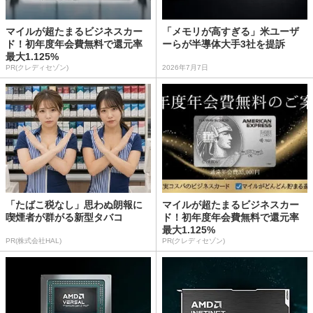
マイルが超たまるビジネスカー
「メモリが高すぎる」米ユーザ
ド！初年度年会費無料で還元率
ーらが半導体大手3社を提訴
最大1.125%
PR(クレディセゾン)
2026年7月7日
「たばこ税なし」思わぬ朗報に
マイルが超たまるビジネスカー
喫煙者が群がる新型タバコ
ド！初年度年会費無料で還元率
最大1.125%
PR(株式会社HAL)
PR(クレディセゾン)