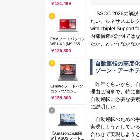
コン 15-fd 15.6イン
￥181,469
チ インテル Core 5
120U メモリ16GB
ISSCC 2026
2
SSD512GB
たい。ルネサスエレクトロニ
Windows 11
Microsoft Office
with chiplet Suppo
2024搭載 WPS
内部構造の説明ではな
Office搭載 カメラシ
FMV ノートパソコン
ャッター 指紋認証 薄
たか、というなかな
WE1-K3 (MS 365
型 Copilotキー搭載
Personal/Copilotキ
￥125,800
ナチュラルシルバー
ー搭載/Win 11/15.6
(BJ0M5PA-AAAI)
型/Core
自動運転の高度化に
3
i5/16GB/SSD
512GB/ホワイト)
ゾーン・アーキテ
FMVWK3E15W_AZ
昨年くらいから、自
Lenovo ノートパソ
理由は簡単で、特に
コン パソコン
IdeaPad Slim 3 14.0
￥159,800
自動運転に必要な要
インチ AMD
に説明した。
Ryzen™ 5 8640HS
4
メモリ16GB
SSD512GB
自動運転のための手法は
Microsoft 365 試用
実現しようとしてい
版 Windows11 バッ
テリー駆動12.6時間
【Amazon.co.jp限
合わせて実現しようと
重量1.39kg ルナグレ
定】ASUS ノートパ