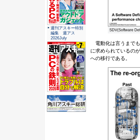
週刊アスキー特別
SDV(Softwar
編集 週アス
2026July
電動化は言うまでも
に求められているの
への移行である。