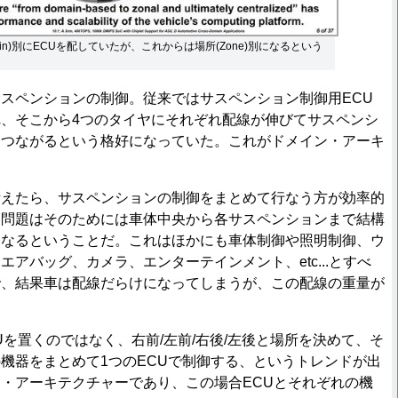
ain)別にECUを配していたが、これからは場所(Zone)別になるという
スペンションの制御。従来ではサスペンション制御用ECU
、そこから4つのタイヤにそれぞれ配線が伸びてサスペンシ
につながるという格好になっていた。これがドメイン・アーキ
えたら、サスペンションの制御をまとめて行なう方が効率的
、問題はそのためには車体中央から各サスペンションまで結構
になるということだ。これはほかにも車体制御や照明制御、ウ
アバッグ、カメラ、エンターテインメント、etc...とすべ
で、結果車は配線だらけになってしまうが、この配線の重量が
を置くのではなく、右前/左前/右後/左後と場所を決めて、そ
機器をまとめて1つのECUで制御する、というトレンドが出
・アーキテクチャーであり、この場合ECUとそれぞれの機