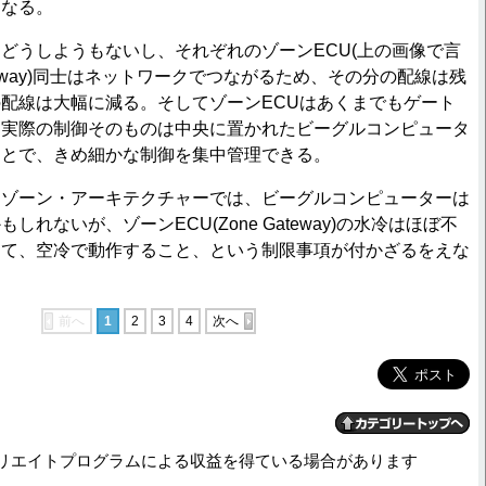
くなる。
うしようもないし、それぞれのゾーンECU(上の画像で言
ateway)同士はネットワークでつながるため、その分の配線は残
配線は大幅に減る。そしてゾーンECUはあくまでもゲート
、実際の制御そのものは中央に置かれたビーグルコンピュータ
ことで、きめ細かな制御を集中管理できる。
ゾーン・アーキテクチャーでは、ビーグルコンピューターは
れないが、ゾーンECU(Zone Gateway)の水冷はほぼ不
って、空冷で動作すること、という制限事項が付かざるをえな
前へ
1
2
3
4
次へ
リエイトプログラムによる収益を得ている場合があります