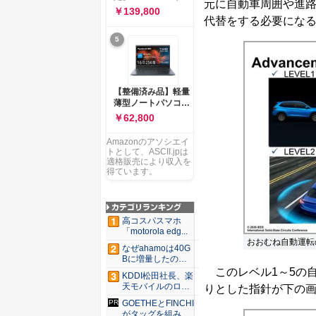
元に自動車周囲や進
ー 83K9003JJP ノー
ソコン Vivobook 15
￥139,800
トPC
M1502NAQ 15.6イ
代替をする必要にな
ンチ AMD Ryzen 7
5
170 メモリ16GB
SSD 512GB
Microsoft 365
Personal (24か月版)
搭載 Windows 11 重
【整備済み品】軽量
量1.7kg Wi-Fi 6E ク
薄型ノートパソコン
ワイエットブルー
dynabook G83 ■
￥62,800
M1502NAQ-
13.3型
R7165BUWS
FHD(1920x1080) -
Amazonのアソシエイ
高性能第11世代Core
トとして、ASCII.jpは
i5-1135G7 - メモリ
適格販売により収入を
16GB - SSD 256GB
得ています。
- Webカメラ -
WiFi&Bluetooth -
USB Type-C - MS
Office 2021 - Win11
高コスパスマホ
搭載
「motorola edg...
おおむね自動運転
なぜahamoは40G
Bに増量したの
か ...
このレベル1～5の
KDDI松田社長、楽
天モバイルのロー
りとした指針が下の
ミン...
GOETHEとFINCHI
がタッグを組み...