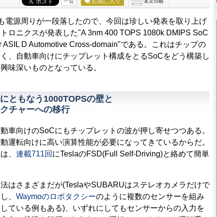
お気に入り
一覧
の解説も電源周りが一段落したので、今回は珍しい発表を取り上げ
クスが発表した"A 3nm 400 TOPS 1080k DMIPS SoC
rt for ASIL D Automotive Cross-domain"である。これはチップの
く、自動車向けにチップレット構成をとるSoCをどう構築し
か興味深いものとなっている。
ともなう1000TOPSの壁と
クチャーへの移行
動車向けのSoCにもチップレットの波が押し寄せつつある。
自動運転向けに高い演算性能が必要になってきているからだ。
素は、
連載711回
にTeslaのFSD(Full Self-Driving)と絡めて簡単
さまざまだが(TeslaやSUBARUはステレオカメラだけで
るし、
Waymoのロボタクシー
のように複数のセンサーを組み
している例もある)、いずれにしてもセンサーからの入力を