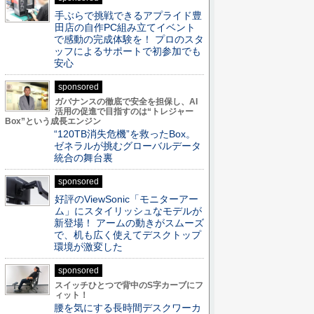
手ぶらで挑戦できるアプライド豊
田店の自作PC組み立てイベント
で感動の完成体験を！ プロのスタ
ッフによるサポートで初参加でも
安心
sponsored
ガバナンスの徹底で安全を担保し、AI
活用の促進で目指すのは“トレジャー
Box”という成長エンジン
“120TB消失危機”を救ったBox。
ゼネラルが挑むグローバルデータ
統合の舞台裏
sponsored
好評のViewSonic「モニターアー
ム」にスタイリッシュなモデルが
新登場！ アームの動きがスムーズ
で、机も広く使えてデスクトップ
環境が激変した
sponsored
スイッチひとつで背中のS字カーブにフ
ィット！
腰を気にする長時間デスクワーカ