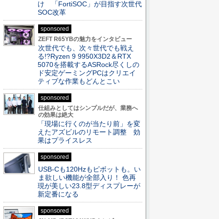
け 「FortiSOC」が目指す次世代
SOC改革
sponsored
ZEFT R65YBの魅力をインタビュー
次世代でも、次々世代でも戦え
る!?Ryzen 9 9950X3D2＆RTX
5070を搭載するASRock尽くしの
ド安定ゲーミングPCはクリエイ
ティブな作業もどんとこい
sponsored
仕組みとしてはシンプルだが、業務へ
の効果は絶大
「現場に行くのが当たり前」を変
えたアズビルのリモート調整 効
果はプライスレス
sponsored
USB-Cも120Hzもピボットも。い
ま欲しい機能が全部入り！ 色再
現が美しい23.8型ディスプレーが
新定番になる
sponsored