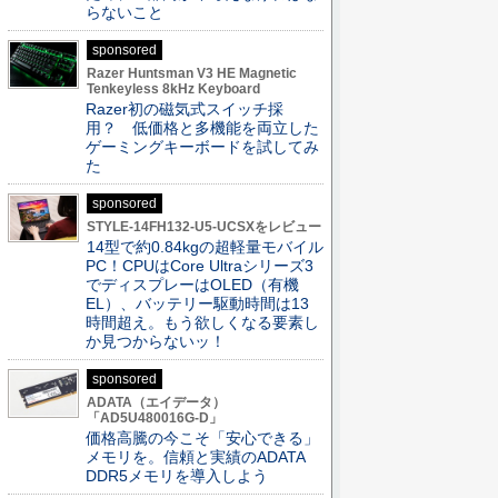
らないこと
sponsored
Razer Huntsman V3 HE Magnetic
Tenkeyless 8kHz Keyboard
Razer初の磁気式スイッチ採
用？ 低価格と多機能を両立した
ゲーミングキーボードを試してみ
た
sponsored
STYLE-14FH132-U5-UCSXをレビュー
14型で約0.84kgの超軽量モバイル
PC！CPUはCore Ultraシリーズ3
でディスプレーはOLED（有機
EL）、バッテリー駆動時間は13
時間超え。もう欲しくなる要素し
か見つからないッ！
sponsored
ADATA（エイデータ）
「AD5U480016G-D」
価格高騰の今こそ「安心できる」
メモリを。信頼と実績のADATA
DDR5メモリを導入しよう