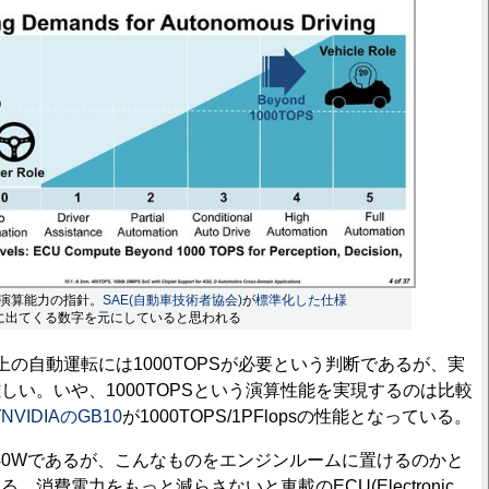
演算能力の指針。
SAE(自動車技術者協会)
が
標準化した仕様
に出てくる数字を元にしていると思われる
の自動運転には1000TOPSが必要という判断であるが、実
しい。いや、1000TOPSという演算性能を実現するのは比較
ば
NVIDIAのGB10
が1000TOPS/1PFlopsの性能となっている。
 140Wであるが、こんなものをエンジンルームに置けるのかと
。消費電力をもっと減らさないと車載のECU(Electronic