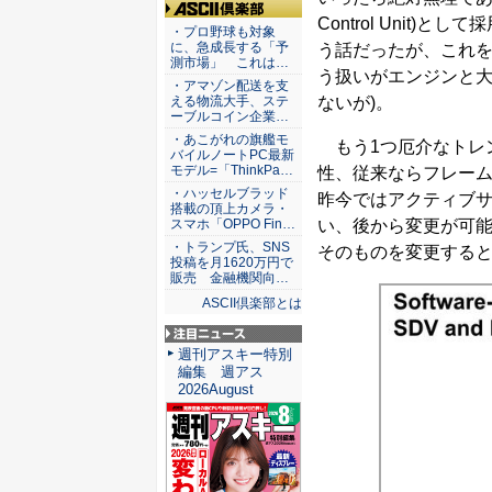
Control Unit)
ASCII倶楽部
・プロ野球も対象
に、急成長する「予
う話だったが、これを
測市場」 これは…
う扱いがエンジンと大
・アマゾン配送を支
える物流大手、ステ
ないが)。
ーブルコイン企業…
・あこがれの旗艦モ
もう1つ厄介なトレン
バイルノートPC最新
モデル=「ThinkPa…
性、従来ならフレー
・ハッセルブラッド
昨今ではアクティブサ
搭載の頂上カメラ・
スマホ「OPPO Fin…
い、後から変更が可
・トランプ氏、SNS
そのものを変更する
投稿を月1620万円で
販売 金融機関向…
ASCII倶楽部とは
注目ニュース
週刊アスキー特別
編集 週アス
2026August