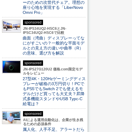
ーのための次世代チェア。理想の
座り心地を実現する「LiberNovo
Omni Pro」
sponsored
JN-IPS34UQ2-HSC6とJN-
IPSC34UQ2-HSC6で比較
曲面（湾曲）ディスプレーってな
にがすごいの？一般的な平面モデ
ルとの見え方の違いや曲率（R）
の意味、選び方を解説
sponsored
JN-IPS27G120U2 価格.com限定モデ
ルをレビュー
27型4K・120Hzゲーミングディス
プレーが破格の3万円切り！PCで
もPS5でもSwitch 2でも使えるモ
デルだけど買っても大丈夫？昇降
式多機能スタンドやUSB Typc-C
給電は？
sponsored
AIによる運用自動化は、企業が生き残
るための必須条件
属人化、人手不足、アラートだら