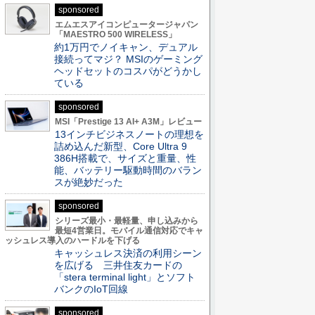
sponsored
エムエスアイコンピュータージャパン
「MAESTRO 500 WIRELESS」
約1万円でノイキャン、デュアル
接続ってマジ？ MSIのゲーミング
ヘッドセットのコスパがどうかし
ている
sponsored
MSI「Prestige 13 AI+ A3M」レビュー
13インチビジネスノートの理想を
詰め込んだ新型、Core Ultra 9
386H搭載で、サイズと重量、性
能、バッテリー駆動時間のバラン
スが絶妙だった
sponsored
シリーズ最小・最軽量、申し込みから
最短4営業日。モバイル通信対応でキャ
ッシュレス導入のハードルを下げる
キャッシュレス決済の利用シーン
を広げる 三井住友カードの
「stera terminal light」とソフト
バンクのIoT回線
sponsored