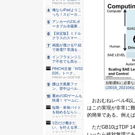
FINCHI on GOETHE
俺ならiPadよりこ
っち！スピーカー
9個...
アンカーの23Lポ
ータブル冷蔵庫が
Ama...
【決定版】ミドル
クラスのスマート
フォンの...
画面が透ける!? 紐
で発電!? 常識を
ぶ...
インフラエンジニ
ア不在でも高セキ
ュリティ...
FINCHI主催「IVS2
026」トーク...
FINCHI on GOETHE
自動運転に必要な
腰は大風量ファ
(J3016_202104)
ン、背中はペルチ
ェ冷却。ダ...
重めの3Dゲームも
おおむねレベル4以上
快適！ ゲームに強
いH...
はこの実現が非常に難
短期・単発バイト
を始めるならショ
的簡単である。例え
ットワー...
ショットワークス
1日だけ働きた
ただGB10はTDP
い、を叶える求人
サイト
ショットワークス
いったら絶対無理である