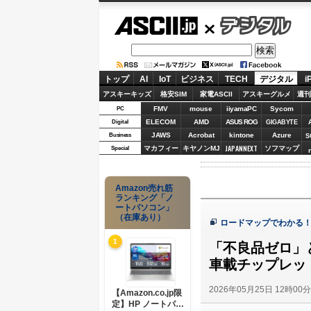
ASCII.jp
デジタル
トップ
AI
IoT
ビジネス
TECH
デジタル
i
アスキーキッズ
格安SIM
家電ASCII
アスキーグルメ
週刊
FMV
mouse
iiyamaPC
Sycom
PC
ELECOM
AMD
ASUS ROG
Digital
GIGABYTE
JAWS
Acrobat
kintone
Azure
Business
S
JAPANNEXT
マカフィー
キヤノンMJ
ソフマップ
Special
Amazon売れ筋
ランキング「ノ
ートパソコン」
（在庫あり）
ロードマップでわかる
1
「不良品ゼロ」
車載チップレッ
2026年05月25日 12時00
【Amazon.co.jp限
定】HP ノートパソ