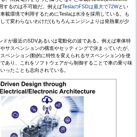
として採用するのは不可能だ。例えば
TeslaのFSDは最大で72W
とい
車載環境で利用するためにTeslaは水冷を採用している。も
して変わらないわけだ(もちろんエンジンよりは発熱量が少
ドが最近のSDVあるいは電動化の波である。例えば車体特
ムやサスペンションの構造やセッティングで決まっていたが、
スペンション(動的に特性を変えられるサスペンション)を使
能であり、これをソフトウェアから制御することで車の乗り味
といったことも志向されている。