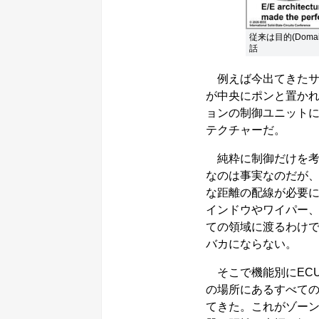
従来は目的(Dom
話
例えば今出てきたサ
が中央にポンと置かれ
ョンの制御ユニット
テクチャーだ。
純粋に制御だけを考
なのは事実なのだが
な距離の配線が必要
インドウやワイパー、エ
ての領域に渡るわけ
バカにならない。
そこで機能別にECU
の場所にあるすべての
てきた。これがゾーン