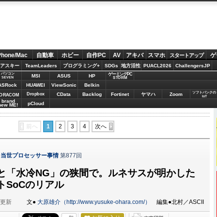
Phone/Mac
自動車
ホビー
自作PC
AV
アキバ
スマホ
ゲ
スタートアップ
アスキー
TeamLeaders
プログラミング+
SDGs
地方活性
PUACL2026
ChallengersJP
パソコン
ゲーミングPC
MSI
ASUS
HP
STORM
SEVEN
ASRock
HUAWEI
ViewSonic
Belkin
ソフトバンクの
Dropbox
CData
Backlog
Fortinet
ヤマハ
Zoom
ORACOM
IoT
brand
pCloud
new ME!
前へ
1
2
3
4
次へ
！当世プロセッサー事情
第877回
と「水冷NG」の狭間で。ルネサスが明かした
トSoCのリアル
分更新
文●
大原雄介（http://www.yusuke-ohara.com/）
編集●北村／ASCII