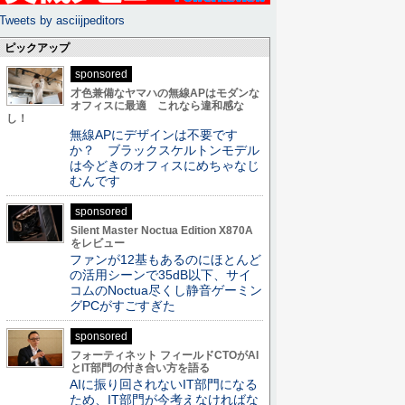
Tweets by asciijpeditors
ピックアップ
sponsored
才色兼備なヤマハの無線APはモダンな
オフィスに最適 これなら違和感な
し！
無線APにデザインは不要です
か？ ブラックスケルトンモデル
は今どきのオフィスにめちゃなじ
むんです
sponsored
Silent Master Noctua Edition X870A
をレビュー
ファンが12基もあるのにほとんど
の活用シーンで35dB以下、サイ
コムのNoctua尽くし静音ゲーミン
グPCがすごすぎた
sponsored
フォーティネット フィールドCTOがAI
とIT部門の付き合い方を語る
AIに振り回されないIT部門になる
ため、IT部門が今考えなければな