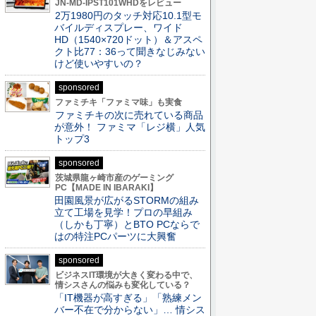
JN-MD-IPST101WHDをレビュー
2万1980円のタッチ対応10.1型モ
バイルディスプレー、ワイド
HD（1540×720ドット）＆アスペ
クト比77：36って聞きなじみない
けど使いやすいの？
sponsored
ファミチキ「ファミマ味」も実食
ファミチキの次に売れている商品
が意外！ ファミマ「レジ横」人気
トップ3
sponsored
茨城県龍ヶ崎市産のゲーミング
PC【MADE IN IBARAKI】
田園風景が広がるSTORMの組み
立て工場を見学！プロの早組み
（しかも丁寧）とBTO PCならで
はの特注PCパーツに大興奮
sponsored
ビジネスIT環境が大きく変わる中で、
情シスさんの悩みも変化している？
「IT機器が高すぎる」「熟練メン
バー不在で分からない」… 情シス