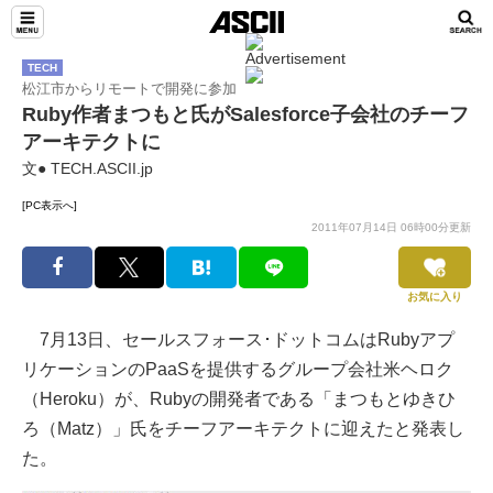
TECH
松江市からリモートで開発に参加
Ruby作者まつもと氏がSalesforce子会社のチーフ
アーキテクトに
文● TECH.ASCII.jp
[PC表示へ]
2011年07月14日 06時00分更新
お気に入り
7月13日、セールスフォース･ドットコムはRubyアプ
リケーションのPaaSを提供するグループ会社米ヘロク
（Heroku）が、Rubyの開発者である「まつもとゆきひ
ろ（Matz）」氏をチーフアーキテクトに迎えたと発表し
た。