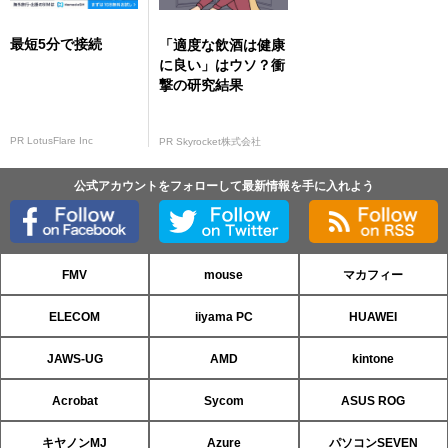
最短5分で接続
「適度な飲酒は健康
に良い」はウソ？衝
撃の研究結果
PR LotusFlare Inc
PR Skyrocket株式会社
公式アカウントをフォローして最新情報を手に入れよう
FMV
mouse
マカフィー
ELECOM
iiyama PC
HUAWEI
JAWS-UG
AMD
kintone
Acrobat
Sycom
ASUS ROG
キヤノンMJ
Azure
パソコンSEVEN