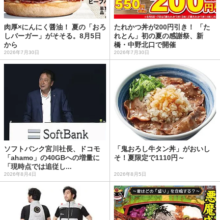
肉厚×にんにく醤油！ 夏の「おろ
たれかつ丼が200円引き！ 「た
しバーガー」がそそる。8月5日
れとん」初の夏の感謝祭、新
から
橋・中野北口で開催
2026年7月30日
2026年7月30日
ソフトバンク宮川社長、ドコモ
「鬼おろし牛タン丼」がおいし
「ahamo」の40GBへの増量に
そ！夏限定で1110円～
「現時点では追従し...
2026年8月4日
2026年8月5日