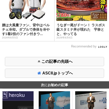
腰は大風量ファン、背中はペル
うなぎ一尾がドーン！ ラスボス
チェ冷却。ダブルで身体を冷や
級スタミナ丼が現れた 宇奈と
す1着2役のファン付きウ...
と、やってる
2026年8月5日
2026年8月6日
Recommended by
この記事の先頭へ
ASCII.jpトップへ
次にお勧めの記事