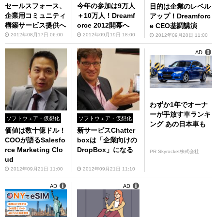
セールスフォース、
今年の参加は9万人
目的は企業のレベル
企業用コミュニティ
＋10万人！Dreamf
アップ！Dreamforc
構築サービス提供へ
orce 2012開幕へ
e CEO基調講演
2012年08月17日 06:00
2012年09月19日 18:00
2012年09月20日 11:00
AD
わずか1年でオーナ
ーが手放す車ランキ
ソフトウェア・仮想化
ソフトウェア・仮想化
ング あの日本車も
価値は数十億ドル！
新サービスChatter
COOが語るSalesfo
boxは「企業向けの
rce Marketing Clo
DropBox」になる
PR Skyrocket株式会社
ud
2012年09月21日 11:00
2012年09月21日 11:10
AD
AD