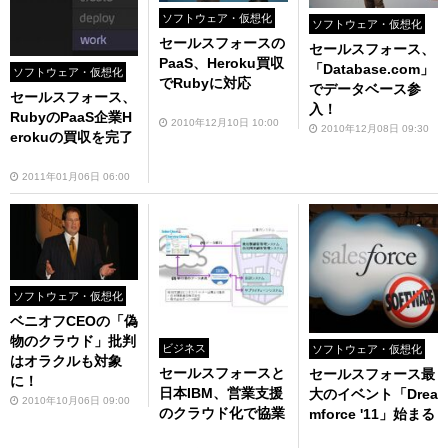
ソフトウェア・仮想化
ソフトウェア・仮想化
セールスフォースの
セールスフォース、
PaaS、Heroku買収
「Database.com」
ソフトウェア・仮想化
でRubyに対応
でデータベース参
セールスフォース、
入！
RubyのPaaS企業H
2010年12月10日 10:00
2010年12月08日 09:30
erokuの買収を完了
2011年01月06日 06:00
ソフトウェア・仮想化
ベニオフCEOの「偽
物のクラウド」批判
ビジネス
ソフトウェア・仮想化
はオラクルも対象
セールスフォースと
セールスフォース最
に！
日本IBM、営業支援
大のイベント「Drea
2010年10月06日 09:00
のクラウド化で協業
mforce '11」始まる