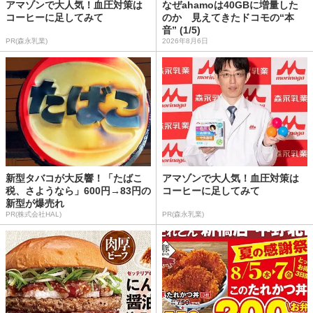
アマゾンで大人気！血圧対策は
なぜahamoは40GBに増量した
コーヒーに足してみて
のか 見えてきたドコモの“本
音” (1/5)
PR(森永乳業)
2026年8月6日
新型タバコが大反響！「たばこ
アマゾンで大人気！血圧対策は
税、さようなら」600円→83円の
コーヒーに足してみて
新型が爆売れ
PR(株式会社HAL)
PR(森永乳業)