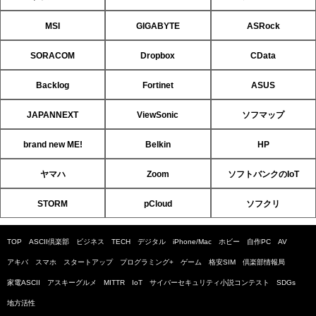
MSI
GIGABYTE
ASRock
SORACOM
Dropbox
CData
Backlog
Fortinet
ASUS
JAPANNEXT
ViewSonic
ソフマップ
brand new ME!
Belkin
HP
ヤマハ
Zoom
ソフトバンクのIoT
STORM
pCloud
ソフクリ
TOP
ASCII倶楽部
ビジネス
TECH
デジタル
iPhone/Mac
ホビー
自作PC
AV
アキバ
スマホ
スタートアップ
プログラミング+
ゲーム
格安SIM
倶楽部情報局
家電ASCII
アスキーグルメ
MITTR
IoT
サイバーセキュリティ小説コンテスト
SDGs
地方活性