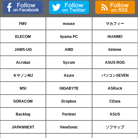
FMV
mouse
マカフィー
ELECOM
iiyama PC
HUAWEI
JAWS-UG
AMD
kintone
Acrobat
Sycom
ASUS ROG
キヤノンMJ
Azure
パソコンSEVEN
MSI
GIGABYTE
ASRock
SORACOM
Dropbox
CData
Backlog
Fortinet
ASUS
JAPANNEXT
ViewSonic
ソフマップ