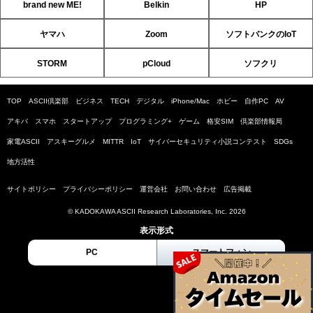
brand new ME!
Belkin
HP
ヤマハ
Zoom
ソフトバンクのIoT
STORM
pCloud
ソフクリ
TOP
ASCII倶楽部
ビジネス
TECH
デジタル
iPhone/Mac
ホビー
自作PC
AV
アキバ
スマホ
スタートアップ
プログラミング+
ゲーム
格安SIM
倶楽部情報局
家電ASCII
アスキーグルメ
MITTR
IoT
サイバーセキュリティ小説コンテスト
SDGs
地方活性
サイトポリシー
プライバシーポリシー
運営会社
お問い合わせ
広告掲載
© KADOKAWA ASCII Research Laboratories, Inc. 2026
表示形式
PC
スマートフォン