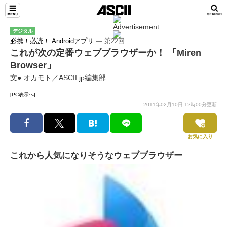
デジタル
必携！必読！ Androidアプリ
― 第22回
これが次の定番ウェブブラウザーか！ 「Miren
Browser」
文● オカモト／ASCII.jp編集部
[PC表示へ]
2011年02月10日 12時00分更新
お気に入り
これから人気になりそうなウェブブラウザー