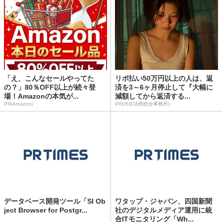
「え、こんなセールやってた
リボ払い50万円以上の人は、返
の？」80％OFF以上が続々登
済を3～6ヶ月停止して『大幅に
場！Amazonの本気が...
減額してから返済する...
PR(Amazon)
PR(渋谷法務総合事務所)
データベース開発ツール「SI Ob
ワタップ・ジャパン、四国新聞
ject Browser for Postgr...
社のデジタルメディア運用に統
合ITモニタリング「Wh...