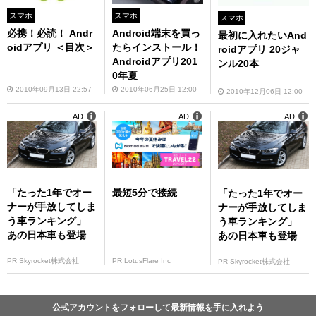
スマホ
スマホ
スマホ
必携！必読！ Andr
Android端末を買っ
最初に入れたいAnd
oidアプリ ＜目次＞
たらインストール！
roidアプリ 20ジャ
Androidアプリ201
ンル20本
0年夏
2010年09月13日 22:57
2010年06月25日 12:00
2010年12月06日 12:00
AD
AD
AD
「たった1年でオー
最短5分で接続
「たった1年でオー
ナーが手放してしま
ナーが手放してしま
う車ランキング」
う車ランキング」
あの日本車も登場
あの日本車も登場
PR Skyrocket株式会社
PR LotusFlare Inc
PR Skyrocket株式会社
公式アカウントをフォローして最新情報を手に入れよう