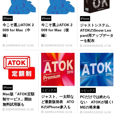
iPhone
iPhone
iPhone
今こそ選ぶATOK 2
今こそ選ぶATOK 2
ジャストシステム、
009 for Mac（中
009 for Mac（後
ATOKのSnow Leo
編）
編）
pard用アップデータ
ーを配布
2009年08月13日 10:00
2009年08月20日 10:00
2009年09月03日 17:09
iPhone
トピックス
トピックス
Mac版「ATOK定額
ジャスト、一太郎な
PCだけでは終わら
制サービス」開始
ど最新版発表 ATO
ない ATOKが描くI
無料試用版も
KのiPhone参入も
MEの将来像
2009年09月08日 21:30
2009年12月08日 22:30
2009年12月25日 12:00