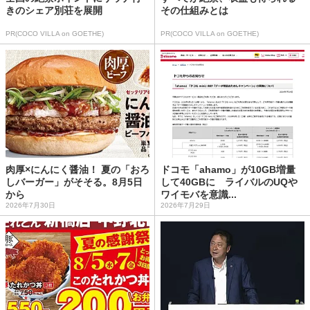
きのシェア別荘を展開
その仕組みとは
PR(COCO VILLA on GOETHE)
PR(COCO VILLA on GOETHE)
肉厚×にんにく醤油！ 夏の「おろ
ドコモ「ahamo」が10GB増量
しバーガー」がそそる。8月5日
して40GBに ライバルのUQや
から
ワイモバを意識...
2026年7月30日
2026年7月29日