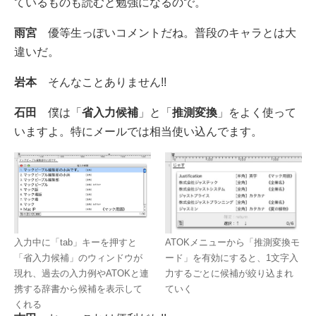
ているものも読むと勉強になるので。
雨宮
優等生っぽいコメントだね。普段のキャラとは大
違いだ。
岩本
そんなことありません!!
石田
僕は「
省入力候補
」と「
推測変換
」をよく使って
いますよ。特にメールでは相当使い込んでます。
ATOKメニューから「推測変換モ
入力中に「tab」キーを押すと
ード」を有効にすると、1文字入
「省入力候補」のウィンドウが
力するごとに候補が絞り込まれ
現れ、過去の入力例やATOKと連
ていく
携する辞書から候補を表示して
くれる