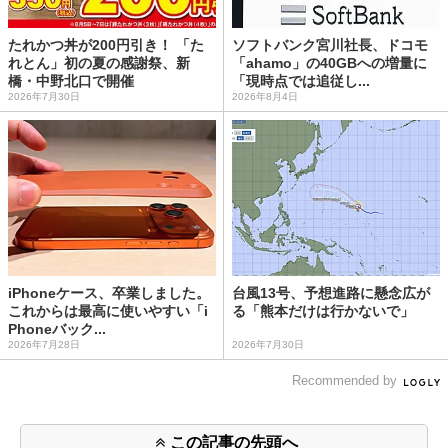
たれかつ丼が200円引き！ 「た
ソフトバンク宮川社長、ドコモ
れとん」初の夏の感謝祭、新
「ahamo」の40GBへの増量に
橋・中野北口で開催
「現時点では追従し...
2026年7月30日
2026年8月4日
iPhoneケース、卒業しました。
台風13号、予想進路に懸念広が
これからは最高に使いやすい「i
る「熊本だけは行かないで」
Phoneバック...
2026年7月28日
2026年7月30日
Recommended by
この記事の先頭へ