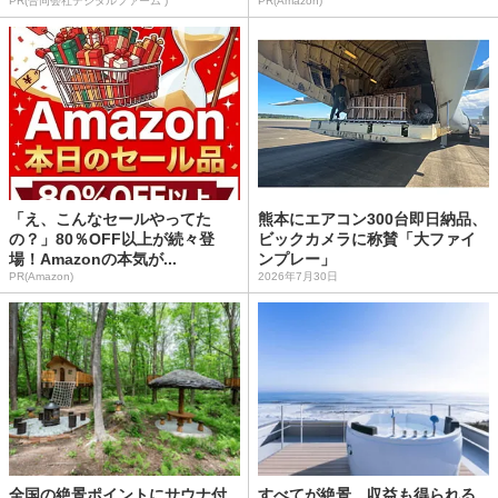
PR(合同会社デジタルファーム )
PR(Amazon)
「え、こんなセールやってた
熊本にエアコン300台即日納品、
の？」80％OFF以上が続々登
ビックカメラに称賛「大ファイ
場！Amazonの本気が...
ンプレー」
PR(Amazon)
2026年7月30日
全国の絶景ポイントにサウナ付
すべてが絶景、収益も得られる