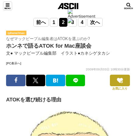
前へ
1
2
3
4
次へ
iphone/mac
なぜマックピープル編集者はATOKを選ぶのか?
ホンネで語るATOK for Mac座談会
文● マックピープル編集部 イラスト●カネシゲタカシ
[PC表示へ]
2009年09月03日 10時30分更新
お気に入り
ATOKを選び続ける理由