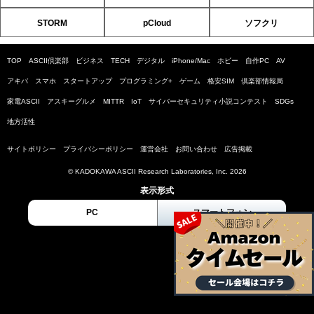
STORM
pCloud
ソフクリ
TOP
ASCII倶楽部
ビジネス
TECH
デジタル
iPhone/Mac
ホビー
自作PC
AV
アキバ
スマホ
スタートアップ
プログラミング+
ゲーム
格安SIM
倶楽部情報局
家電ASCII
アスキーグルメ
MITTR
IoT
サイバーセキュリティ小説コンテスト
SDGs
地方活性
サイトポリシー
プライバシーポリシー
運営会社
お問い合わせ
広告掲載
© KADOKAWA ASCII Research Laboratories, Inc. 2026
表示形式
PC
スマートフォン