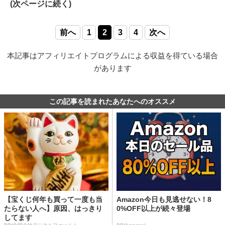
(次ページに続く)
前へ
1
2
3
4
次へ
本記事はアフィリエイトプログラムによる収益を得ている場合
があります
この記事を読まれたあなたへのオススメ
【宝くじ何年も買って一度も当
Amazon今日も見逃せない！8
たらない人へ】原因、はっきり
0%OFF以上が続々登場
してます