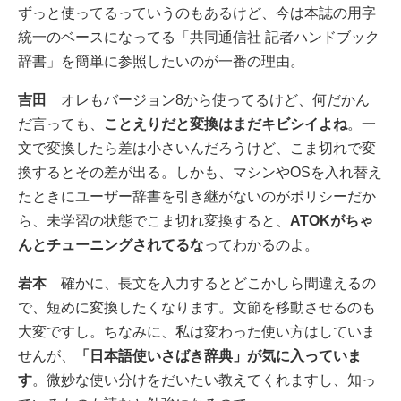
ずっと使ってるっていうのもあるけど、今は本誌の用字
統一のベースになってる「共同通信社 記者ハンドブック
辞書」を簡単に参照したいのが一番の理由。
吉田
オレもバージョン8から使ってるけど、何だかん
だ言っても、
ことえりだと変換はまだキビシイよね
。一
文で変換したら差は小さいんだろうけど、こま切れで変
換するとその差が出る。しかも、マシンやOSを入れ替え
たときにユーザー辞書を引き継がないのがポリシーだか
ら、未学習の状態でこま切れ変換すると、
ATOKがちゃ
んとチューニングされてるな
ってわかるのよ。
岩本
確かに、長文を入力するとどこかしら間違えるの
で、短めに変換したくなります。文節を移動させるのも
大変ですし。ちなみに、私は変わった使い方はしていま
せんが、
「日本語使いさばき辞典」が気に入っていま
す
。微妙な使い分けをだいたい教えてくれますし、知っ