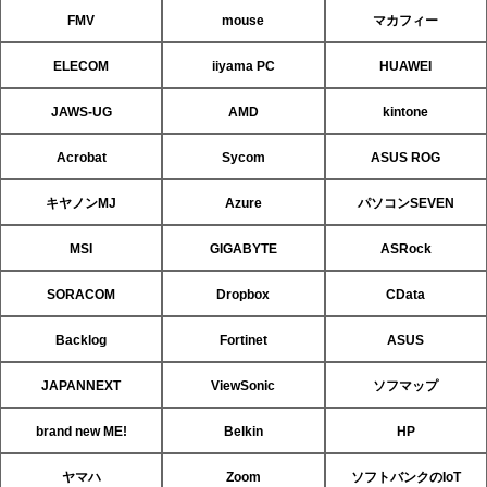
FMV
mouse
マカフィー
ELECOM
iiyama PC
HUAWEI
JAWS-UG
AMD
kintone
Acrobat
Sycom
ASUS ROG
キヤノンMJ
Azure
パソコンSEVEN
MSI
GIGABYTE
ASRock
SORACOM
Dropbox
CData
Backlog
Fortinet
ASUS
JAPANNEXT
ViewSonic
ソフマップ
brand new ME!
Belkin
HP
ヤマハ
Zoom
ソフトバンクのIoT