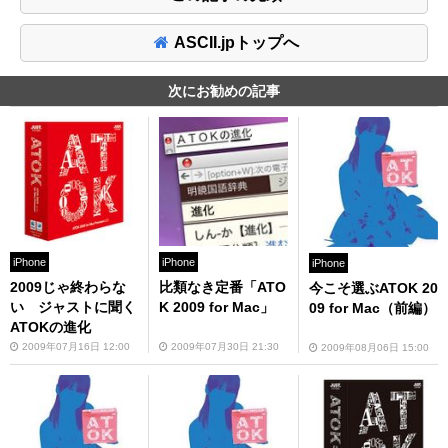
ASCII.jpトップへ
次にお勧めの記事
iPhone
iPhone
iPhone
2009じゃ終わらな
比類なき定番「ATO
今こそ選ぶATOK 20
い ジャストに聞く
K 2009 for Mac」
09 for Mac（前編）
ATOKの進化
2009年07月16日 12:00
2009年07月30日 21:30
2009年08月06日 15:00