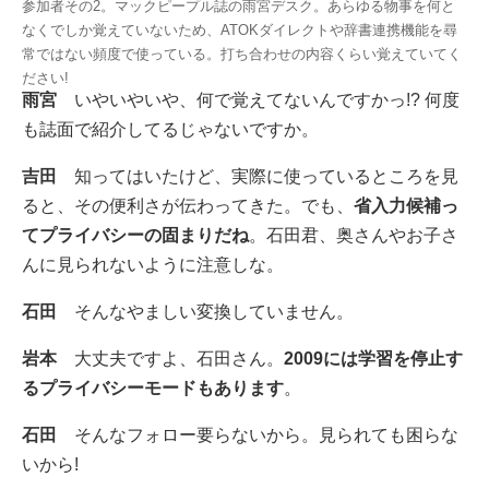
参加者その2。マックピープル誌の雨宮デスク。あらゆる物事を何と
なくでしか覚えていないため、ATOKダイレクトや辞書連携機能を尋
常ではない頻度で使っている。打ち合わせの内容くらい覚えていてく
ださい!
雨宮
いやいやいや、何で覚えてないんですかっ!? 何度
も誌面で紹介してるじゃないですか。
吉田
知ってはいたけど、実際に使っているところを見
ると、その便利さが伝わってきた。でも、
省入力候補っ
てプライバシーの固まりだね
。石田君、奥さんやお子さ
んに見られないように注意しな。
石田
そんなやましい変換していません。
岩本
大丈夫ですよ、石田さん。
2009には学習を停止す
るプライバシーモードもあります
。
石田
そんなフォロー要らないから。見られても困らな
いから!