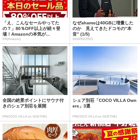
「え、こんなセールやってた
なぜahamoは40GBに増量した
の？」80％OFF以上が続々登
のか 見えてきたドコモの“本
場！Amazonの本気が...
音” (1/5)
PR(Amazon)
2026年8月6日
全国の絶景ポイントにサウナ付
シェア別荘「COCO VILLA Own
きのシェア別荘を展開
ers」3選
PR(COCO VILLA on GOETHE)
PR(COCO VILLA on GOETHE)