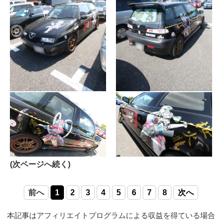
(次ページへ続く)
前へ
1
2
3
4
5
6
7
8
次へ
本記事はアフィリエイトプログラムによる収益を得ている場合