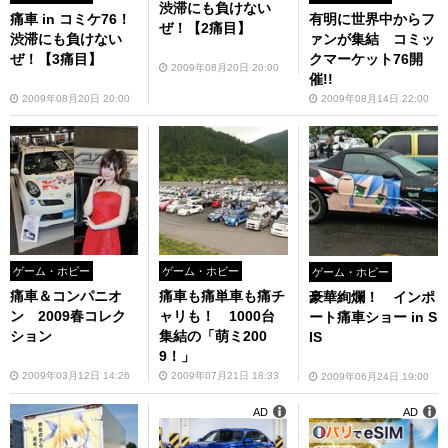
渋滞にも負けない
痛車 in コミケ76！
有明に世界中からフ
ぜ！【2痛目】
渋滞にも負けない
ァンが集結 コミッ
ぜ！【3痛目】
クマーケット76開
2009年08月20日 20:00
催!!
2009年08月20日 20:00
2009年08月14日 22:00
ゲーム・ホビー
ゲーム・ホビー
ゲーム・ホビー
痛車＆コンパニオ
痛車も痛単車も痛チ
豪華絢爛！ インポ
ン 2009春コレク
ャリも！ 1000台
ート痛車ショー in S
ション
集結の「萌ミ200
IS
9！」
2009年03月12日 14:26
2009年07月21日 18:33
2009年06月24日 19:00
AD
AD