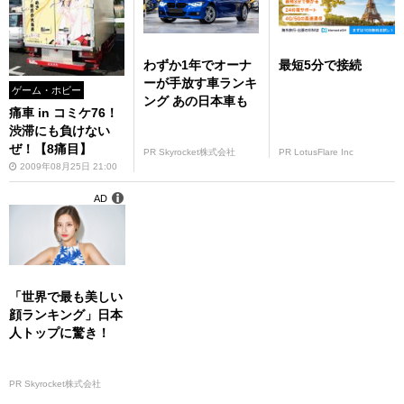
わずか1年でオーナ
最短5分で接続
ーが手放す車ランキ
ゲーム・ホビー
ング あの日本車も
痛車 in コミケ76！
渋滞にも負けない
ぜ！【8痛目】
PR Skyrocket株式会社
PR LotusFlare Inc
2009年08月25日 21:00
AD
「世界で最も美しい
顔ランキング」日本
人トップに驚き！
PR Skyrocket株式会社