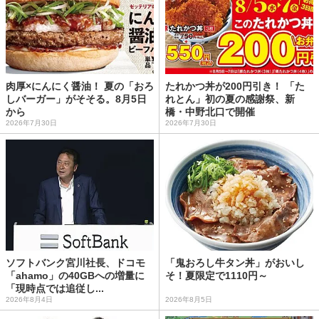
肉厚×にんにく醤油！ 夏の「おろ
たれかつ丼が200円引き！ 「た
しバーガー」がそそる。8月5日
れとん」初の夏の感謝祭、新
から
橋・中野北口で開催
2026年7月30日
2026年7月30日
ソフトバンク宮川社長、ドコモ
「鬼おろし牛タン丼」がおいし
「ahamo」の40GBへの増量に
そ！夏限定で1110円～
「現時点では追従し...
2026年8月4日
2026年8月5日