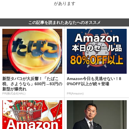
があります
この記事を読まれたあなたへのオススメ
新型タバコが大反響！「たばこ
Amazon今日も見逃せない！8
税、さようなら」600円→83円の
0%OFF以上が続々登場
新型が爆売れ
PR(株式会社HAL)
PR(Amazon)