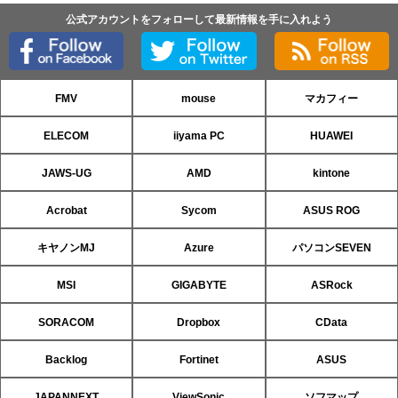
公式アカウントをフォローして最新情報を手に入れよう
FMV
mouse
マカフィー
ELECOM
iiyama PC
HUAWEI
JAWS-UG
AMD
kintone
Acrobat
Sycom
ASUS ROG
キヤノンMJ
Azure
パソコンSEVEN
MSI
GIGABYTE
ASRock
SORACOM
Dropbox
CData
Backlog
Fortinet
ASUS
JAPANNEXT
ViewSonic
ソフマップ