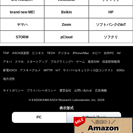
brand new ME!
Belkin
HP
ヤマハ
Zoom
ソフトバンクのIoT
STORM
pCloud
ソフクリ
TOP
ASCII倶楽部
ビジネス
TECH
デジタル
iPhone/Mac
ホビー
自作PC
AV
アキバ
スマホ
スタートアップ
プログラミング+
ゲーム
格安SIM
倶楽部情報局
家電ASCII
アスキーグルメ
MITTR
IoT
サイバーセキュリティ小説コンテスト
SDGs
地方活性
サイトポリシー
プライバシーポリシー
運営会社
お問い合わせ
広告掲載
© KADOKAWA ASCII Research Laboratories, Inc. 2026
表示形式
PC
スマートフォン