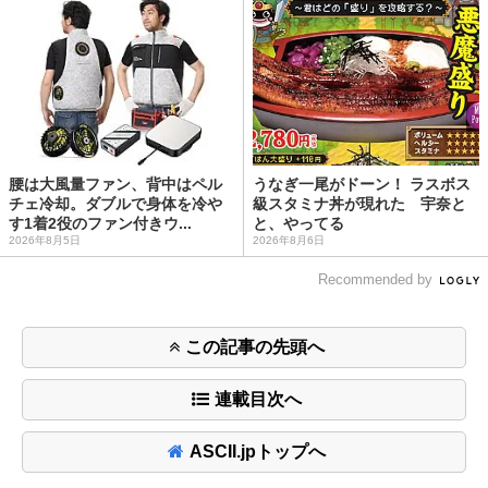
腰は大風量ファン、背中はペル
うなぎ一尾がドーン！ ラスボス
チェ冷却。ダブルで身体を冷や
級スタミナ丼が現れた 宇奈と
す1着2役のファン付きウ...
と、やってる
2026年8月5日
2026年8月6日
Recommended by
この記事の先頭へ
連載目次へ
ASCII.jpトップへ