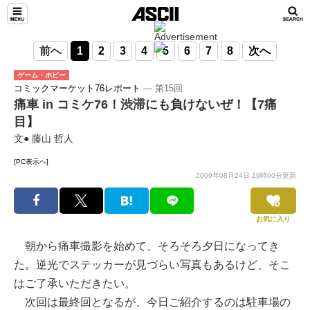
前へ
1
2
3
4
5
6
7
8
次へ
ゲーム・ホビー
コミックマーケット76レポート
― 第15回
痛車 in コミケ76！渋滞にも負けないぜ！【7痛
目】
文● 藤山 哲人
[PC表示へ]
2009年08月24日 19時00分更新
お気に入り
朝から痛車撮影を始めて、そろそろ夕日になってき
た。逆光でステッカーが見づらい写真もあるけど、そこ
はご了承いただきたい。
次回は最終回となるが、今日ご紹介するのは駐車場の