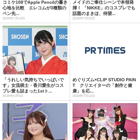
コミケ108でApple Pencilの書き
メイドのご奉仕シーンで本領発
心地を比較 エレコムが3種類の
揮！ 「NIKKE」のコスプレでも
ペン先...
話題のまきほ、待望...
2026年7月14日
2026年7月25日
「うれしい気持ちでいっぱいで
めぐりズム×CLIP STUDIO PAIN
す」女流棋士・香川愛生がコス
T クリエイターの「創作と健
プレ愛も詰まった1stト...
康」を応...
2026年5月5日
2026年7月14日