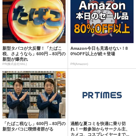
新型タバコが大反響！「たばこ
Amazon今日も見逃せない！8
税、さようなら」600円→83円の
0%OFF以上が続々登場
新型が爆売れ
PR(株式会社HAL)
PR(Amazon)
「たばこ税なし」600円→83円の
過酷な夏コミを快適に乗り切
新型タバコに喫煙者群がる
れ！一般参加からサークル主、
カメコ、コスプレイヤーまで...