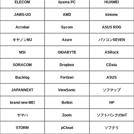
ELECOM
iiyama PC
HUAWEI
JAWS-UG
AMD
kintone
Acrobat
Sycom
ASUS ROG
キヤノンMJ
Azure
パソコンSEVEN
MSI
GIGABYTE
ASRock
SORACOM
Dropbox
CData
Backlog
Fortinet
ASUS
JAPANNEXT
ViewSonic
ソフマップ
brand new ME!
Belkin
HP
ヤマハ
Zoom
ソフトバンクのIoT
STORM
pCloud
ソフクリ