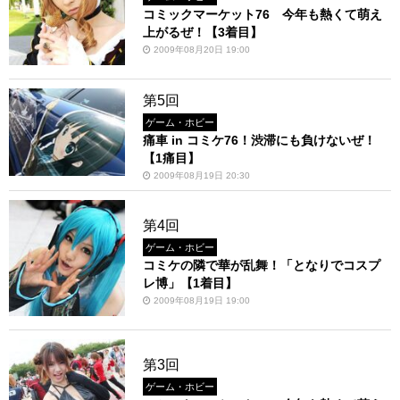
コミックマーケット76 今年も熱くて萌え
上がるぜ！【3着目】
2009年08月20日 19:00
第5回
ゲーム・ホビー
痛車 in コミケ76！渋滞にも負けないぜ！
【1痛目】
2009年08月19日 20:30
第4回
ゲーム・ホビー
コミケの隣で華が乱舞！「となりでコスプ
レ博」【1着目】
2009年08月19日 19:00
第3回
ゲーム・ホビー