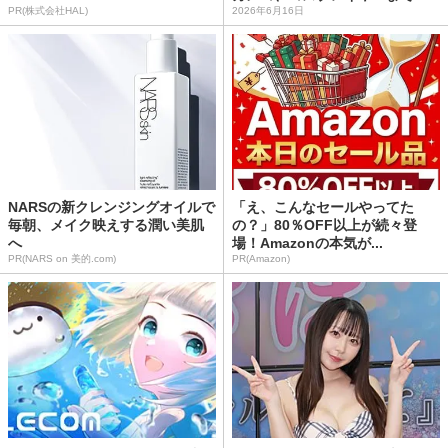
PR(株式会社HAL)
2026年6月16日
NARSの新クレンジングオイルで
「え、こんなセールやってた
毎朝、メイク映えする潤い美肌
の？」80％OFF以上が続々登
へ
場！Amazonの本気が...
PR(NARS on 美的.com)
PR(Amazon)