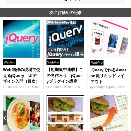
次にお勧めの記事
WebPro
WebPro
WebPro
Web制作の現場で使
【短期集中連載】こ
jQueryで作るAmaz
えるjQuery UIデ
の冬作ろう！jQuer
on流リキッドレイ
ザイン入門（目次）
yプラグイン講座
アウト
2009年07月22日 14:46
2008年12月29日 08:00
2009年04月06日 08:00