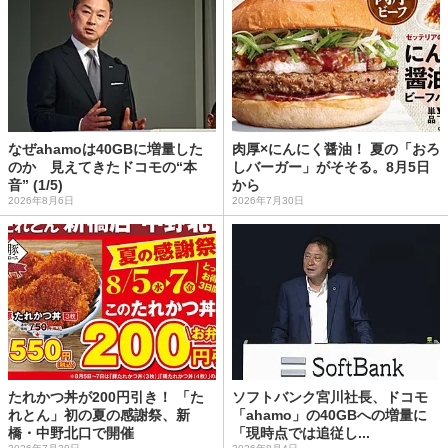
なぜahamoは40GBに増量した
肉厚×にんにく醤油！ 夏の「おろ
のか 見えてきたドコモの“本
しバーガー」がそそる。8月5日
音” (1/5)
から
2026年8月6日
2026年7月30日
たれかつ丼が200円引き！ 「た
ソフトバンク宮川社長、ドコモ
れとん」初の夏の感謝祭、新
「ahamo」の40GBへの増量に
橋・中野北口で開催
「現時点では追従し...