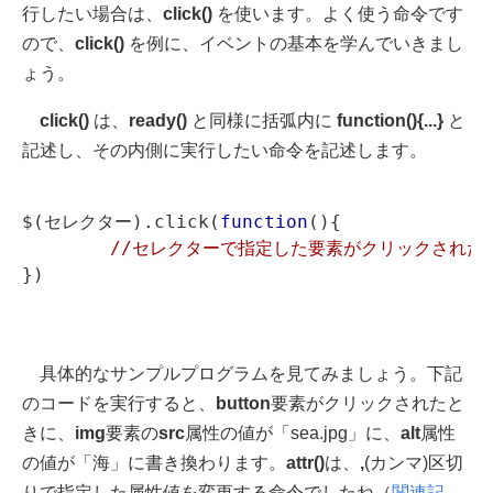
行したい場合は、
click()
を使います。よく使う命令です
ので、
click()
を例に、イベントの基本を学んでいきまし
ょう。
click()
は、
ready()
と同様に括弧内に
function(){...}
と
記述し、その内側に実行したい命令を記述します。
$(セレクター).click(
function
(){

//セレクターで指定した要素がクリックされた
具体的なサンプルプログラムを見てみましょう。下記
のコードを実行すると、
button
要素がクリックされたと
きに、
img
要素の
src
属性の値が「sea.jpg」に、
alt
属性
の値が「海」に書き換わります。
attr()
は、
,
(カンマ)区切
りで指定した属性値を変更する命令でしたね（
関連記