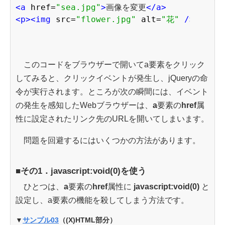
<a 
href=
"sea.jpg"
>
画像を変更
</a>
<p>
<img 
src=
"flower.jpg"
alt=
"花"
 />
</p>
このコードをブラウザーで開いてa要素をクリック
してみると、クリックイベントが発生し、jQueryの命
令が実行されます。ところが次の瞬間には、イベント
の発生を感知したWebブラウザーは、
a
要素の
href
属
性に設定されたリンク先のURLを開いてしまいます。
問題を回避するにはいくつかの方法があります。
■その1．javascript:void(0)を使う
ひとつは、
a
要素の
href
属性に
javascript:void(0)
と
設定し、a要素の機能を殺してしまう方法です。
▼
サンプル03
（(X)HTML部分）