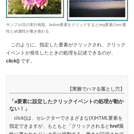
サンプル01の実行画面。button要素をクリックするとimg要素のsrc属
性とalt属性が書き換わる
このように、指定した要素がクリックされ、クリック
イベントが発生したときの処理を記述できるのが、
click()
です。
【実務でハマる落とし穴】
「a要素に設定したクリックイベントの処理が動か
ない！」
click()は、セレクターでさまざまな(X)HTML要素を
指定できますが、もともと「クリックされると
href
属