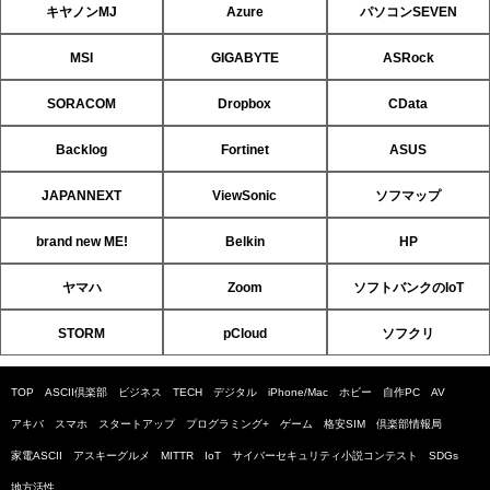
キヤノンMJ
Azure
パソコンSEVEN
MSI
GIGABYTE
ASRock
SORACOM
Dropbox
CData
Backlog
Fortinet
ASUS
JAPANNEXT
ViewSonic
ソフマップ
brand new ME!
Belkin
HP
ヤマハ
Zoom
ソフトバンクのIoT
STORM
pCloud
ソフクリ
TOP
ASCII倶楽部
ビジネス
TECH
デジタル
iPhone/Mac
ホビー
自作PC
AV
アキバ
スマホ
スタートアップ
プログラミング+
ゲーム
格安SIM
倶楽部情報局
家電ASCII
アスキーグルメ
MITTR
IoT
サイバーセキュリティ小説コンテスト
SDGs
地方活性