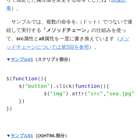
事
）。
サンプルでは、複数の命令を
.
（ドット）でつないで連
続して実行する
「メソッドチェーン」
の仕組みを使っ
て、
src
属性と
alt
属性を一度に書き換えています（
メソ
ッドチェーンについては第5回を参照
）。
▼
サンプル01
（スクリプト部分）
$(
function
(){

    $(
"button"
).click(
function
(){

            $(
"img"
).attr(
"src"
,
"sea.jpg"
)
    })

▼
サンプル01
（(X)HTML部分）