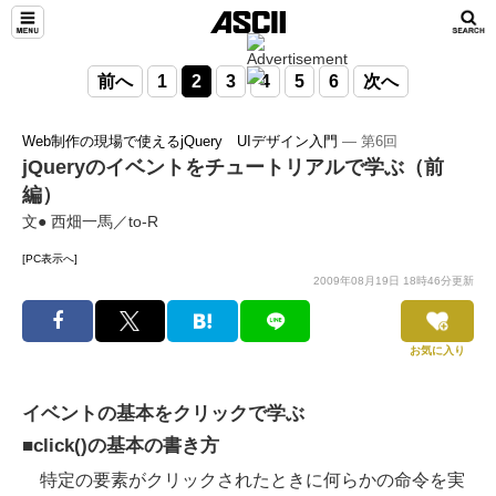
前へ
1
2
3
4
5
6
次へ
Web制作の現場で使えるjQuery UIデザイン入門
― 第6回
jQueryのイベントをチュートリアルで学ぶ（前
編）
文● 西畑一馬／to-R
[PC表示へ]
2009年08月19日 18時46分更新
お気に入り
イベントの基本をクリックで学ぶ
■click()の基本の書き方
特定の要素がクリックされたときに何らかの命令を実