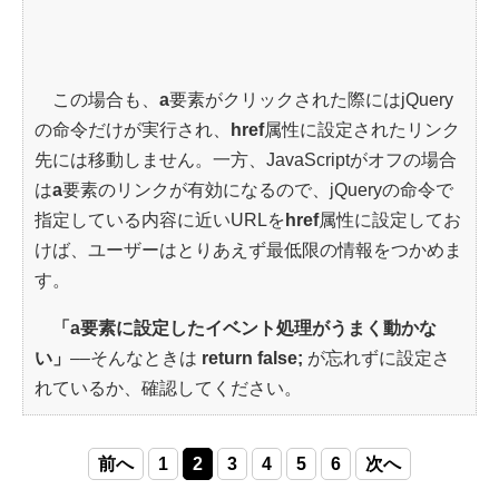
この場合も、
a
要素がクリックされた際にはjQuery
の命令だけが実行され、
href
属性に設定されたリンク
先には移動しません。一方、JavaScriptがオフの場合
は
a
要素のリンクが有効になるので、jQueryの命令で
指定している内容に近いURLを
href
属性に設定してお
けば、ユーザーはとりあえず最低限の情報をつかめま
す。
「a要素に設定したイベント処理がうまく動かな
い」
––そんなときは
return false;
が忘れずに設定さ
れているか、確認してください。
前へ
1
2
3
4
5
6
次へ