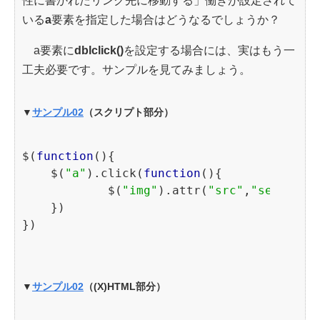
性に書かれたリンク先に移動する」働きが設定されて
いる
a
要素を指定した場合はどうなるでしょうか？
a要素に
dblclick()
を設定する場合には、実はもう一
工夫必要です。サンプルを見てみましょう。
▼
サンプル02
（スクリプト部分）
$(
function
(){

    $(
"a"
).click(
function
(){

            $(
"img"
).attr(
"src"
,
"sea.jpg"
    })

▼
サンプル02
（(X)HTML部分）