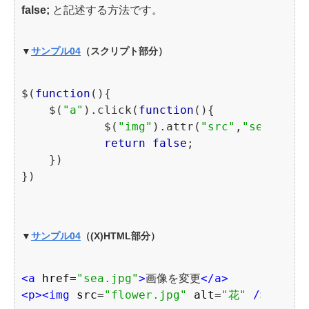
false;
と記述する方法です。
▼
サンプル04
（スクリプト部分）
$(
function
(){

    $(
"a"
).click(
function
(){

            $(
"img"
).attr(
"src"
,
"sea.jpg"
return
false
;

    })

▼
サンプル04
（(X)HTML部分）
<a 
href=
"sea.jpg"
>
画像を変更
</a>
<p>
<img 
src=
"flower.jpg"
alt=
"花"
 />
</p>