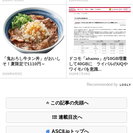
2026年7月30日
2026年8月4日
「鬼おろし牛タン丼」がおいし
ドコモ「ahamo」が10GB増量
そ！夏限定で1110円～
して40GBに ライバルのUQや
ワイモバを意識...
2026年8月5日
2026年7月29日
Recommended by
この記事の先頭へ
連載目次へ
ASCII.jpトップへ