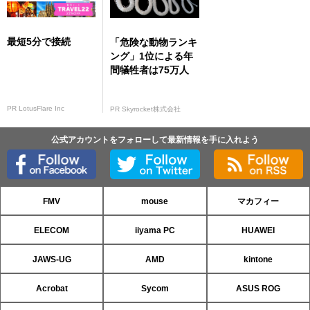
最短5分で接続
「危険な動物ランキ
ング」1位による年
間犠牲者は75万人
PR LotusFlare Inc
PR Skyrocket株式会社
公式アカウントをフォローして最新情報を手に入れよう
FMV
mouse
マカフィー
ELECOM
iiyama PC
HUAWEI
JAWS-UG
AMD
kintone
Acrobat
Sycom
ASUS ROG