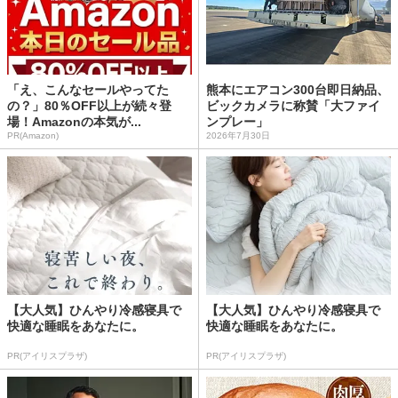
「え、こんなセールやってた
熊本にエアコン300台即日納品、
の？」80％OFF以上が続々登
ビックカメラに称賛「大ファイ
場！Amazonの本気が...
ンプレー」
PR(Amazon)
2026年7月30日
【大人気】ひんやり冷感寝具で
【大人気】ひんやり冷感寝具で
快適な睡眠をあなたに。
快適な睡眠をあなたに。
PR(アイリスプラザ)
PR(アイリスプラザ)