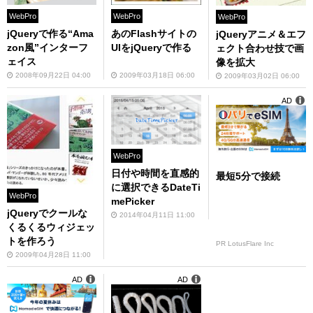
WebPro
WebPro
WebPro
jQueryで作る“Ama
あのFlashサイトの
jQueryアニメ＆エフ
zon風”インターフ
UIをjQueryで作る
ェクト合わせ技で画
ェイス
像を拡大
2008年09月22日 04:00
2009年03月18日 06:00
2009年03月02日 06:00
AD
WebPro
日付や時間を直感的
最短5分で接続
に選択できるDateTi
WebPro
mePicker
jQueryでクールな
2014年04月11日 11:00
くるくるウィジェッ
トを作ろう
PR LotusFlare Inc
2009年04月28日 11:00
AD
AD