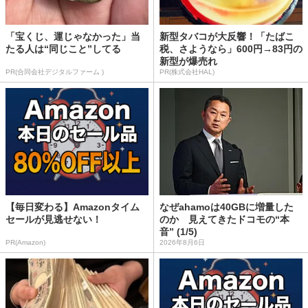
「宝くじ、運じゃなかった」当
新型タバコが大反響！「たばこ
たる人は“同じこと”してる
税、さようなら」600円→83円の
新型が爆売れ
PR(合同会社デジタルファーム )
PR(株式会社HAL)
【毎日変わる】Amazonタイム
なぜahamoは40GBに増量した
セールが見逃せない！
のか 見えてきたドコモの“本
音” (1/5)
PR(Amazon)
2026年8月6日