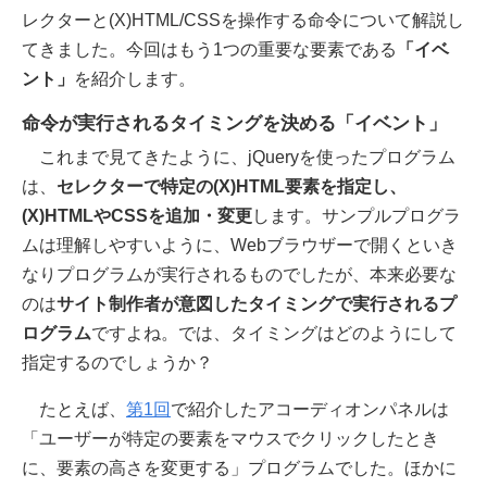
レクターと(X)HTML/CSSを操作する命令について解説し
てきました。今回はもう1つの重要な要素である
「イベ
ント」
を紹介します。
命令が実行されるタイミングを決める「イベント」
これまで見てきたように、jQueryを使ったプログラム
は、
セレクターで特定の(X)HTML要素を指定し、
(X)HTMLやCSSを追加・変更
します。サンプルプログラ
ムは理解しやすいように、Webブラウザーで開くといき
なりプログラムが実行されるものでしたが、本来必要な
のは
サイト制作者が意図したタイミングで実行されるプ
ログラム
ですよね。では、タイミングはどのようにして
指定するのでしょうか？
たとえば、
第1回
で紹介したアコーディオンパネルは
「ユーザーが特定の要素をマウスでクリックしたとき
に、要素の高さを変更する」プログラムでした。ほかに