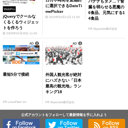
日付や時間を直感的
バナナもダメ…？腎
に選択できるDateTi
臓を弱らせる悪魔の
WebPro
mePicker
6食品、元気にする1
jQueryでクールな
2014年04月11日 11:00
4食品
くるくるウィジェッ
トを作ろう
PR Skyrocket株式会社
2009年04月28日 11:00
AD
AD
最短5分で接続
外国人観光客が絶対
にハズさない「日本
最高の観光地」ラン
キング18
PR LotusFlare Inc
PR Skyrocket株式会社
公式アカウントをフォローして最新情報を手に入れよう