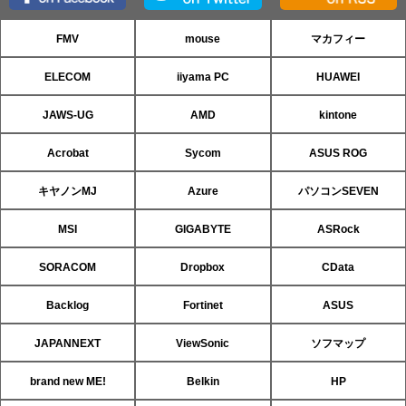
FMV
mouse
マカフィー
ELECOM
iiyama PC
HUAWEI
JAWS-UG
AMD
kintone
Acrobat
Sycom
ASUS ROG
キヤノンMJ
Azure
パソコンSEVEN
MSI
GIGABYTE
ASRock
SORACOM
Dropbox
CData
Backlog
Fortinet
ASUS
JAPANNEXT
ViewSonic
ソフマップ
brand new ME!
Belkin
HP