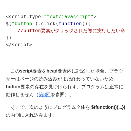
<script type=
"text/javascript"
>

$(
"button"
).click(
function
(){

//button要素がクリックされた際に実行したい命令
})

この
script
要素を
head
要素内に記述した場合、ブラウ
ザーはページの読み込みがまだ終わっていないため
button
要素の存在を見つけられず、プログラムは正常に
動作しません（
第3回
を参照）。
そこで、次のようにプログラム全体を
$(function(){...})
の内側に入れ込みます。