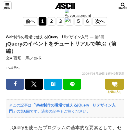
前へ
1
2
3
4
5
6
次へ
Web制作の現場で使えるjQuery UIデザイン入門
― 第6回
jQueryのイベントをチュートリアルで学ぶ（前
編）
文● 西畑一馬／to-R
[PC表示へ]
2009年08月19日 18時46分更新
お気に入り
※この記事は
「Web制作の現場で使えるjQuery UIデザイン入
門」
の第6回です。過去の記事もご覧ください。
jQueryを使ったプログラムの基本的な要素として、セ