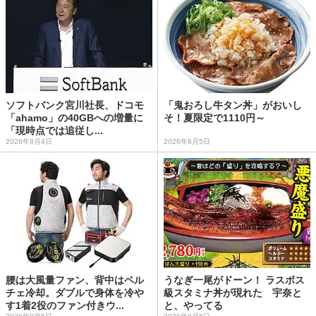
ソフトバンク宮川社長、ドコモ
「鬼おろし牛タン丼」がおいし
「ahamo」の40GBへの増量に
そ！夏限定で1110円～
「現時点では追従し...
2026年8月4日
2026年8月5日
腰は大風量ファン、背中はペル
うなぎ一尾がドーン！ ラスボス
チェ冷却。ダブルで身体を冷や
級スタミナ丼が現れた 宇奈と
す1着2役のファン付きウ...
と、やってる