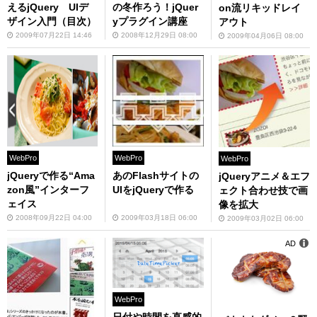
えるjQuery UIデ
の冬作ろう！jQuer
on流リキッドレイ
ザイン入門（目次）
yプラグイン講座
アウト
2009年07月22日 14:46
2008年12月29日 08:00
2009年04月06日 08:00
WebPro
WebPro
WebPro
jQueryで作る“Ama
あのFlashサイトの
jQueryアニメ＆エフ
zon風”インターフ
UIをjQueryで作る
ェクト合わせ技で画
ェイス
像を拡大
2008年09月22日 04:00
2009年03月18日 06:00
2009年03月02日 06:00
AD
WebPro