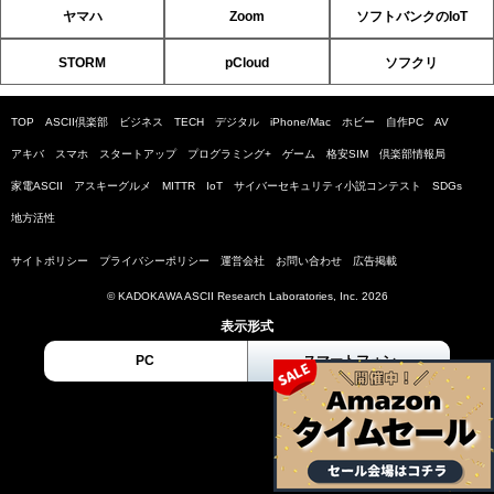
ヤマハ
Zoom
ソフトバンクのIoT
STORM
pCloud
ソフクリ
TOP
ASCII倶楽部
ビジネス
TECH
デジタル
iPhone/Mac
ホビー
自作PC
AV
アキバ
スマホ
スタートアップ
プログラミング+
ゲーム
格安SIM
倶楽部情報局
家電ASCII
アスキーグルメ
MITTR
IoT
サイバーセキュリティ小説コンテスト
SDGs
地方活性
サイトポリシー
プライバシーポリシー
運営会社
お問い合わせ
広告掲載
© KADOKAWA ASCII Research Laboratories, Inc. 2026
表示形式
PC
スマートフォン