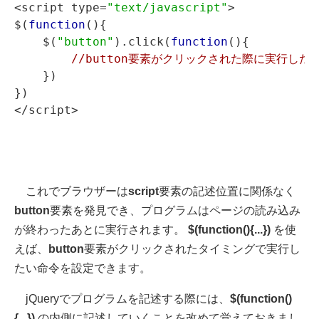
<script type=
"text/javascript"
>

$(
function
(){

    $(
"button"
).click(
function
(){

//button要素がクリックされた際に実行した
    })

})

これでブラウザーは
script
要素の記述位置に関係なく
button
要素を発見でき、プログラムはページの読み込み
が終わったあとに実行されます。
$(function(){...})
を使
えば、
button
要素がクリックされたタイミングで実行し
たい命令を設定できます。
jQueryでプログラムを記述する際には、
$(function()
{...})
の内側に記述していくことを改めて覚えておきまし