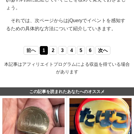
ょう。
それでは、次ページからはjQueryでイベントを感知す
るための具体的な方法について紹介していきます。
前へ
1
2
3
4
5
6
次へ
本記事はアフィリエイトプログラムによる収益を得ている場合
があります
この記事を読まれたあなたへのオススメ