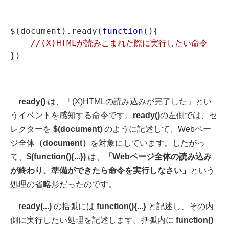
$(document).ready(
function
(){

//(X)HTMLが読みこまれた際に実行したい命令
ready()
は、「(X)HTMLの読み込みが完了した」とい
うイベントを感知する命令です。
ready()
の左側では、セ
レクターを
$(document)
のように記述して、Webペー
ジ全体
（document）
を対象にしています。したがっ
て、
$(function(){...})
は、
「Webページ全体の読み込み
が終わり、準備ができたら命令を実行しなさい」
という
処理の省略形だったのです。
ready(...)
の括弧には
function(){...}
と記述し、その内
側に実行したい処理を記述します。括弧内に
function()