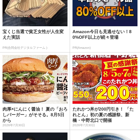
宝くじ当選で貧乏女性が人生変
Amazon今日も見逃せない！8
えた実話
0%OFF以上が続々登場
PR(合同会社デジタルファーム )
PR(Amazon)
肉厚×にんにく醤油！ 夏の「おろ
たれかつ丼が200円引き！ 「た
しバーガー」がそそる。8月5日
れとん」初の夏の感謝祭、新
から
橋・中野北口で開催
2026年7月30日
2026年7月30日