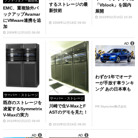
ソフトウェア・仮想化
するストレージの最
「Vblock」を国内
EMC、重複除外バ
新技術
展開
ックアップAvamar
2010年02月10日 10:30
にVMware連携を追
2009年12月18日 09:00
加
2009年12月10日 06:00
AD
わずか1年でオーナ
ーが手放す車ランキ
ング あの日本車も
サーバー・ストレージ
サーバー・ストレージ
既存のストレージを
川崎で生V-MaxとF
PR Skyrocket株式会社
凌駕するSymmetrix
ASTのデモを見た！
V-Maxの実力
2010年02月22日 09:00
2010年02月24日 09:00
AD
AD