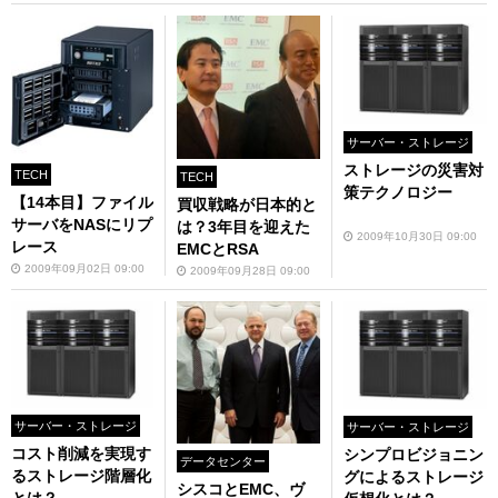
サーバー・ストレージ
ストレージの災害対
TECH
TECH
策テクノロジー
【14本目】ファイル
買収戦略が日本的と
サーバをNASにリプ
は？3年目を迎えた
2009年10月30日 09:00
レース
EMCとRSA
2009年09月02日 09:00
2009年09月28日 09:00
サーバー・ストレージ
サーバー・ストレージ
コスト削減を実現す
シンプロビジョニン
データセンター
るストレージ階層化
グによるストレージ
シスコとEMC、ヴ