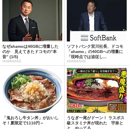
なぜahamoは40GBに増量した
ソフトバンク宮川社長、ドコモ
のか 見えてきたドコモの“本
「ahamo」の40GBへの増量に
音” (1/5)
「現時点では追従し...
2026年8月6日
2026年8月4日
「鬼おろし牛タン丼」がおいし
うなぎ一尾がドーン！ ラスボス
そ！夏限定で1110円～
級スタミナ丼が現れた 宇奈と
と、やってる