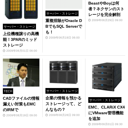
BeastやBoyは何
者？ネクサンのスト
サーバー・ストレージ
レージを完全解剖
重複排除がOracle D
2009年06月29日 09:00
BでもSQL Serverで
サーバー・ストレージ
も！
上位機種譲りの高機
2009年06月19日 06:00
能！3PARのミッド
ストレージ
2009年06月01日 06:00
サーバー・ストレージ
TECH
企業の情報を預かる
CADファイルの情報
サーバー・ストレージ
ストレージって、ど
漏えい対策もEMC
EMC、CLARiX CX4
んなもの？
のIRMで
にVMware管理機能
2009年08月28日 09:00
2009年08月19日 09:00
を追加
2009年09月01日 09:30