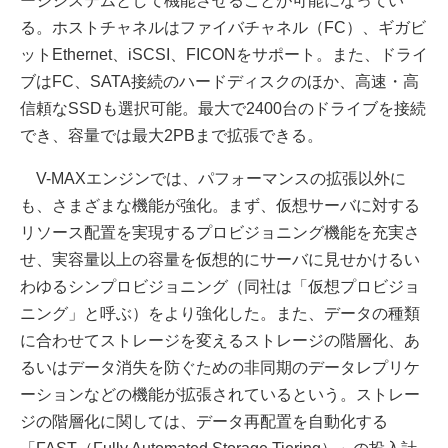
ージシステムとして機能させることが可能になってい
る。ホストチャネルはファイバチャネル（FC）、ギガビ
ットEthernet、iSCSI、FICONをサポート。また、ドライ
ブはFC、SATA接続のハードディスクのほか、高速・高
信頼なSSDも選択可能。最大で2400台のドライブを接続
でき、容量では最大2PBまで拡張できる。
V-MAXエンジンでは、パフォーマンスの拡張以外に
も、さまざまな機能が強化。まず、仮想サーバに対する
リソース配置を実現するプロビジョニング機能を充実さ
せ、実容量以上の容量を仮想的にサーバに見せかけるい
わゆるシンプロビジョニング（同社は「仮想プロビジョ
ニング」と呼ぶ）をより強化した。また、データの種類
に合わせてストレージを変えるストレージの階層化、あ
るいはデータ消失を防ぐための非同期のデータレプリケ
ーションなどの機能が拡張されているという。ストレー
ジの階層化に関しては、データ再配置を自動化する