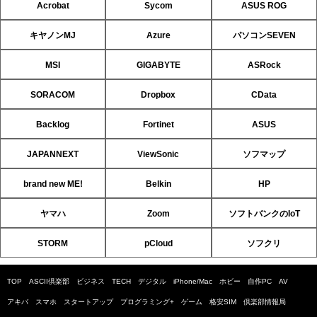
Acrobat
Sycom
ASUS ROG
キヤノンMJ
Azure
パソコンSEVEN
MSI
GIGABYTE
ASRock
SORACOM
Dropbox
CData
Backlog
Fortinet
ASUS
JAPANNEXT
ViewSonic
ソフマップ
brand new ME!
Belkin
HP
ヤマハ
Zoom
ソフトバンクのIoT
STORM
pCloud
ソフクリ
TOP
ASCII倶楽部
ビジネス
TECH
デジタル
iPhone/Mac
ホビー
自作PC
AV
アキバ
スマホ
スタートアップ
プログラミング+
ゲーム
格安SIM
倶楽部情報局