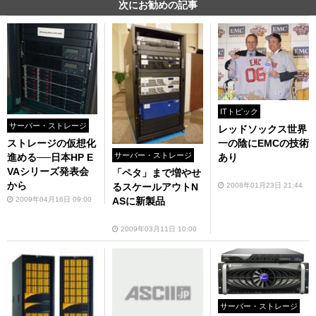
次にお勧めの記事
ITトピック
サーバー・ストレージ
レッドソックス世界
ストレージの仮想化
一の陰にEMCの技術
サーバー・ストレージ
進める──日本HP E
あり
VAシリーズ発表会
「ペタ」まで増やせ
から
るスケールアウトN
2008年01月23日 21:44
2009年04月16日 09:00
ASに新製品
2009年03月11日 10:00
サーバー・ストレージ