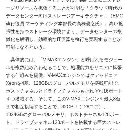
Virtual Matrixアーキテクチャは、動的に柔軟にストレ
ージリソースを拡張することが可能な「クラウド時代の
データセンター向けストレージアーキテクチャ」（EMC
執行役員 マーケティング本部長の高橋俊之氏）。高い拡
張性を持つストレージ環境により、データセンターの複
雑化を解消し、効率的なIT予算を執行を実現することが
可能になるという。
具体的には、「V-MAXエンジン」と呼ばれるモジュー
ルを複数組み合わせることで、処理能力をリニアに拡張
する仕組みを提供。V-MAXエンジンではクアッドコア
Xeonを4基、128GBのグローバルメモリを搭載可能で、
ホストチャネルとドライブチャネルもそれぞれ16ポート
ずつ搭載する。そして、このV-MAXエンジンを最大8台
まで相互接続することで、32CPU（128コア）、
1024GBのグローバルメモリ、ホストチャネル128ポー
ト、ドライブチャネル128ポートを搭載する巨大ストレ