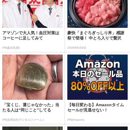
アマゾンで大人気！血圧対策は
豪快「まぐろぎっしり丼」感謝
コーヒーに足してみて
祭で登場！ 中とろ入りで贅沢
PR(森永乳業)
2026年8月8日
「宝くじ、運じゃなかった」当
【毎日変わる】Amazonタイム
たる人は“同じこと”してる
セールが見逃せない！
PR(合同会社デジタルファーム )
PR(Amazon)