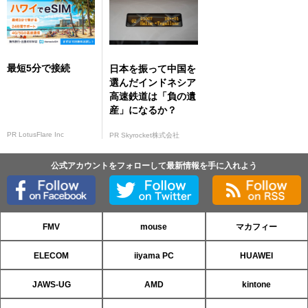
最短5分で接続
日本を振って中国を
選んだインドネシア
高速鉄道は「負の遺
産」になるか？
PR LotusFlare Inc
PR Skyrocket株式会社
公式アカウントをフォローして最新情報を手に入れよう
FMV
mouse
マカフィー
ELECOM
iiyama PC
HUAWEI
JAWS-UG
AMD
kintone