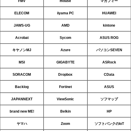
FMV
mouse
マカフィー
ELECOM
iiyama PC
HUAWEI
JAWS-UG
AMD
kintone
Acrobat
Sycom
ASUS ROG
キヤノンMJ
Azure
パソコンSEVEN
MSI
GIGABYTE
ASRock
SORACOM
Dropbox
CData
Backlog
Fortinet
ASUS
JAPANNEXT
ViewSonic
ソフマップ
brand new ME!
Belkin
HP
ヤマハ
Zoom
ソフトバンクのIoT