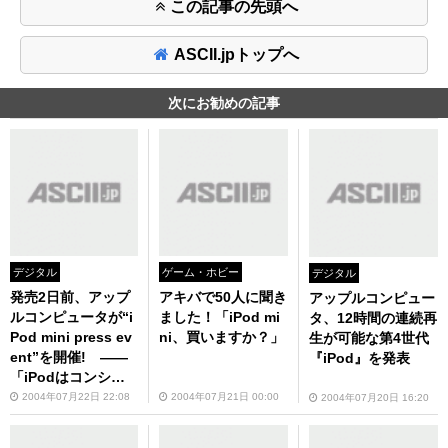
この記事の先頭へ
ASCII.jpトップへ
次にお勧めの記事
デジタル
ゲーム・ホビー
デジタル
発売2日前、アップ
アキバで50人に聞き
アップルコンピュー
ルコンピュータが“i
ました！「iPod mi
タ、12時間の連続再
Pod mini press ev
ni、買いますか？」
生が可能な第4世代
ent”を開催! ――
『iPod』を発表
「iPodはコンシュ
ーマーカルチャーを
2004年07月22日 22:08
2004年07月21日 00:00
2004年07月20日 16:20
形成した」