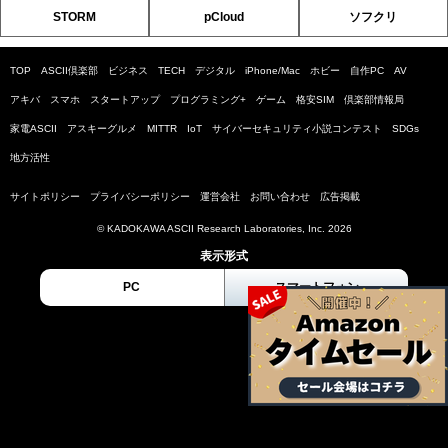
STORM
pCloud
ソフクリ
TOP
ASCII倶楽部
ビジネス
TECH
デジタル
iPhone/Mac
ホビー
自作PC
AV
アキバ
スマホ
スタートアップ
プログラミング+
ゲーム
格安SIM
倶楽部情報局
家電ASCII
アスキーグルメ
MITTR
IoT
サイバーセキュリティ小説コンテスト
SDGs
地方活性
サイトポリシー
プライバシーポリシー
運営会社
お問い合わせ
広告掲載
© KADOKAWA ASCII Research Laboratories, Inc. 2026
表示形式
PC
スマートフォン