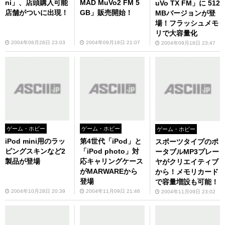
ni」、店頭購入可能
MAD MuVo2 FM 5
uVo TX FM」に 512
店舗がついに出現！
GB」販売開始！
MBバージョンが登
場！フラッシュメモ
リで大容量化
2004年08月28日 23:03
2004年09月18日 21:07
2004年09月18日 23:47
ゲーム・ホビー
ゲーム・ホビー
ゲーム・ホビー
iPod mini用のラッ
第4世代「iPod」と
スポーツタイプのポ
ピングスキンなど2
「iPod photo」対
ータブルMP3プレー
製品が登場
応キャリングケース
ヤがクリエイティブ
がMARWAREから
から！メモリカード
登場
で容量増設も可能！
2004年10月28日 20:39
2004年11月09日 21:46
2004年11月09日 23:02