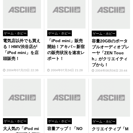
ゲーム・ホビー
ゲーム・ホビー
ゲーム・ホビー
電気店以外でも買え
「iPod mini」販売
容量20GBのポータ
る！HMV渋谷店が
開始！アキバ～新宿
ブルオーディオプレ
「iPod mini」を店
の販売状況を速攻レ
ーヤ「ZEN Touc
頭販売！
ポート！
h」がクリエイティ
ブから！
2004年07月23日 22:36
2004年07月24日 21:28
2004年08月04日 20:44
ゲーム・ホビー
ゲーム・ホビー
ゲーム・ホビー
大人気の「iPod mi
容量アップ！「NO
クリエイティブ「M