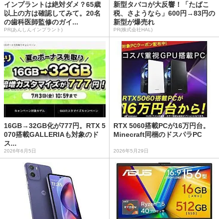
インプラントは絶対ダメ？65歳
新型タバコが大反響！「たばこ
以上の方は確認してみて。20名
税、さようなら」600円→83円の
の歯科医師監修のガイ...
新型が爆売れ
PR(あんしんインプラント)
PR(株式会社HAL)
16GB→32GB化が777円。RTX 5
RTX 5060搭載PCが16万円台。
070搭載GALLERIAも対象のド
Minecraft同梱のドスパラPC
ス...
2026年6月5日
2026年5月29日