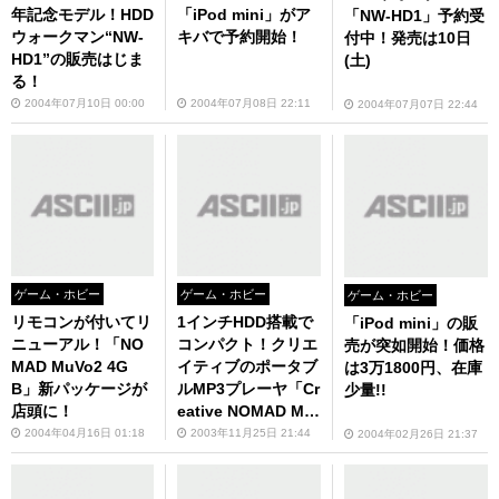
年記念モデル！HDD
「iPod mini」がア
「NW-HD1」予約受
ウォークマン“NW-
キバで予約開始！
付中！発売は10日
HD1”の販売はじま
(土)
る！
2004年07月10日 00:00
2004年07月08日 22:11
2004年07月07日 22:44
ゲーム・ホビー
ゲーム・ホビー
ゲーム・ホビー
リモコンが付いてリ
1インチHDD搭載で
「iPod mini」の販
ニューアル！「NO
コンパクト！クリエ
売が突如開始！価格
MAD MuVo2 4G
イティブのポータブ
は3万1800円、在庫
B」新パッケージが
ルMP3プレーヤ「Cr
少量!!
店頭に！
eative NOMAD Mu
Vo2」が発売
2004年04月16日 01:18
2003年11月25日 21:44
2004年02月26日 21:37