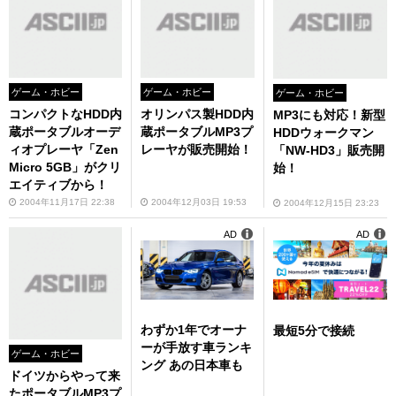
ゲーム・ホビー
ゲーム・ホビー
ゲーム・ホビー
コンパクトなHDD内
オリンパス製HDD内
MP3にも対応！新型
蔵ポータブルオーデ
蔵ポータブルMP3プ
HDDウォークマン
ィオプレーヤ「Zen
レーヤが販売開始！
「NW-HD3」販売開
Micro 5GB」がクリ
始！
エイティブから！
2004年11月17日 22:38
2004年12月03日 19:53
2004年12月15日 23:23
AD
AD
わずか1年でオーナ
最短5分で接続
ーが手放す車ランキ
ゲーム・ホビー
ング あの日本車も
ドイツからやって来
たポータブルMP3プ