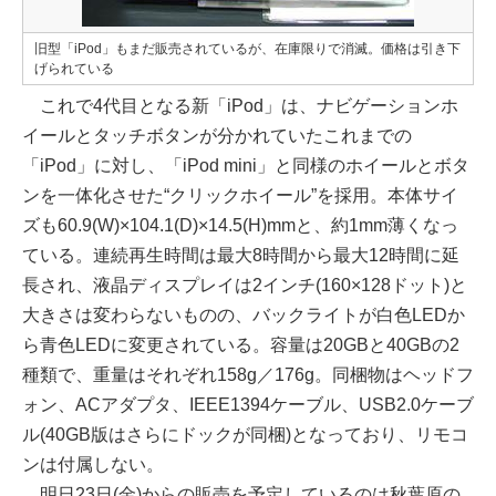
旧型「iPod」もまだ販売されているが、在庫限りで消滅。価格は引き下
げられている
これで4代目となる新「iPod」は、ナビゲーションホ
イールとタッチボタンが分かれていたこれまでの
「iPod」に対し、「iPod mini」と同様のホイールとボタ
ンを一体化させた“クリックホイール”を採用。本体サイ
ズも60.9(W)×104.1(D)×14.5(H)mmと、約1mm薄くなっ
ている。連続再生時間は最大8時間から最大12時間に延
長され、液晶ディスプレイは2インチ(160×128ドット)と
大きさは変わらないものの、バックライトが白色LEDか
ら青色LEDに変更されている。容量は20GBと40GBの2
種類で、重量はそれぞれ158g／176g。同梱物はヘッドフ
ォン、ACアダプタ、IEEE1394ケーブル、USB2.0ケーブ
ル(40GB版はさらにドックが同梱)となっており、リモコ
ンは付属しない。
明日23日(金)からの販売を予定しているのは秋葉原の