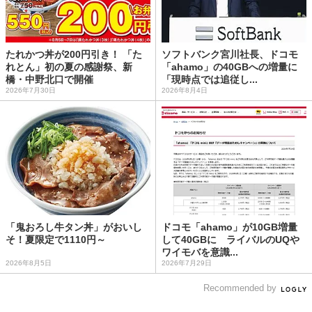
たれかつ丼が200円引き！ 「た
ソフトバンク宮川社長、ドコモ
れとん」初の夏の感謝祭、新
「ahamo」の40GBへの増量に
橋・中野北口で開催
「現時点では追従し...
2026年7月30日
2026年8月4日
「鬼おろし牛タン丼」がおいし
ドコモ「ahamo」が10GB増量
そ！夏限定で1110円～
して40GBに ライバルのUQや
ワイモバを意識...
2026年8月5日
2026年7月29日
Recommended by