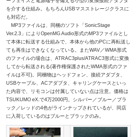
ーフェイスと電源端子を備える小型の変換接続アダプタ
を介する仕組み。もちろんUSBマスストレージクラスに
も対応だ。
MP3ファイルは、同梱のソフト「SonicStage
Ver.2.3」によりOpenMG Audio形式のMP3ファイルとし
て本体に転送する仕組みで、本体から他のPCに再転送し
ても再生はできなくなっている。またWAV／WMA形式
のファイルの場合は、ATRAC3plus/ATRAC3形式に変換
してから転送される(著作権保護されたWMA形式のファ
イルは不可)。同梱物はヘッドフォン、接続アダプタ、
USBケーブル、ACアダプタ、キャリングケースといっ
た内容で、リモコンは付属していない点は注意。価格は
TSUKUMO eX.で4万2000円。シルバー／ブルー／ブラ
ック／レッドの4色がラインナップされているが、同店
に入荷しているのはブルーとブラックのみ。