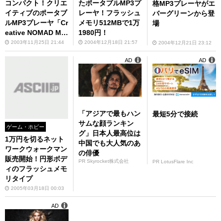
コンパクト！クリエ
たポータブルMP3プ
格MP3プレーヤがエ
イティブのポータブ
レーヤ！フラッシュ
バーグリーンから登
ルMP3プレーヤ「Cr
メモリ512MBで1万
場
eative NOMAD Mu
1980円！
Vo2」が発売
2003年11月25日 21:44
2004年12月18日 21:57
2004年12月21日 23:12
AD
AD
「アジアで最もハン
最短5分で接続
サムな顔ランキン
ゲーム・ホビー
グ」日本人最高位は
1万円を切るネット
中国でも大人気のあ
ワークウォークマン
の俳優
販売開始！円形ボデ
PR Skyrocket株式会社
PR LotusFlare Inc
ィのフラッシュメモ
リタイプ
2005年03月18日 00:03
AD