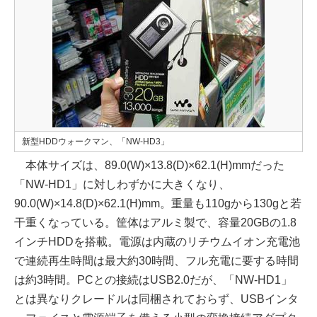
新型HDDウォークマン、「NW-HD3」
本体サイズは、89.0(W)×13.8(D)×62.1(H)mmだった
「NW-HD1」に対しわずかに大きくなり、
90.0(W)×14.8(D)×62.1(H)mm。重量も110gから130gと若
干重くなっている。筐体はアルミ製で、容量20GBの1.8
インチHDDを搭載。電源は内蔵のリチウムイオン充電池
で連続再生時間は最大約30時間、フル充電に要する時間
は約3時間。PCとの接続はUSB2.0だが、「NW-HD1」
とは異なりクレードルは同梱されておらず、USBインタ