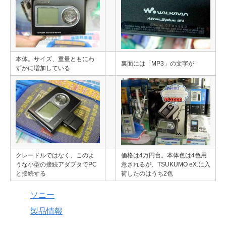
本体。サイズ、重量ともにわ
裏面には「MP3」の文字が
ずかに増加している
クレードルではなく、このよ
価格は4万円台。本体色は4色用
うな小型の接続アダプタでPC
意されるが、TSUKUMO eX.に入
と接続する
荷したのはうち2色
ソニー
製品情報