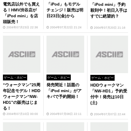
電気店以外でも買え
「iPod」もモデル
「iPod mini」予約
る！HMV渋谷店が
チェンジ！販売は明
殺到中！初日入手は
「iPod mini」を店
日23日(金)から
すでに絶望的？
頭販売！
2004年07月23日 22:36
2004年07月22日 21:24
2004年07月20日 21:16
ゲーム・ホビー
ゲーム・ホビー
ゲーム・ホビー
“ウォークマン”25周
発売間近！話題の
HDDウォークマン
年記念モデル！HDD
「iPod mini」がア
「NW-HD1」予約受
ウォークマン“NW-
キバで予約開始！
付中！発売は10日
HD1”の販売はじま
(土)
る！
2004年07月10日 00:00
2004年07月08日 22:11
2004年07月07日 22:44