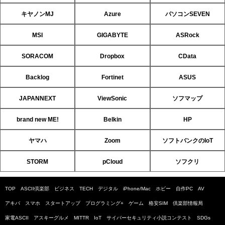
キヤノンMJ
Azure
パソコンSEVEN
MSI
GIGABYTE
ASRock
SORACOM
Dropbox
CData
Backlog
Fortinet
ASUS
JAPANNEXT
ViewSonic
ソフマップ
brand new ME!
Belkin
HP
ヤマハ
Zoom
ソフトバンクのIoT
STORM
pCloud
ソフクリ
TOP
ASCII倶楽部
ビジネス
TECH
デジタル
iPhone/Mac
ホビー
自作PC
AV
アキバ
スマホ
スタートアップ
プログラミング+
ゲーム
格安SIM
倶楽部情報局
家電ASCII
アスキーグルメ
MITTR
IoT
サイバーセキュリティ小説コンテスト
SDGs