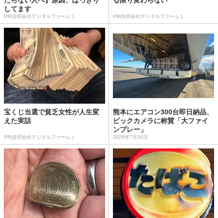
たらない人へ】原因、はっきり
る限り変わらない
してます
PR(合同会社デジタルファーム )
PR(合同会社デジタルファーム )
宝くじ当選で貧乏女性が人生変
熊本にエアコン300台即日納品、
えた実話
ビックカメラに称賛「大ファイ
ンプレー」
PR(合同会社デジタルファーム )
2026年7月30日