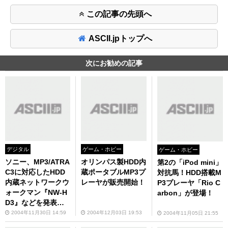
この記事の先頭へ
ASCII.jpトップへ
次にお勧めの記事
デジタル
ゲーム・ホビー
ゲーム・ホビー
ソニー、MP3/ATRA
オリンパス製HDD内
第2の「iPod mini」
C3に対応したHDD
蔵ポータブルMP3プ
対抗馬！HDD搭載M
内蔵ネットワークウ
レーヤが販売開始！
P3プレーヤ「Rio C
ォークマン『NW-H
arbon」が登場！
D3』などを発表―
―従来機向けMP3対
2004年11月30日 14:59
2004年12月03日 19:53
2004年11月05日 21:55
応プログラムも用意