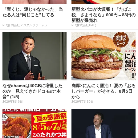
「宝くじ、運じゃなかった」当
新型タバコが大反響！「たばこ
たる人は“同じこと”してる
税、さようなら」600円→83円の
新型が爆売れ
PR(合同会社デジタルファーム )
PR(株式会社HAL)
なぜahamoは40GBに増量した
肉厚×にんにく醤油！ 夏の「おろ
のか 見えてきたドコモの“本
しバーガー」がそそる。8月5日
音” (1/5)
から
2026年8月6日
2026年7月30日