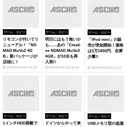
ゲーム・ホビー
ゲーム・ホビー
ゲーム・ホビー
リモコンが付いてリ
明日にはもう無いか
「iPod mini」の販
ニューアル！「NO
も……あの「Creati
売が突如開始！価格
MAD MuVo2 4G
ve NOMAD MuVo2
は3万1800円、在庫
B」新パッケージが
4GB」が10台も再
少量!!
店頭に！
入荷!!
2004年04月16日 01:18
2004年03月13日 22:20
2004年02月26日 21:37
ゲーム・ホビー
ゲーム・ホビー
ゲーム・ホビー
1インチHDD搭載で
ドイツからやって来
USBメモリ型の低価