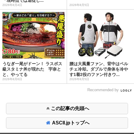
「現時点では追従し...
2026年8月4日
2026年8月5日
うなぎ一尾がドーン！ ラスボス
腰は大風量ファン、背中はペル
級スタミナ丼が現れた 宇奈と
チェ冷却。ダブルで身体を冷や
と、やってる
す1着2役のファン付きウ...
2026年8月6日
2026年8月5日
Recommended by
この記事の先頭へ
ASCII.jpトップへ