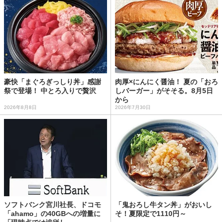
豪快「まぐろぎっしり丼」感謝
肉厚×にんにく醤油！ 夏の「おろ
祭で登場！ 中とろ入りで贅沢
しバーガー」がそそる。8月5日
から
2026年8月8日
2026年7月30日
ソフトバンク宮川社長、ドコモ
「鬼おろし牛タン丼」がおいし
「ahamo」の40GBへの増量に
そ！夏限定で1110円～