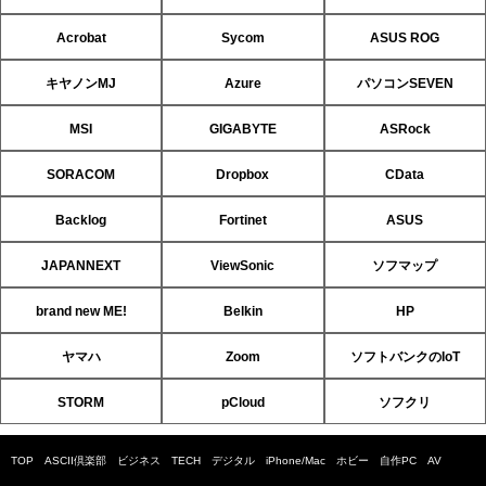
Acrobat
Sycom
ASUS ROG
キヤノンMJ
Azure
パソコンSEVEN
MSI
GIGABYTE
ASRock
SORACOM
Dropbox
CData
Backlog
Fortinet
ASUS
JAPANNEXT
ViewSonic
ソフマップ
brand new ME!
Belkin
HP
ヤマハ
Zoom
ソフトバンクのIoT
STORM
pCloud
ソフクリ
TOP
ASCII倶楽部
ビジネス
TECH
デジタル
iPhone/Mac
ホビー
自作PC
AV