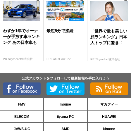
わずか1年でオーナ
最短5分で接続
「世界で最も美しい
ーが手放す車ランキ
顔ランキング」日本
ング あの日本車も
人トップに驚き！
PR Skyrocket株式会社
PR LotusFlare Inc
PR Skyrocket株式会社
公式アカウントをフォローして最新情報を手に入れよう
FMV
mouse
マカフィー
ELECOM
iiyama PC
HUAWEI
JAWS-UG
AMD
kintone