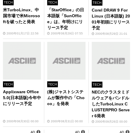
TECH
TECH
TECH
米TurboLinux、中
「StarOffice」の日
Corel DRAW 9 For
国市場で米Microso
本語版「SunOffic
Linux (日本語版) 20
ftを破ったと発表
e」は、年明けにリ
01年初頭にリリース
リース予定
予定
2000年01月17日 22:56
2000年08月29日 07:55
2000年08月29日 21:01
TECH
TECH
TECH
Applixware Office
(株)ジャストシステ
NECのクラスタミド
5.0(日本語版)今年中
ムが製作中の「Cho
ルウェアをバンドル
にリリース予定
co」を発表
したTurboLinux C
LUSTERPRO Serve
r 6発表
2000年08月30日 00:00
2000年08月31日 00:00
2000年09月26日 00:00
AD
AD
AD