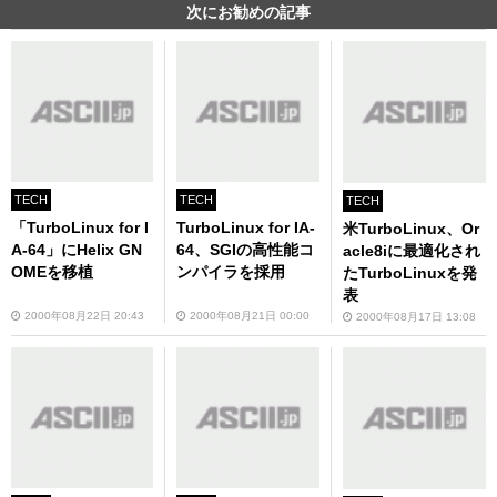
次にお勧めの記事
TECH
TECH
TECH
「TurboLinux for I
TurboLinux for IA-
米TurboLinux、Or
A-64」にHelix GN
64、SGIの高性能コ
acle8iに最適化され
OMEを移植
ンパイラを採用
たTurboLinuxを発
表
2000年08月22日 20:43
2000年08月21日 00:00
2000年08月17日 13:08