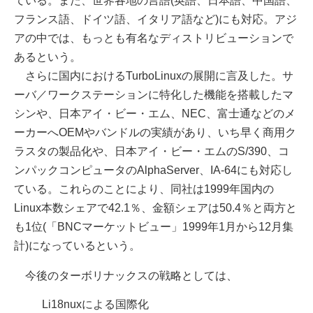
ている。また、世界各地の言語(英語、日本語、中国語、
フランス語、ドイツ語、イタリア語など)にも対応。アジ
アの中では、もっとも有名なディストリビューションで
あるという。
さらに国内におけるTurboLinuxの展開に言及した。サ
ーバ／ワークステーションに特化した機能を搭載したマ
シンや、日本アイ・ビー・エム、NEC、富士通などのメ
ーカーへOEMやバンドルの実績があり、いち早く商用ク
ラスタの製品化や、日本アイ・ビー・エムのS/390、コ
ンパックコンピュータのAlphaServer、IA-64にも対応し
ている。これらのことにより、同社は1999年国内の
Linux本数シェアで42.1％、金額シェアは50.4％と両方と
も1位(「BNCマーケットビュー」1999年1月から12月集
計)になっているという。
今後のターボリナックスの戦略としては、
Li18nuxによる国際化