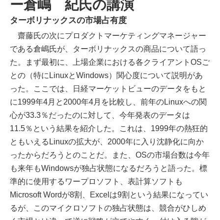
ー倉嶋 紀氏の講演
ターボリナックスの市場占有度
齋藤氏の次にプロダクトマーケティングマネージャー
である倉嶋氏が、ターボリナックスの商品について語っ
た。まず最初に、上場企業における各クライアントOSご
との（特にLinuxとWindows）関心度について説明があ
った。ここでは、日経マーケットビューのデータをもと
に1999年4月と2000年4月を比較し、前年のLinuxへの関
心が33.3％だったのに対して、今年発表のデータは
11.5％という結果を紹介した。これは、1999年の熱狂的
ともいえるLinuxの拡大が、2000年に入り沈静化に向か
ったからだろうとのことだ。また、OSの市場台数は今年
も来年もWindowsが独占状態になるだろうと語った。標
準的に使用するワープロソフト、表計算ソフトも
Microsoft Wordが8割、Excelは9割という結果になってい
るが、このマイクロソフトの独占状態は、競合がひしめ