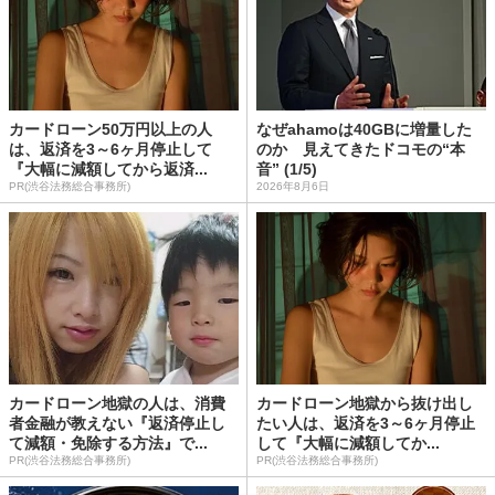
カードローン50万円以上の人
なぜahamoは40GBに増量した
は、返済を3～6ヶ月停止して
のか 見えてきたドコモの“本
『大幅に減額してから返済...
音” (1/5)
PR(渋谷法務総合事務所)
2026年8月6日
カードローン地獄の人は、消費
カードローン地獄から抜け出し
者金融が教えない『返済停止し
たい人は、返済を3～6ヶ月停止
て減額・免除する方法』で...
して『大幅に減額してか...
PR(渋谷法務総合事務所)
PR(渋谷法務総合事務所)