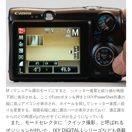
M（マニュアル露出モードにすると、シャッター速度と絞り値が画面
下部に表示される。ここでFuncボタンを押すとIXY/PowerShot共通の
縦に並ぶアイコンが表示され、ホイールを回してシャッター速度／絞
りを変更する。画面右端に縦に露出バーが表示されており、適正露出
からのどの程度±なのかがすぐに分かるようになっている
また、モードセレクタに「クイック撮影」と呼ばれる
ポジションが付いた。IXY DIGITAL Lシリーズなども搭載