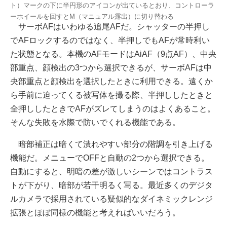
ト）マークの下に半円形のアイコンが出ているとおり、コントローラ
ーホイールを回すとM（マニュアル露出）に切り替わる
サーボAFはいわゆる追尾AFだ。シャッターの半押し
でAFロックするのではなく、半押しでもAFが常時利い
た状態となる。本機のAFモードはAiAF（9点AF）、中央
部重点、顔検出の3つから選択できるが、サーボAFは中
央部重点と顔検出を選択したときに利用できる。遠くか
ら手前に迫ってくる被写体を撮る際、半押ししたときと
全押ししたときでAFがズレてしまうのはよくあること。
そんな失敗を水際で防いでくれる機能である。
暗部補正は暗くて潰れやすい部分の階調を引き上げる
機能だ。メニューでOFFと自動の2つから選択できる。
自動にすると、明暗の差が激しいシーンではコントラス
トが下がり、暗部が若干明るく写る。最近多くのデジタ
ルカメラで採用されている疑似的なダイネミックレンジ
拡張とほぼ同様の機能と考えればいいだろう。