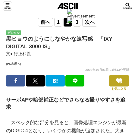
前へ
1
2
3
次へ
デジタル
黒ヒョウのようにしなやかな速写感 「IXY
DIGITAL 3000 IS」
文● 行正和義
[PC表示へ]
2008年10月01日 04時43分更新
お気に入り
サーボAFや暗部補正などでさらなる撮りやすさを追
求
スペック的な部分を見ると、画像処理エンジンが最新
のDIGIC 4となり、いくつかの機能が追加された。大き