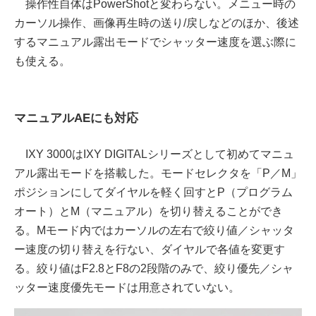
操作性自体はPowerShotと変わらない。メニュー時の
カーソル操作、画像再生時の送り/戻しなどのほか、後述
するマニュアル露出モードでシャッター速度を選ぶ際に
も使える。
マニュアルAEにも対応
IXY 3000はIXY DIGITALシリーズとして初めてマニュ
アル露出モードを搭載した。モードセレクタを「P／M」
ポジションにしてダイヤルを軽く回すとP（プログラム
オート）とM（マニュアル）を切り替えることができ
る。Mモード内ではカーソルの左右で絞り値／シャッタ
ー速度の切り替えを行ない、ダイヤルで各値を変更す
る。絞り値はF2.8とF8の2段階のみで、絞り優先／シャ
ッター速度優先モードは用意されていない。