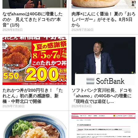
なぜahamoは40GBに増量した
肉厚×にんにく醤油！ 夏の「おろ
のか 見えてきたドコモの“本
しバーガー」がそそる。8月5日
音” (1/5)
から
2026年8月6日
2026年7月30日
たれかつ丼が200円引き！ 「た
ソフトバンク宮川社長、ドコモ
れとん」初の夏の感謝祭、新
「ahamo」の40GBへの増量に
橋・中野北口で開催
「現時点では追従し...
2026年7月30日
2026年8月4日