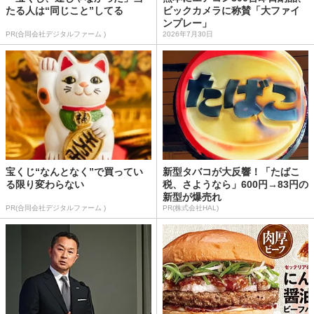
たる人は“同じこと”してる
ビックカメラに称賛「大ファイ
ンプレー」
PR(合同会社デジタルファーム )
2026年7月30日
宝くじ“なんとなく”で買ってい
新型タバコが大反響！「たばこ
る限り変わらない
税、さようなら」600円→83円の
新型が爆売れ
PR(合同会社デジタルファーム )
PR(株式会社HAL)