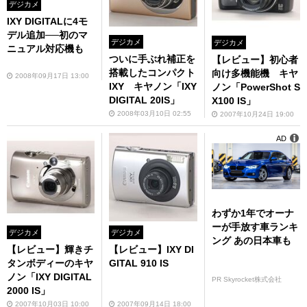
デジカメ
IXY DIGITALに4モ
デル追加──初のマ
デジカメ
デジカメ
ニュアル対応機も
ついに手ぶれ補正を
【レビュー】初心者
搭載したコンパクト
向け多機能機 キヤ
2008年09月17日 13:00
IXY キヤノン「IXY
ノン「PowerShot S
DIGITAL 20IS」
X100 IS」
2008年03月10日 02:55
2007年10月24日 19:00
AD
わずか1年でオーナ
ーが手放す車ランキ
デジカメ
デジカメ
ング あの日本車も
【レビュー】輝きチ
【レビュー】IXY DI
タンボディーのキヤ
GITAL 910 IS
ノン「IXY DIGITAL
PR Skyrocket株式会社
2000 IS」
2007年10月03日 10:00
2007年09月14日 18:00