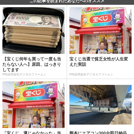
この記事を読まれたあなたへのオススメ
【宝くじ何年も買って一度も当
宝くじ当選で貧乏女性が人生変
たらない人へ】原因、はっきり
えた実話
してます
PR(合同会社デジタルファーム )
PR(合同会社デジタルファーム )
「宝くじ、運じゃなかった」当
熊本にエアコン300台即日納品、