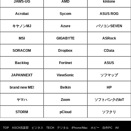
JAWS-UG
AMD
kintone
Acrobat
Sycom
ASUS ROG
キヤノンMJ
Azure
パソコンSEVEN
MSI
GIGABYTE
ASRock
SORACOM
Dropbox
CData
Backlog
Fortinet
ASUS
JAPANNEXT
ViewSonic
ソフマップ
brand new ME!
Belkin
HP
ヤマハ
Zoom
ソフトバンクのIoT
STORM
pCloud
ソフクリ
TOP
ASCII倶楽部
ビジネス
TECH
デジタル
iPhone/Mac
ホビー
自作PC
AV