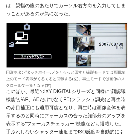
は、親指の腹のあたりでカーソル右方向を入力してしま
うことがあるのが気になった。
円形ボタン“タッチホイール”をくるっと回すと撮影モードでは画面左
上のモード表示がくるくると回転する(左)。再生モードでは画像のス
クロールで一覧となる(右)
このほか、最近のIXY DIGITALシリーズと同様に“顔認識
機能”がAF、AEだけでなくFE(フラッシュ調光)と再生時
の赤目補正にも適用可能となり、再生時は画像全体を表
示するのと同時にフォーカスの合った顔部分のアップを
表示する“フォーカスチェッカー”機能なども搭載した。
手ぶれしないシャッター速度までISO感度を自動的に引