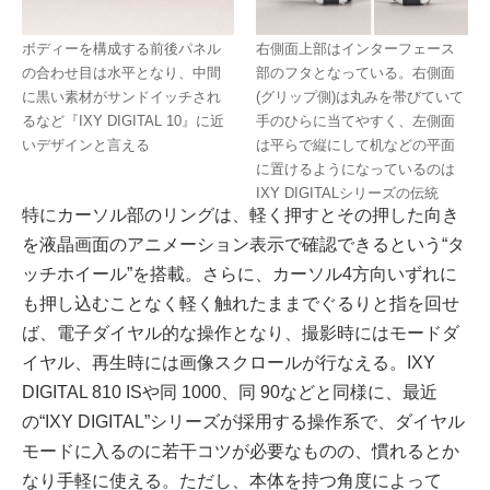
ボディーを構成する前後パネル
右側面上部はインターフェース
の合わせ目は水平となり、中間
部のフタとなっている。右側面
に黒い素材がサンドイッチされ
(グリップ側)は丸みを帯びていて
るなど『IXY DIGITAL 10』に近
手のひらに当てやすく、左側面
いデザインと言える
は平らで縦にして机などの平面
に置けるようになっているのは
IXY DIGITALシリーズの伝統
特にカーソル部のリングは、軽く押すとその押した向き
を液晶画面のアニメーション表示で確認できるという“タ
ッチホイール”を搭載。さらに、カーソル4方向いずれに
も押し込むことなく軽く触れたままでぐるりと指を回せ
ば、電子ダイヤル的な操作となり、撮影時にはモードダ
イヤル、再生時には画像スクロールが行なえる。IXY
DIGITAL 810 ISや同 1000、同 90などと同様に、最近
の“IXY DIGITAL”シリーズが採用する操作系で、ダイヤル
モードに入るのに若干コツが必要なものの、慣れるとか
なり手軽に使える。ただし、本体を持つ角度によって