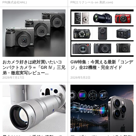
PR(株式会社HAL)
PR(エリクシール on 美的.com)
おカメラ好きは絶対買いたいコ
GW特集：今買える最新「コンデ
ンパクトカメラ＝「GR Ⅳ」三兄
ジ」全22機種・完全ガイド
弟・徹底実写レビュー...
2026年7月17日
2026年5月2日