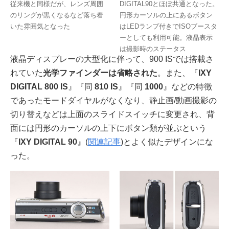
従来機と同様だが、レンズ周囲
DIGITAL90とほぼ共通となった。
のリングが黒くなるなど落ち着
円形カーソルの上にあるボタン
いた雰囲気となった
はLEDランプ付きでISOブースタ
ーとしても利用可能。液晶表示
は撮影時のステータス
液晶ディスプレーの大型化に伴って、900 ISでは搭載さ
れていた
光学ファインダーは省略された
。また、『
IXY
DIGITAL 800 IS
』『同
810 IS
』『同
1000
』などの特徴
であったモードダイヤルがなくなり、静止画/動画撮影の
切り替えなどは上面のスライドスイッチに変更され、背
面には円形のカーソルの上下にボタン類が並ぶという
『
IXY DIGITAL 90
』(
関連記事
)とよく似たデザインにな
った。