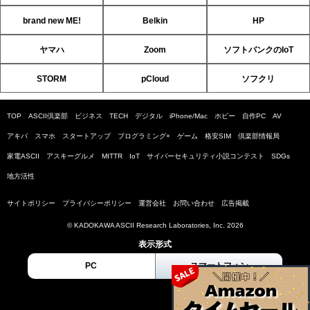
brand new ME!
Belkin
HP
ヤマハ
Zoom
ソフトバンクのIoT
STORM
pCloud
ソフクリ
TOP
ASCII倶楽部
ビジネス
TECH
デジタル
iPhone/Mac
ホビー
自作PC
AV
アキバ
スマホ
スタートアップ
プログラミング+
ゲーム
格安SIM
倶楽部情報局
家電ASCII
アスキーグルメ
MITTR
IoT
サイバーセキュリティ小説コンテスト
SDGs
地方活性
サイトポリシー
プライバシーポリシー
運営会社
お問い合わせ
広告掲載
© KADOKAWA ASCII Research Laboratories, Inc. 2026
表示形式
PC
スマートフォン