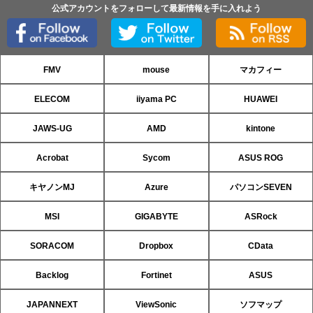
公式アカウントをフォローして最新情報を手に入れよう
FMV
mouse
マカフィー
ELECOM
iiyama PC
HUAWEI
JAWS-UG
AMD
kintone
Acrobat
Sycom
ASUS ROG
キヤノンMJ
Azure
パソコンSEVEN
MSI
GIGABYTE
ASRock
SORACOM
Dropbox
CData
Backlog
Fortinet
ASUS
JAPANNEXT
ViewSonic
ソフマップ