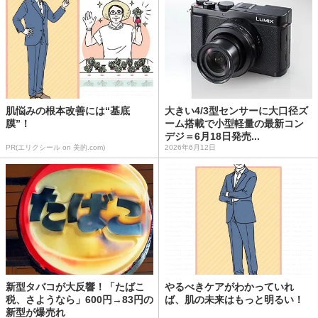
肌悩みの根本改善には“基底
大きい4/3型センサーに大口径ズ
膜”！
ーム搭載で小型軽量の最新コン
デジ＝6月18日発売...
PR(エリクシール on 美的.com)
2026年6月12日
新型タバコが大反響！「たばこ
やるべきケアがわかっていれ
税、さようなら」600円→83円の
ば、肌の未来はもっと明るい！
新型が爆売れ