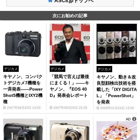
ASCII.jpトップへ
次にお勧めの記事
デジカメ
デジカメ
デジカメ
キヤノン、コンパク
「競馬で言えば最後
キヤノン、動き＆改
トデジカメ7機種を
にまくる！」――キ
良型顔検出技術を搭
一斉発表――Power
ヤノン、『EOS 40
載した「IXY DIGITA
Shot5機種とIXY2機
D』発表会レポート
L」「PowerShot」
種
を発表
2007年08月20日 13:00
2007年08月20日 20:28
2008年01月24日 13:00
AD