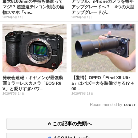
最大8100mmの手持ち撮影って
アップル、iPhoneカメラを毎年
マジ!? 超望遠テレコン対応の怪
アップグレードへ？ 4つの大型
物スマホ「viv...
アップグレードが...
2026年5月14日
2026年5月1日
発表会速報：キヤノンが最強動
【驚愕】OPPO「Find X9 Ultr
画ミラーレスカメラ「EOS R6
a」はバズーカを装備できる!? 4
V」と凝りすぎパワ...
00...
2026年5月14日
2026年6月18日
Recommended by
この記事の先頭へ