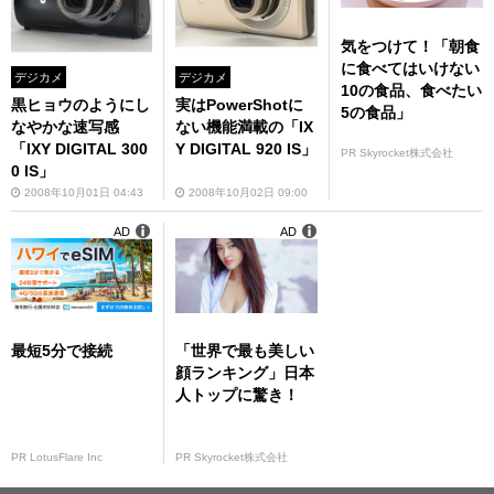
気をつけて！「朝食
に食べてはいけない
デジカメ
デジカメ
10の食品、食べたい
黒ヒョウのようにし
実はPowerShotに
5の食品」
なやかな速写感
ない機能満載の「IX
「IXY DIGITAL 300
Y DIGITAL 920 IS」
PR Skyrocket株式会社
0 IS」
2008年10月01日 04:43
2008年10月02日 09:00
AD
AD
最短5分で接続
「世界で最も美しい
顔ランキング」日本
人トップに驚き！
PR LotusFlare Inc
PR Skyrocket株式会社