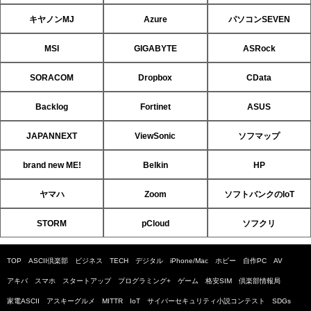
キヤノンMJ
Azure
パソコンSEVEN
MSI
GIGABYTE
ASRock
SORACOM
Dropbox
CData
Backlog
Fortinet
ASUS
JAPANNEXT
ViewSonic
ソフマップ
brand new ME!
Belkin
HP
ヤマハ
Zoom
ソフトバンクのIoT
STORM
pCloud
ソフクリ
TOP
ASCII倶楽部
ビジネス
TECH
デジタル
iPhone/Mac
ホビー
自作PC
AV
アキバ
スマホ
スタートアップ
プログラミング+
ゲーム
格安SIM
倶楽部情報局
家電ASCII
アスキーグルメ
MITTR
IoT
サイバーセキュリティ小説コンテスト
SDGs