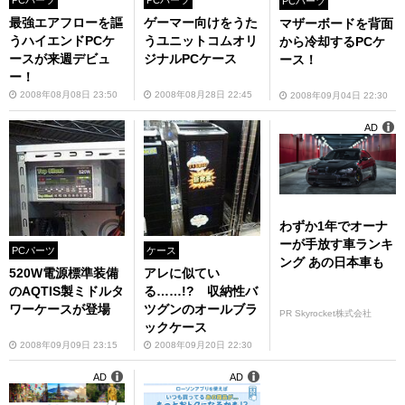
PCパーツ
最強エアフローを謳
ゲーマー向けをうた
マザーボードを背面
うハイエンドPCケ
うユニットコムオリ
から冷却するPCケ
ースが来週デビュ
ジナルPCケース
ース！
ー！
2008年08月08日 23:50
2008年08月28日 22:45
2008年09月04日 22:30
AD
わずか1年でオーナ
ーが手放す車ランキ
PCパーツ
ケース
ング あの日本車も
520W電源標準装備
アレに似てい
のAQTIS製ミドルタ
る……!? 収納性バ
ワーケースが登場
ツグンのオールブラ
PR Skyrocket株式会社
ックケース
2008年09月09日 23:15
2008年09月20日 22:30
AD
AD