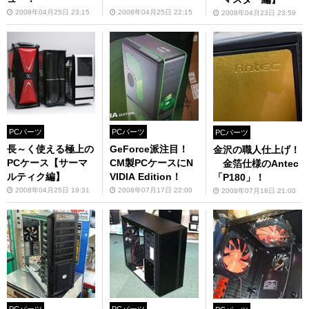
2008年04月25日 23:15
2008年04月25日 22:15
2008年04月23日 23:59
PCパーツ
PCパーツ
PCパーツ
長～く使える極上の
GeForce派注目！
金沢の職人仕上げ！
PCケース【サーマ
CM製PCケースにN
金箔仕様のAntec
ルティク編】
VIDIA Edition！
「P180」！
2008年04月25日 19:31
2008年07月17日 22:00
2008年07月18日 21:00
PCパーツ
PCパーツ