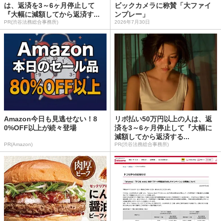
は、返済を3～6ヶ月停止して
ビックカメラに称賛「大ファイ
『大幅に減額してから返済す...
ンプレー」
PR(渋谷法務総合事務所)
2026年7月30日
Amazon今日も見逃せない！8
リボ払い50万円以上の人は、返
0%OFF以上が続々登場
済を3～6ヶ月停止して『大幅に
減額してから返済する...
PR(Amazon)
PR(渋谷法務総合事務所)