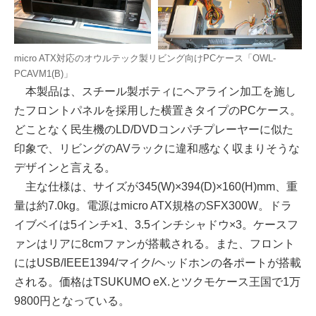
micro ATX対応のオウルテック製リビング向けPCケース「OWL-
PCAVM1(B)」
本製品は、スチール製ボティにヘアライン加工を施し
たフロントパネルを採用した横置きタイプのPCケース。
どことなく民生機のLD/DVDコンパチプレーヤーに似た
印象で、リビングのAVラックに違和感なく収まりそうな
デザインと言える。
主な仕様は、サイズが345(W)×394(D)×160(H)mm、重
量は約7.0kg。電源はmicro ATX規格のSFX300W。ドラ
イブベイは5インチ×1、3.5インチシャドウ×3。ケースフ
ァンはリアに8cmファンが搭載される。また、フロント
にはUSB/IEEE1394/マイク/ヘッドホンの各ポートが搭載
される。価格はTSUKUMO eX.とツクモケース王国で1万
9800円となっている。