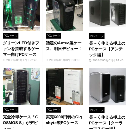
PCパーツ
PCパーツ
PCパーツ
グリーンLED付きフ
話題のAntec製ケー
長～く使える極上の
ァンを搭載するゲー
ス、明日デビュー！
PCケース【アンテ
マー向けPCケース
ック編】
2008年05月17日 22:45
2008年05月02日 23:30
2008年05月01日 14:46
PCパーツ
PCパーツ
PCパーツ
完全冷却ケース「C
実売6000円弱のGig
長～く使える極上の
OSMOS S」がデビ
abyte製PCケース
PCケース【クーラ
ュー！
ーマスター編】