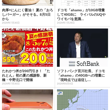
肉厚×にんにく醤油！ 夏の「おろ
ドコモ「ahamo」が10GB増量
しバーガー」がそそる。8月5日
して40GBに ライバルのUQや
から
ワイモバを意識...
2026年7月30日
2026年7月29日
たれかつ丼が200円引き！ 「た
ソフトバンク宮川社長、ドコモ
れとん」初の夏の感謝祭、新
「ahamo」の40GBへの増量に
橋・中野北口で開催
「現時点では追従し...
2026年7月30日
2026年8月4日