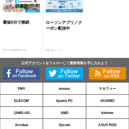
最短5分で接続
ローソンアプリ／ク
ーポン配信中
PR LotusFlare Inc
PR ローソン
公式アカウントをフォローして最新情報を手に入れよう
FMV
mouse
マカフィー
ELECOM
iiyama PC
HUAWEI
JAWS-UG
AMD
kintone
Acrobat
Sycom
ASUS ROG