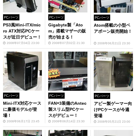
PCパーツ
PCパーツ
PCパーツ
PS3風Mini-ITX/mic
Gigabyte製「Ato
Atom搭載の小型ベ
ro ATX対応PCケー
m」搭載マザーの販
アボーン販売開始！
スが近日デビュー！
売が始まる！
2008年07月04日 23:00
2008年07月02日 21:30
2008年06月21日 23:30
PCパーツ
PCパーツ
PCパーツ
Mini-ITX対応ケース
FAN×3装備のAntec
アビー製ゲーマー向
に廉価モデルが登
製スリム型PCケー
けPCケースが今週
場！
スがデビュー！
登場
2008年06月17日 23:45
2008年06月14日 23:30
2008年05月21日 23:00