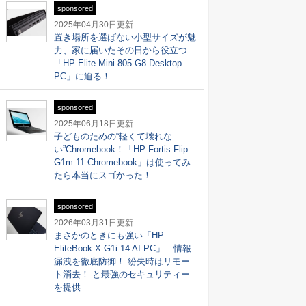
sponsored
2025年04月30日
更新
置き場所を選ばない小型サイズが魅
力、家に届いたその日から役立つ
「HP Elite Mini 805 G8 Desktop
PC」に迫る！
sponsored
2025年06月18日
更新
子どものための“軽くて壊れな
い”Chromebook！「HP Fortis Flip
G1m 11 Chromebook」は使ってみ
たら本当にスゴかった！
sponsored
2026年03月31日
更新
まさかのときにも強い「HP
EliteBook X G1i 14 AI PC」 情報
漏洩を徹底防御！ 紛失時はリモー
ト消去！ と最強のセキュリティー
を提供