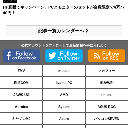
デジタル
HP直販でキャンペーン、PCとモニターのセットが台数限定で4万77
40円！
記事一覧カレンダーへ
公式アカウントをフォローして最新情報を手に入れよう
FMV
mouse
マカフィー
ELECOM
iiyama PC
HUAWEI
JAWS-UG
AMD
kintone
Acrobat
Sycom
ASUS ROG
キヤノンMJ
Azure
パソコンSEVEN