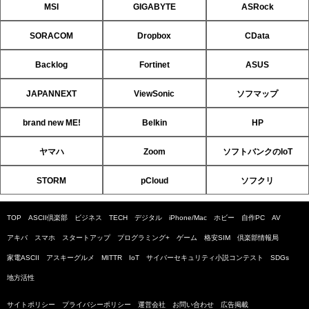
MSI
GIGABYTE
ASRock
SORACOM
Dropbox
CData
Backlog
Fortinet
ASUS
JAPANNEXT
ViewSonic
ソフマップ
brand new ME!
Belkin
HP
ヤマハ
Zoom
ソフトバンクのIoT
STORM
pCloud
ソフクリ
TOP
ASCII倶楽部
ビジネス
TECH
デジタル
iPhone/Mac
ホビー
自作PC
AV
アキバ
スマホ
スタートアップ
プログラミング+
ゲーム
格安SIM
倶楽部情報局
家電ASCII
アスキーグルメ
MITTR
IoT
サイバーセキュリティ小説コンテスト
SDGs
地方活性
サイトポリシー
プライバシーポリシー
運営会社
お問い合わせ
広告掲載