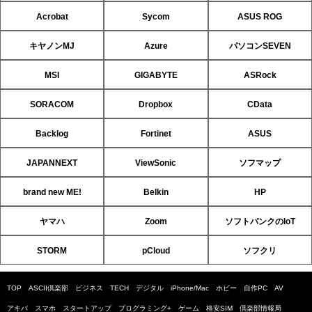
Acrobat
Sycom
ASUS ROG
キヤノンMJ
Azure
パソコンSEVEN
MSI
GIGABYTE
ASRock
SORACOM
Dropbox
CData
Backlog
Fortinet
ASUS
JAPANNEXT
ViewSonic
ソフマップ
brand new ME!
Belkin
HP
ヤマハ
Zoom
ソフトバンクのIoT
STORM
pCloud
ソフクリ
TOP
ASCII倶楽部
ビジネス
TECH
デジタル
iPhone/Mac
ホビー
自作PC
AV
アキバ
スマホ
スタートアップ
プログラミング+
ゲーム
格安SIM
倶楽部情報局