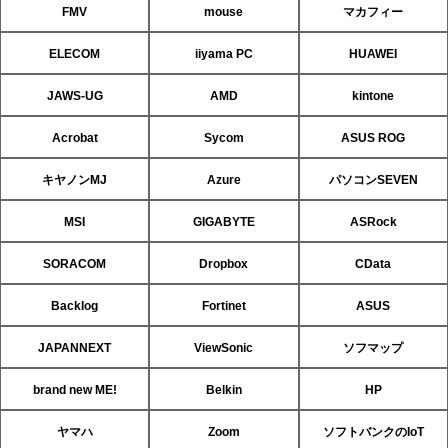
FMV
mouse
マカフィー
ELECOM
iiyama PC
HUAWEI
JAWS-UG
AMD
kintone
Acrobat
Sycom
ASUS ROG
キヤノンMJ
Azure
パソコンSEVEN
MSI
GIGABYTE
ASRock
SORACOM
Dropbox
CData
Backlog
Fortinet
ASUS
JAPANNEXT
ViewSonic
ソフマップ
brand new ME!
Belkin
HP
ヤマハ
Zoom
ソフトバンクのIoT