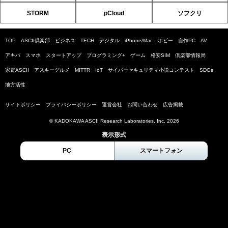
STORM
pCloud
ソフクリ
TOP
ASCII倶楽部
ビジネス
TECH
デジタル
iPhone/Mac
ホビー
自作PC
AV
アキバ
スマホ
スタートアップ
プログラミング+
ゲーム
格安SIM
倶楽部情報局
家電ASCII
アスキーグルメ
MITTR
IoT
サイバーセキュリティ小説コンテスト
SDGs
地方活性
サイトポリシー
プライバシーポリシー
運営会社
お問い合わせ
広告掲載
© KADOKAWA ASCII Research Laboratories, Inc. 2026
表示形式
PC
スマートフォン