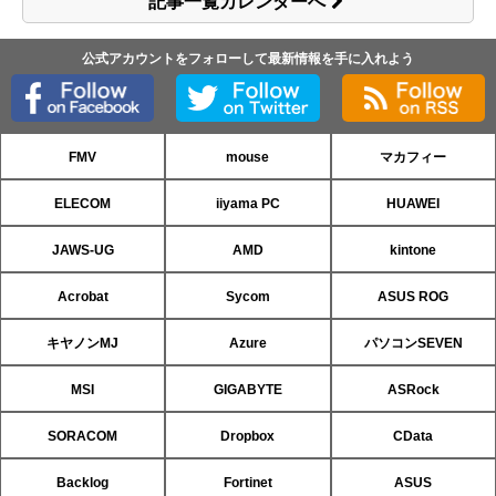
記事一覧カレンダーへ
公式アカウントをフォローして最新情報を手に入れよう
FMV
mouse
マカフィー
ELECOM
iiyama PC
HUAWEI
JAWS-UG
AMD
kintone
Acrobat
Sycom
ASUS ROG
キヤノンMJ
Azure
パソコンSEVEN
MSI
GIGABYTE
ASRock
SORACOM
Dropbox
CData
Backlog
Fortinet
ASUS