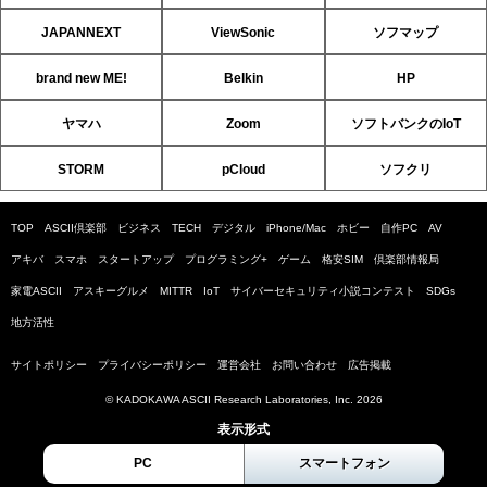
JAPANNEXT
ViewSonic
ソフマップ
brand new ME!
Belkin
HP
ヤマハ
Zoom
ソフトバンクのIoT
STORM
pCloud
ソフクリ
TOP
ASCII倶楽部
ビジネス
TECH
デジタル
iPhone/Mac
ホビー
自作PC
AV
アキバ
スマホ
スタートアップ
プログラミング+
ゲーム
格安SIM
倶楽部情報局
家電ASCII
アスキーグルメ
MITTR
IoT
サイバーセキュリティ小説コンテスト
SDGs
地方活性
サイトポリシー
プライバシーポリシー
運営会社
お問い合わせ
広告掲載
© KADOKAWA ASCII Research Laboratories, Inc. 2026
表示形式
PC
スマートフォン