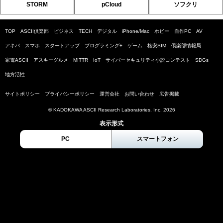
STORM
pCloud
ソフクリ
TOP
ASCII倶楽部
ビジネス
TECH
デジタル
iPhone/Mac
ホビー
自作PC
AV
アキバ
スマホ
スタートアップ
プログラミング+
ゲーム
格安SIM
倶楽部情報局
家電ASCII
アスキーグルメ
MITTR
IoT
サイバーセキュリティ小説コンテスト
SDGs
地方活性
サイトポリシー
プライバシーポリシー
運営会社
お問い合わせ
広告掲載
© KADOKAWA ASCII Research Laboratories, Inc. 2026
表示形式
PC
スマートフォン