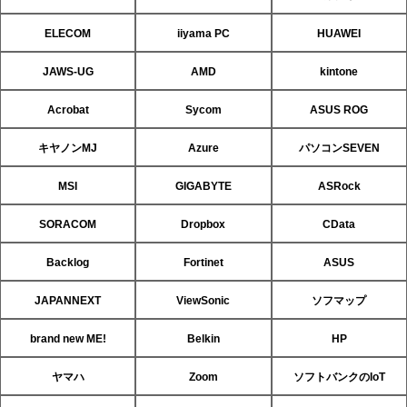
ELECOM
iiyama PC
HUAWEI
JAWS-UG
AMD
kintone
Acrobat
Sycom
ASUS ROG
キヤノンMJ
Azure
パソコンSEVEN
MSI
GIGABYTE
ASRock
SORACOM
Dropbox
CData
Backlog
Fortinet
ASUS
JAPANNEXT
ViewSonic
ソフマップ
brand new ME!
Belkin
HP
ヤマハ
Zoom
ソフトバンクのIoT