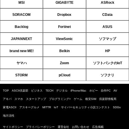
MSI
GIGABYTE
ASRock
SORACOM
Dropbox
CData
Backlog
Fortinet
ASUS
JAPANNEXT
ViewSonic
ソフマップ
brand new ME!
Belkin
HP
ヤマハ
Zoom
ソフトバンクのIoT
STORM
pCloud
ソフクリ
TOP
ASCII倶楽部
ビジネス
TECH
デジタル
iPhone/Mac
ホビー
自作PC
AV
アキバ
スマホ
スタートアップ
プログラミング+
ゲーム
格安SIM
倶楽部情報局
家電ASCII
アスキーグルメ
MITTR
IoT
サイバーセキュリティ小説コンテスト
SDGs
地方活性
サイトポリシー
プライバシーポリシー
運営会社
お問い合わせ
広告掲載