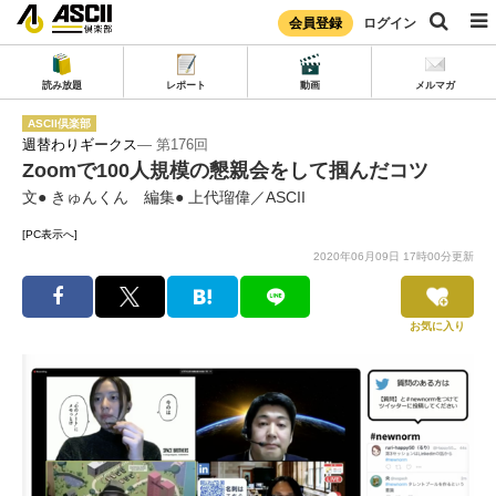
会員登録
ログイン
読み放題
レポート
動画
メルマガ
ASCII倶楽部
週替わりギークス
― 第176回
Zoomで100人規模の懇親会をして掴んだコツ
文● きゅんくん 編集● 上代瑠偉／ASCII
[PC表示へ]
2020年06月09日 17時00分更新
お気に入り