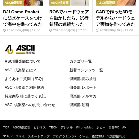
ASCII倶楽部
ASCII倶楽部
ASCII倶楽部
DJI Osmo Pocket
ROSでハードウェア
CADで作った3Dモ
に防水ケースをつけ
を動かしたら、試行
デルからハードウェ
て海中を撮ってみた
錯誤の連続だった
ア実物を作ってみた
2020年06月09日 17:00
2020年06月09日 17:00
2020年06月09日 17:00
ASCII倶楽部について
カテゴリ一覧
ASCII倶楽部とは？
新着コンテンツ一覧
よくあるご質問（FAQ）
倶楽部 読み放題
ASCII倶楽部ご利用規約
倶楽部 レポート
特定商取引に基づく表記
倶楽部 メルマガ
ASCII倶楽部へのお問い合わせ
倶楽部 動画
TOP
ASCII倶楽部
ビジネス
TECH
デジタル
iPhone/Mac
ホビー
自作PC
AV
アキバ
スマホ
スタートアップ
プログラミング+
ゲーム
格安SIM
倶楽部情報局