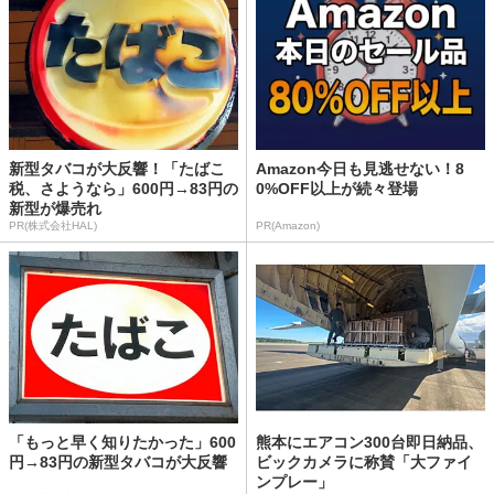
新型タバコが大反響！「たばこ
Amazon今日も見逃せない！8
税、さようなら」600円→83円の
0%OFF以上が続々登場
新型が爆売れ
PR(株式会社HAL)
PR(Amazon)
「もっと早く知りたかった」600
熊本にエアコン300台即日納品、
円→83円の新型タバコが大反響
ビックカメラに称賛「大ファイ
ンプレー」