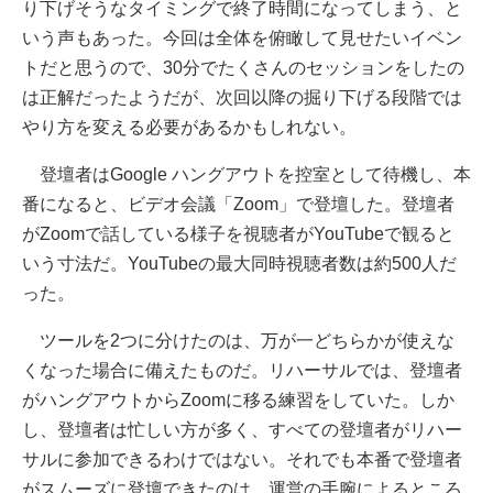
り下げそうなタイミングで終了時間になってしまう、と
いう声もあった。今回は全体を俯瞰して見せたいイベン
トだと思うので、30分でたくさんのセッションをしたの
は正解だったようだが、次回以降の掘り下げる段階では
やり方を変える必要があるかもしれない。
登壇者はGoogle ハングアウトを控室として待機し、本
番になると、ビデオ会議「Zoom」で登壇した。登壇者
がZoomで話している様子を視聴者がYouTubeで観ると
いう寸法だ。YouTubeの最大同時視聴者数は約500人だ
った。
ツールを2つに分けたのは、万が一どちらかが使えな
くなった場合に備えたものだ。リハーサルでは、登壇者
がハングアウトからZoomに移る練習をしていた。しか
し、登壇者は忙しい方が多く、すべての登壇者がリハー
サルに参加できるわけではない。それでも本番で登壇者
がスムーズに登壇できたのは、運営の手腕によるところ