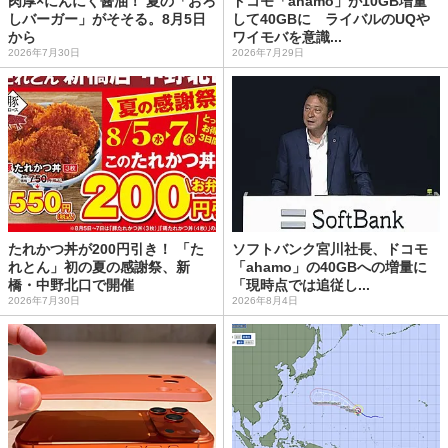
肉厚×にんにく醤油！ 夏の「おろ
ドコモ「ahamo」が10GB増量
しバーガー」がそそる。8月5日
して40GBに ライバルのUQや
から
ワイモバを意識...
2026年7月30日
2026年7月29日
たれかつ丼が200円引き！ 「た
ソフトバンク宮川社長、ドコモ
れとん」初の夏の感謝祭、新
「ahamo」の40GBへの増量に
橋・中野北口で開催
「現時点では追従し...
2026年7月30日
2026年8月4日