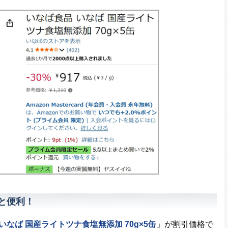
と便利！
いなば 国産ライトツナ食塩無添加 70g×5缶
」が割引価格で