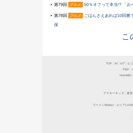
第79回
50％オフって本当!? 「
グルメ
第78回
ごはんさえあれば10回勝
グルメ
保
こ
TOP
AI
IoT
ビ
FMV
HUAWEI
アスキーキッズ
格安
ラーメンWalker
エリアLOVEW