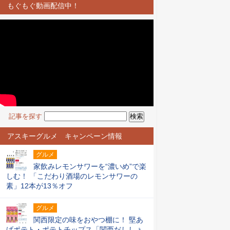
もぐもぐ動画配信中！
記事を探す
アスキーグルメ キャンペーン情報
グルメ
家飲みレモンサワーを“濃いめ”で楽
しむ！ 「こだわり酒場のレモンサワーの
素」12本が13％オフ
グルメ
関西限定の味をおやつ棚に！ 堅あ
げポテト・ポテトチップス「関西だししょ