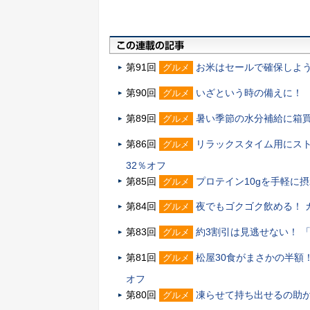
第91回
お米はセールで確保しよう 
グルメ
第90回
いざという時の備えに！ 
グルメ
第89回
暑い季節の水分補給に箱買い
グルメ
第86回
リラックスタイム用にスト
グルメ
32％オフ
第85回
プロテイン10gを手軽に
グルメ
第84回
夜でもゴクゴク飲める！ 
グルメ
第83回
約3割引は見逃せない！ 「
グルメ
第81回
松屋30食がまさかの半額
グルメ
オフ
第80回
凍らせて持ち出せるの助か
グルメ