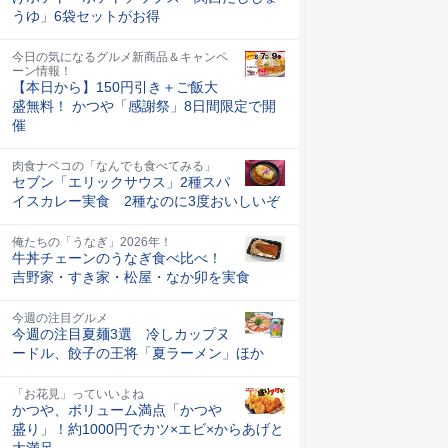
うゆ」6袋セットがお得
今日の気になるグルメ新商品＆キャンペ
ーン情報！
【本日から】150円引き＋ご飯大
盛無料！ かつや「感謝祭」8日間限定で開
催
肉食ナベコの「なんでも食べてみる」
セブン「エリックサウス」2種スパ
イスカレー実食 2種なのに3度おいしいぞ
俺たちの「うなぎ」2026年！
牛丼チェーンのうなぎ食べ比べ！
吉野家・すき家・松屋・なか卯を実食
今週の注目グルメ
今週の注目夏麺3選 冷しカップヌ
ードル、餃子の王将「夏ラーメン」ほか
「お花見」っていいよね
かつや、ボリューム満点「かつや
盛り」！約1000円でカツ×エビ×からあげと
大満足