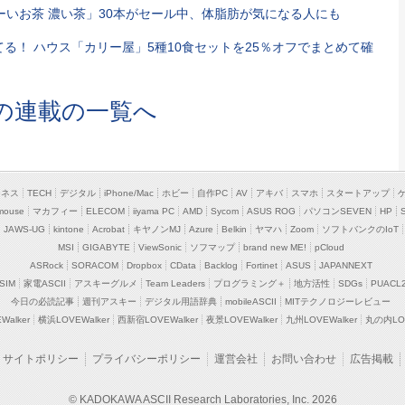
おーいお茶 濃い茶」30本がセール中、体脂肪が気になる人にも
てる！ ハウス「カリー屋」5種10食セットを25％オフでまとめて確
の連載の一覧へ
ジネス
TECH
デジタル
iPhone/Mac
ホビー
自作PC
AV
アキバ
スマホ
スタートアップ
mouse
マカフィー
ELECOM
iiyama PC
AMD
Sycom
ASUS ROG
パソコンSEVEN
HP
JAWS-UG
kintone
Acrobat
キヤノンMJ
Azure
Belkin
ヤマハ
Zoom
ソフトバンクのIoT
MSI
GIGABYTE
ViewSonic
ソフマップ
brand new ME!
pCloud
ASRock
SORACOM
Dropbox
CData
Backlog
Fortinet
ASUS
JAPANNEXT
SIM
家電ASCII
アスキーグルメ
Team Leaders
プログラミング＋
地方活性
SDGs
PUACL
今日の必読記事
週刊アスキー
デジタル用語辞典
mobileASCII
MITテクノロジーレビュー
alker
横浜LOVEWalker
西新宿LOVEWalker
夜景LOVEWalker
九州LOVEWalker
丸の内LOV
サイトポリシー
プライバシーポリシー
運営会社
お問い合わせ
広告掲載
© KADOKAWA ASCII Research Laboratories, Inc. 2026