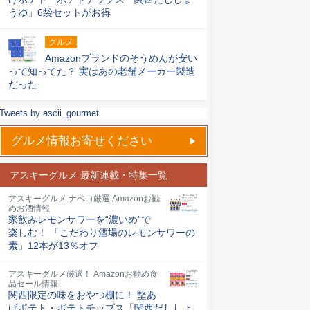
うゆ」6袋セットがお得
グルメ
Amazonブランドのそうめんが安い
って知ってた？ 実はあの老舗メーカー製造
だった
Tweets by ascii_gourmet
グルメ情報お寄せください
アスキーグルメ 最新連載・特集一覧
アスキーグルメ ナベコ厳選 Amazonお勧
めお酒情報
家飲みレモンサワーを“濃いめ”で
楽しむ！ 「こだわり酒場のレモンサワーの
素」12本が13％オフ
アスキーグルメ厳選！ Amazonお勧め食
品セール情報
関西限定の味をおやつ棚に！ 堅あ
げポテト・ポテトチップス「関西だししょ