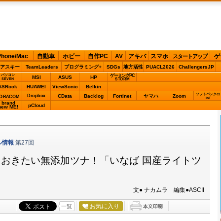
Phone/Mac
自動車
ホビー
自作PC
AV
アキバ
スマホ
ゲ
スタートアップ
アスキー
TeamLeaders
プログラミング+
SDGs
地方活性
PUACL2026
ChallengersJP
パソコン
ゲーミングPC
MSI
ASUS
HP
STORM
SEVEN
ASRock
HUAWEI
ViewSonic
Belkin
ソフトバンクの
Dropbox
CData
Backlog
Fortinet
ヤマハ
Zoom
ORACOM
IoT
brand
pCloud
new ME!
ル情報
第27回
おきたい無添加ツナ！「いなば 国産ライトツ
文● ナカムラ 編集●ASCII
お気に入り
一覧