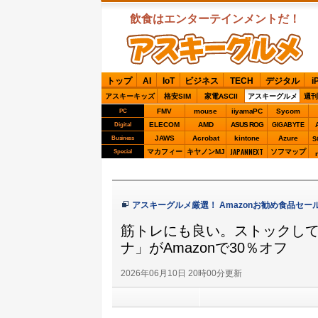
飲食はエンターテインメントだ！
ASCIIグルメ
トップ
AI
IoT
ビジネス
TECH
デジタル
i
アスキーキッズ
格安SIM
家電ASCII
アスキーグルメ
週刊
FMV
mouse
iiyamaPC
Sycom
PC
ELECOM
AMD
ASUS ROG
Digital
GIGABYTE
JAWS
Acrobat
kintone
Azure
Business
S
JAPANNEXT
マカフィー
キヤノンMJ
ソフマップ
Special
アスキーグルメ厳選！ Amazonお勧め食品セー
筋トレにも良い。ストックして
ナ」がAmazonで30％オフ
2026年06月10日 20時00分更新