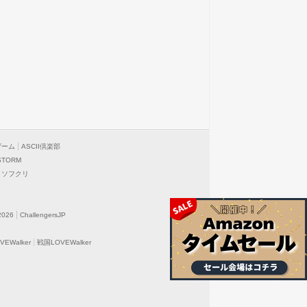
ゲーム
ASCII倶楽部
STORM
ソフクリ
2026
ChallengersJP
EWalker
戦国LOVEWalker