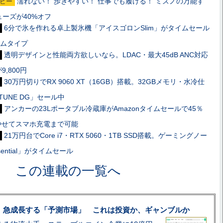
濡れない！ 歩きやすい！ 仕事でも履ける！ ミズノの万能す
ビー
ーズが40%オフ
6分で氷を作れる卓上製氷機「アイスゴロンSlim」がタイムセール
リムタイプ
透明デザインと性能両方欲しいなら。LDAC・最大45dB ANC対応
が9,800円
30万円切りでRX 9060 XT（16GB）搭載。32GBメモリ・水冷仕
TUNE DG」セール中
アンカーの23Lポータブル冷蔵庫がAmazonタイムセールで45％
やせてスマホ充電まで可能
21万円台でCore i7・RTX 5060・1TB SSD搭載。ゲーミングノー
ssential」がタイムセール
この連載の一覧へ
、急成長する「予測市場」 これは投資か、ギャンブルか