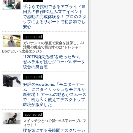
手ぶらで挑戦できるアプライド豊
田店の自作PC組み立てイベント
で感動の完成体験を！ プロのスタ
ッフによるサポートで初参加でも
安心
sponsored
ガバナンスの徹底で安全を担保し、AI
活用の促進で目指すのは“トレジャー
Box”という成長エンジン
“120TB消失危機”を救ったBox。
ゼネラルが挑むグローバルデータ
統合の舞台裏
sponsored
好評のViewSonic「モニターアー
ム」にスタイリッシュなモデルが
新登場！ アームの動きがスムーズ
で、机も広く使えてデスクトップ
環境が激変した
sponsored
スイッチひとつで背中のS字カーブにフ
ィット！
腰を気にする長時間デスクワーカ