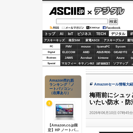
ASCII.jp
デジタル
トップ
AI
IoT
ビジネス
TECH
デジタル
i
アスキーキッズ
格安SIM
家電ASCII
アスキーグルメ
週刊
FMV
mouse
iiyamaPC
Sycom
PC
ELECOM
AMD
ASUS ROG
Digital
GIGABYTE
JAWS
Acrobat
kintone
Azure
Business
S
JAPANNEXT
マカフィー
キヤノンMJ
ソフマップ
Special
Amazon売れ筋
Amazonセール情報大
ランキング「ノ
ートパソコン」
（在庫あり）
梅雨前にシュッ
いたい防水・防
1
2026年06月10日 07時45
【Amazon.co.jp限
定】HP ノートパソ