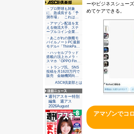
ーやビジネスシューズ
ASCII倶楽部
・プロ野球も対象
めてケアできる。
に、急成長する「予
測市場」 これは…
・アマゾン配送を支
える物流大手、ステ
ーブルコイン企業…
・あこがれの旗艦モ
バイルノートPC最新
モデル=「ThinkPa…
・ハッセルブラッド
搭載の頂上カメラ・
スマホ「OPPO Fin…
・トランプ氏、SNS
投稿を月1620万円で
販売 金融機関向…
ASCII倶楽部とは
注目ニュース
週刊アスキー特別
編集 週アス
2026August
アマゾンでコ