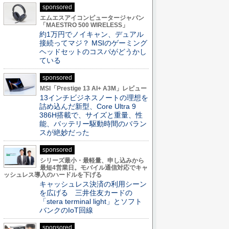
sponsored
エムエスアイコンピュータージャパン
「MAESTRO 500 WIRELESS」
約1万円でノイキャン、デュアル
接続ってマジ？ MSIのゲーミング
ヘッドセットのコスパがどうかし
ている
sponsored
MSI「Prestige 13 AI+ A3M」レビュー
13インチビジネスノートの理想を
詰め込んだ新型、Core Ultra 9
386H搭載で、サイズと重量、性
能、バッテリー駆動時間のバラン
スが絶妙だった
sponsored
シリーズ最小・最軽量、申し込みから
最短4営業日。モバイル通信対応でキャ
ッシュレス導入のハードルを下げる
キャッシュレス決済の利用シーン
を広げる 三井住友カードの
「stera terminal light」とソフト
バンクのIoT回線
sponsored