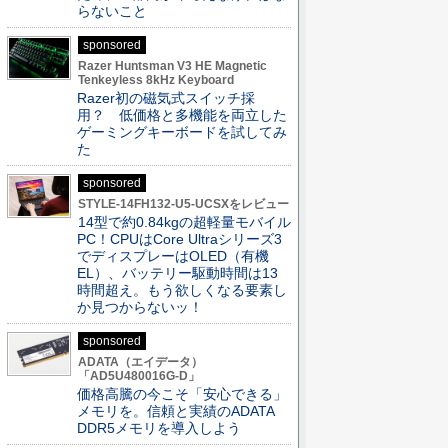
らないこと
sponsored
Razer Huntsman V3 HE Magnetic
Tenkeyless 8kHz Keyboard
Razer初の磁気式スイッチ採
用？ 低価格と多機能を両立した
ゲーミングキーボードを試してみ
た
sponsored
STYLE-14FH132-U5-UCSXをレビュー
14型で約0.84kgの超軽量モバイル
PC！CPUはCore Ultraシリーズ3
でディスプレーはOLED（有機
EL）、バッテリー駆動時間は13
時間超え。もう欲しくなる要素し
か見つからないッ！
sponsored
ADATA（エイデータ）
「AD5U480016G-D」
価格高騰の今こそ「安心できる」
メモリを。信頼と実績のADATA
DDR5メモリを導入しよう