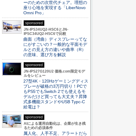
ーのための次世代チェア。理想の
座り心地を実現する「LiberNovo
Omni Pro」
sponsored
JN-IPS34UQ2-HSC6とJN-
IPSC34UQ2-HSC6で比較
曲面（湾曲）ディスプレーってな
にがすごいの？一般的な平面モデ
ルとの見え方の違いや曲率（R）
の意味、選び方を解説
sponsored
JN-IPS27G120U2 価格.com限定モデ
ルをレビュー
27型4K・120Hzゲーミングディス
プレーが破格の3万円切り！PCで
もPS5でもSwitch 2でも使えるモ
デルだけど買っても大丈夫？昇降
式多機能スタンドやUSB Typc-C
給電は？
sponsored
AIによる運用自動化は、企業が生き残
るための必須条件
属人化、人手不足、アラートだら