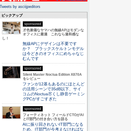
Tweets by asciijpeditors
ピックアップ
sponsored
才色兼備なヤマハの無線APはモダンな
オフィスに最適 これなら違和感な
し！
無線APにデザインは不要です
か？ ブラックスケルトンモデル
は今どきのオフィスにめちゃなじ
むんです
sponsored
Silent Master Noctua Edition X870A
をレビュー
ファンが12基もあるのにほとんど
の活用シーンで35dB以下、サイ
コムのNoctua尽くし静音ゲーミン
グPCがすごすぎた
sponsored
フォーティネット フィールドCTOがAI
とIT部門の付き合い方を語る
AIに振り回されないIT部門になる
ため、IT部門が今考えなければな