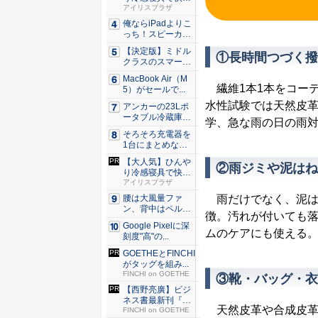
な睡眠を...
アイリスプラザ
俺ならiPadよりこ
っち！スピーカー
9個...
【決定版】ミドル
①長時間つづく撥
クラスのスマート
フォンの...
MacBook Air（M
繊維1本1本をコーテ
5）がセールで...
水性試験では天然皮革
アンカーの23Lポ
ータブル冷蔵庫が
学、急な雨の日の雨
Ama...
そろそろ充電器を
1台にまとめな
い？ An...
【大人気】ひんや
②雨ジミや泥はね
り冷感寝具で快適
な睡眠を...
アイリスプラザ
雨だけでなく、泥は
腰は大風量ファ
ン、背中はペルチ
徴。汚れが付いても
ェ冷却。ダ...
Google Pixelに深
ムのケアにも使える
刻度"高"の...
GOETHEとFINCHI
がタッグを組み...
FINCHI on GOETHE
③靴・バッグ・衣
【西野亮廣】ビジ
ネス書最新刊『北
天然皮革や合成皮革
極星 僕...
FINCHI on GOETHE