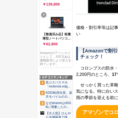
ー 83K9003JJP ノー
ソコン Vivobook 15
￥139,800
トPC
M1502NAQ 15.6イ
ンチ AMD Ryzen 7
5
170 メモリ16GB
SSD 512GB
Microsoft 365
価格・割引率等は記
Personal (24か月版)
搭載 Windows 11 重
い
【整備済み品】軽量
量1.7kg Wi-Fi 6E ク
薄型ノートパソコン
ワイエットブルー
dynabook G83 ■
￥62,800
M1502NAQ-
13.3型
R7165BUWS
【Amazonで
FHD(1920x1080) -
Amazonのアソシエイ
高性能第11世代Core
チェック！
トとして、ASCII.jpは
i5-1135G7 - メモリ
適格販売により収入を
16GB - SSD 256GB
得ています。
コロンブスの防水・
- Webカメラ -
WiFi&Bluetooth -
2,200円のところ、
17
USB Type-C - MS
Office 2021 - Win11
高コスパスマホ
せっかく買った革靴
搭載
「motorola edg...
気になる。特に白い
KDDI松田社長、楽
天モバイルのロー
雨の季節を迎える前
ミン...
なぜahamoは40G
Bに増量したの
か ...
アマゾンでコ
【大人気】ひんや
り冷感寝具で快適