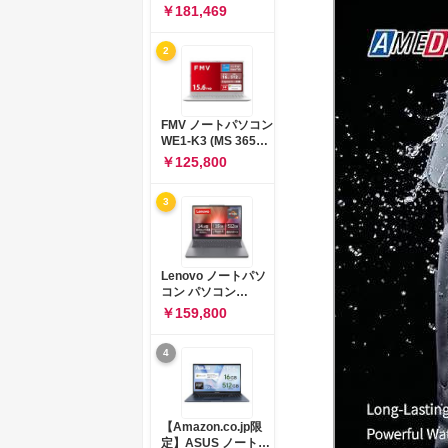
コン 15-fd 15.6イン
￥181,469
チ インテル Core 5
120U メモリ16GB
2
SSD512GB
Windows 11
Microsoft Office
2024搭載 WPS
Office搭載 カメラシ
FMV ノートパソコン
ャッター 指紋認証 薄
WE1-K3 (MS 365
型 Copilotキー搭載
Personal/Copilotキ
￥125,800
ナチュラルシルバー
ー搭載/Win 11/15.6
(BJ0M5PA-AAAI)
型/Core
3
i5/16GB/SSD
512GB/ホワイト)
FMVWK3E15W_AZ
Lenovo ノートパソ
コン パソコン
IdeaPad Slim 3 14.0
￥159,800
インチ AMD
Ryzen™ 5 8640HS
4
メモリ16GB
SSD512GB
Microsoft 365 試用
版 Windows11 バッ
テリー駆動12.6時間
【Amazon.co.jp限
重量1.39kg ルナグレ
定】ASUS ノートパ