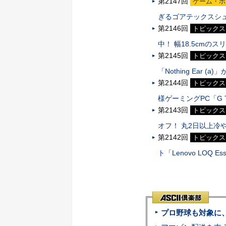
第2147回
ゲーム・ホ
ぎるゴアテックスシュ
第2146回
トピックス
中！ 幅18.5cmのス
第2145回
トピックス
「Nothing Ear (a)」
第2144回
トピックス
様ゲーミングPC「G 
第2143回
トピックス
オフ！ 丸2日以上冷
第2142回
トピックス
ト「Lenovo LOQ E
プロ野球も対象に