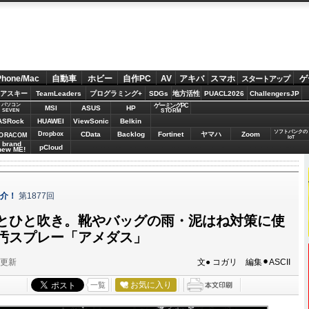
Phone/Mac
自動車
ホビー
自作PC
AV
アキバ
スマホ
ゲ
スタートアップ
アスキー
TeamLeaders
プログラミング+
SDGs
地方活性
PUACL2026
ChallengersJP
パソコン
ゲーミングPC
MSI
ASUS
HP
STORM
SEVEN
ASRock
HUAWEI
ViewSonic
Belkin
ソフトバンクの
Dropbox
CData
Backlog
Fortinet
ヤマハ
Zoom
ORACOM
IoT
brand
pCloud
new ME!
紹介！
第1877回
とひと吹き。靴やバッグの雨・泥はね対策に使
汚スプレー「アメダス」
分更新
文● コガリ 編集⚫︎ASCII
お気に入り
一覧