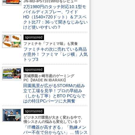
JN-MD-IPST101WHDをレビュー
2万1980円のタッチ対応10.1型モ
バイルディスプレー、ワイド
HD（1540×720ドット）＆アスペ
クト比77：36って聞きなじみない
けど使いやすいの？
sponsored
ファミチキ「ファミマ味」も実食
ファミチキの次に売れている商品
が意外！ ファミマ「レジ横」人気
トップ3
sponsored
茨城県龍ヶ崎市産のゲーミング
PC【MADE IN IBARAKI】
田園風景が広がるSTORMの組み
立て工場を見学！プロの早組み
（しかも丁寧）とBTO PCならで
はの特注PCパーツに大興奮
sponsored
ビジネスIT環境が大きく変わる中で、
情シスさんの悩みも変化している？
「IT機器が高すぎる」「熟練メン
バー不在で分からない」… 情シス