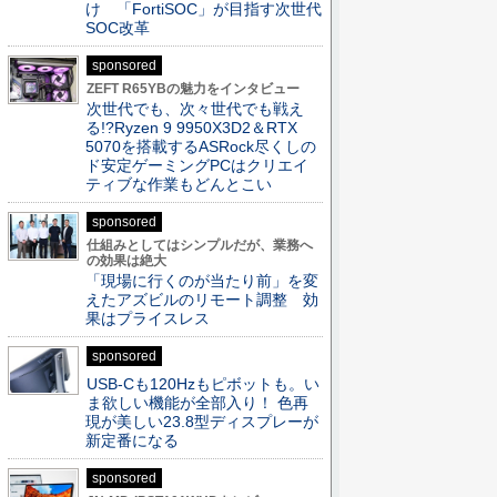
け 「FortiSOC」が目指す次世代
SOC改革
sponsored
ZEFT R65YBの魅力をインタビュー
次世代でも、次々世代でも戦え
る!?Ryzen 9 9950X3D2＆RTX
5070を搭載するASRock尽くしの
ド安定ゲーミングPCはクリエイ
ティブな作業もどんとこい
sponsored
仕組みとしてはシンプルだが、業務へ
の効果は絶大
「現場に行くのが当たり前」を変
えたアズビルのリモート調整 効
果はプライスレス
sponsored
USB-Cも120Hzもピボットも。い
ま欲しい機能が全部入り！ 色再
現が美しい23.8型ディスプレーが
新定番になる
sponsored