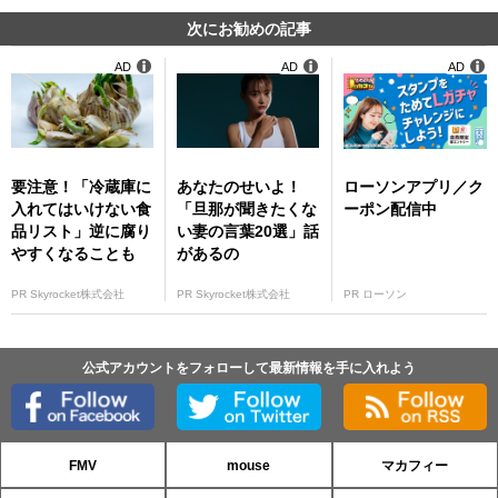
次にお勧めの記事
AD
AD
AD
要注意！「冷蔵庫に
あなたのせいよ！
ローソンアプリ／ク
入れてはいけない食
「旦那が聞きたくな
ーポン配信中
品リスト」逆に腐り
い妻の言葉20選」話
やすくなることも
があるの
PR Skyrocket株式会社
PR Skyrocket株式会社
PR ローソン
公式アカウントをフォローして最新情報を手に入れよう
FMV
mouse
マカフィー