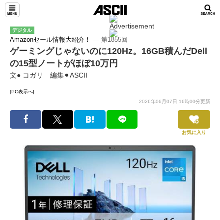
デジタル
Amazonセール情報大紹介！
― 第1855回
ゲーミングじゃないのに120Hz。16GB積んだDell
の15型ノートがほぼ10万円
文● コガリ 編集⚫︎ASCII
[PC表示へ]
2026年06月07日 16時00分更新
お気に入り