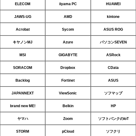
ELECOM
iiyama PC
HUAWEI
JAWS-UG
AMD
kintone
Acrobat
Sycom
ASUS ROG
キヤノンMJ
Azure
パソコンSEVEN
MSI
GIGABYTE
ASRock
SORACOM
Dropbox
CData
Backlog
Fortinet
ASUS
JAPANNEXT
ViewSonic
ソフマップ
brand new ME!
Belkin
HP
ヤマハ
Zoom
ソフトバンクのIoT
STORM
pCloud
ソフクリ