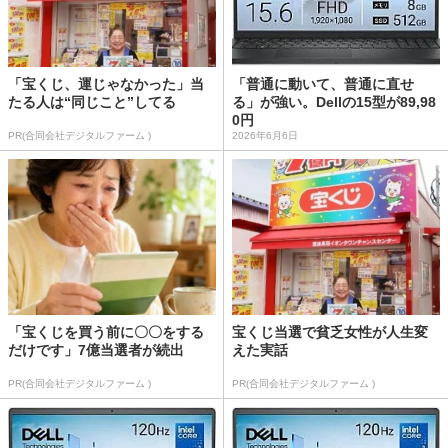
「宝くじ、運じゃなかった」当
「普通に動いて、普通に直せ
たる人は“同じこと”してる
る」が強い。Dellの15型が89,98
0円
PR(合同会社デジタルファーム )
2026年6月6日
「宝くじを買う前に〇〇をする
宝くじ当選で貧乏女性が人生変
だけです」7億当選者が続出
えた実話
PR(合同会社デジタルファーム )
PR(合同会社デジタルファーム )