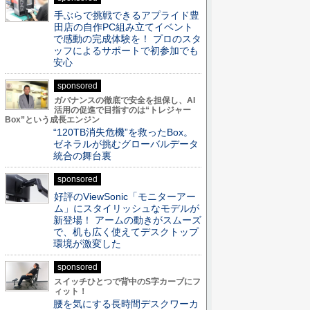
手ぶらで挑戦できるアプライド豊
田店の自作PC組み立てイベント
で感動の完成体験を！ プロのスタ
ッフによるサポートで初参加でも
安心
sponsored
ガバナンスの徹底で安全を担保し、AI
活用の促進で目指すのは“トレジャー
Box”という成長エンジン
“120TB消失危機”を救ったBox。
ゼネラルが挑むグローバルデータ
統合の舞台裏
sponsored
好評のViewSonic「モニターアー
ム」にスタイリッシュなモデルが
新登場！ アームの動きがスムーズ
で、机も広く使えてデスクトップ
環境が激変した
sponsored
スイッチひとつで背中のS字カーブにフ
ィット！
腰を気にする長時間デスクワーカ