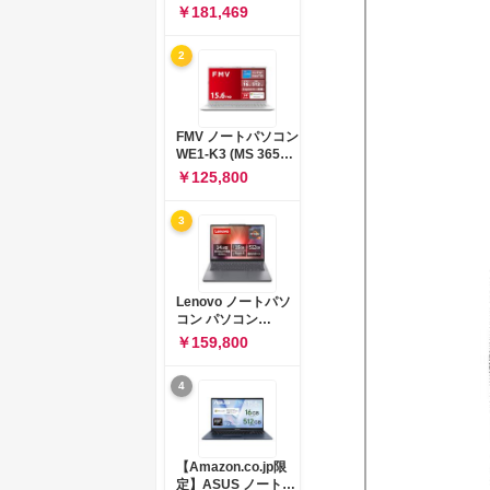
コン 15-fd 15.6イン
￥181,469
チ インテル Core 5
120U メモリ16GB
2
SSD512GB
Windows 11
Microsoft Office
2024搭載 WPS
Office搭載 カメラシ
FMV ノートパソコン
ャッター 指紋認証 薄
WE1-K3 (MS 365
型 Copilotキー搭載
Personal/Copilotキ
￥125,800
ナチュラルシルバー
ー搭載/Win 11/15.6
(BJ0M5PA-AAAI)
型/Core
3
i5/16GB/SSD
512GB/ホワイト)
FMVWK3E15W_AZ
Lenovo ノートパソ
コン パソコン
IdeaPad Slim 3 14.0
￥159,800
インチ AMD
Ryzen™ 5 8640HS
4
メモリ16GB
SSD512GB
Microsoft 365 試用
版 Windows11 バッ
テリー駆動12.6時間
【Amazon.co.jp限
重量1.39kg ルナグレ
定】ASUS ノートパ