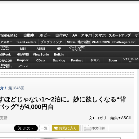
Phone/Mac
自動車
ホビー
自作PC
AV
アキバ
スマホ
ゲ
スタートアップ
アスキー
TeamLeaders
プログラミング+
SDGs
地方活性
PUACL2026
ChallengersJP
パソコン
ゲーミングPC
MSI
ASUS
HP
STORM
SEVEN
ASRock
HUAWEI
ViewSonic
Belkin
ソフトバンクの
Dropbox
CData
Backlog
Fortinet
ヤマハ
Zoom
ORACOM
IoT
brand
pCloud
new ME!
紹介！
第1846回
すほどじゃない1〜2泊に。妙に欲しくなる“背
ッグ”が4,000円台
分更新
文● コガリ 編集⚫︎ASCII
お気に入り
一覧