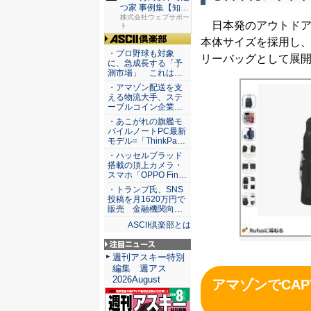
つ家 事例集【知ら
な...
株式会社ウェブサポー
日本発のアウトドアブラン
ト
本体サイズを採用し
ASCII倶楽部
・プロ野球も対象
リーバッグとして展
に、急成長する「予
測市場」 これは…
・アマゾン配送を支
える物流大手、ステ
ーブルコイン企業…
・あこがれの旗艦モ
バイルノートPC最新
モデル=「ThinkPa…
・ハッセルブラッド
搭載の頂上カメラ・
スマホ「OPPO Fin…
・トランプ氏、SNS
投稿を月1620万円で
販売 金融機関向…
ASCII倶楽部とは
注目ニュース
週刊アスキー特別
編集 週アス
2026August
アマゾンでCAPT