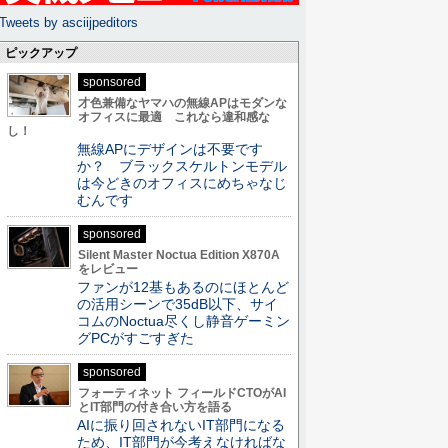
Tweets by asciijpeditors
ピックアップ
sponsored
才色兼備なヤマハの無線APはモダンな
オフィスに最適 これなら違和感な
し！
無線APにデザインは不要です
か？ ブラックスケルトンモデル
は今どきのオフィスにめちゃなじ
むんです
sponsored
Silent Master Noctua Edition X870A
をレビュー
ファンが12基もあるのにほとんど
の活用シーンで35dB以下、サイ
コムのNoctua尽くし静音ゲーミン
グPCがすごすぎた
sponsored
フォーティネット フィールドCTOがAI
とIT部門の付き合い方を語る
AIに振り回されないIT部門になる
ため、IT部門が今考えなければな