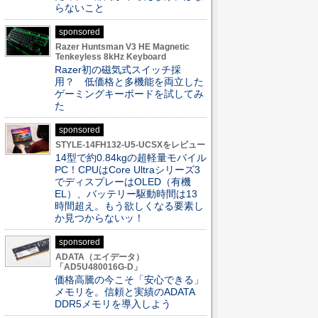
らないこと
sponsored
Razer Huntsman V3 HE Magnetic
Tenkeyless 8kHz Keyboard
Razer初の磁気式スイッチ採
用？ 低価格と多機能を両立した
ゲーミングキーボードを試してみ
た
sponsored
STYLE-14FH132-U5-UCSXをレビュー
14型で約0.84kgの超軽量モバイル
PC！CPUはCore Ultraシリーズ3
でディスプレーはOLED（有機
EL）、バッテリー駆動時間は13
時間超え。もう欲しくなる要素し
か見つからないッ！
sponsored
ADATA（エイデータ）
「AD5U480016G-D」
価格高騰の今こそ「安心できる」
メモリを。信頼と実績のADATA
DDR5メモリを導入しよう