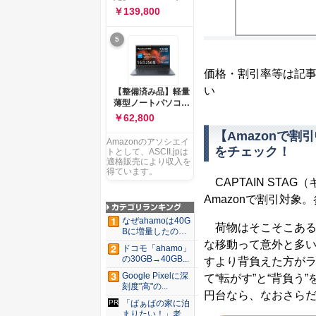
ー 83K9003JJP ノー
ソコン Vivobook 15
￥139,800
トPC
M1502NAQ 15.6イ
ンチ AMD Ryzen 7
5
170 メモリ16GB
SSD 512GB
Microsoft 365
価格・割引率等は記
Personal (24か月版)
搭載 Windows 11 重
い
【整備済み品】軽量
量1.7kg Wi-Fi 6E ク
薄型ノートパソコン
ワイエットブルー
dynabook G83 ■
￥62,800
M1502NAQ-
13.3型
R7165BUWS
【Amazonで割引
FHD(1920x1080) -
Amazonのアソシエイ
高性能第11世代Core
をチェック！
トとして、ASCII.jpは
i5-1135G7 - メモリ
適格販売により収入を
16GB - SSD 256GB
得ています。
CAPTAIN STA
- Webカメラ -
WiFi&Bluetooth -
Amazonで割引対象。
USB Type-C - MS
Office 2021 - Win11
なぜahamoは40G
荷物はそこそこある
搭載
Bに増量したの
か ...
な移動って意外と多
ドコモ「ahamo」
の30GB→40GB...
すより背負えた方が
Google Pixelに深
て“転がす”と“背負う
刻度"高"の...
円台なら、なおさら
「ばぁばの家に泊
まりたい！」老後