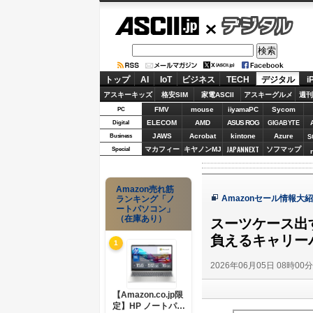
ASCII.jp
デジタル
トップ
AI
IoT
ビジネス
TECH
デジタル
i
アスキーキッズ
格安SIM
家電ASCII
アスキーグルメ
週刊
FMV
mouse
iiyamaPC
Sycom
PC
ELECOM
AMD
ASUS ROG
Digital
GIGABYTE
JAWS
Acrobat
kintone
Azure
Business
S
JAPANNEXT
マカフィー
キヤノンMJ
ソフマップ
Special
Amazon売れ筋
Amazonセール情報大
ランキング「ノ
ートパソコン」
（在庫あり）
スーツケース出
負えるキャリーバ
1
2026年06月05日 08時00
【Amazon.co.jp限
定】HP ノートパソ