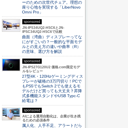
ーのための次世代チェア。理想の
座り心地を実現する「LiberNovo
Omni Pro」
sponsored
JN-IPS34UQ2-HSC6とJN-
IPSC34UQ2-HSC6で比較
曲面（湾曲）ディスプレーってな
にがすごいの？一般的な平面モデ
ルとの見え方の違いや曲率（R）
の意味、選び方を解説
sponsored
JN-IPS27G120U2 価格.com限定モデ
ルをレビュー
27型4K・120Hzゲーミングディス
プレーが破格の3万円切り！PCで
もPS5でもSwitch 2でも使えるモ
デルだけど買っても大丈夫？昇降
式多機能スタンドやUSB Typc-C
給電は？
sponsored
AIによる運用自動化は、企業が生き残
るための必須条件
属人化、人手不足、アラートだら