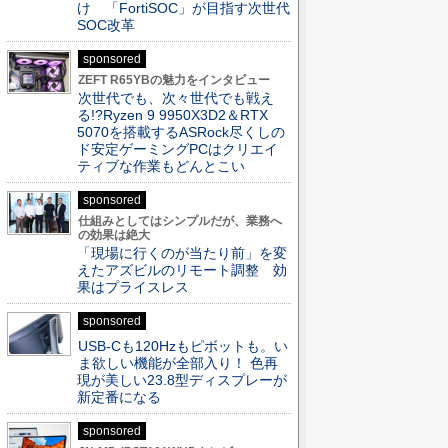
け 「FortiSOC」が目指す次世代
SOC改革
sponsored
ZEFT R65YBの魅力をインタビュー
次世代でも、次々世代でも戦え
る!?Ryzen 9 9950X3D2＆RTX
5070を搭載するASRock尽くしの
ド安定ゲーミングPCはクリエイ
ティブな作業もどんとこい
sponsored
仕組みとしてはシンプルだが、業務へ
の効果は絶大
「現場に行くのが当たり前」を変
えたアズビルのリモート調整 効
果はプライスレス
sponsored
USB-Cも120Hzもピボットも。い
ま欲しい機能が全部入り！ 色再
現が美しい23.8型ディスプレーが
新定番になる
sponsored