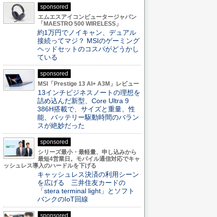
sponsored
エムエスアイコンピュータージャパン
「MAESTRO 500 WIRELESS」
約1万円でノイキャン、デュアル
接続ってマジ？ MSIのゲーミング
ヘッドセットのコスパがどうかし
ている
sponsored
MSI「Prestige 13 AI+ A3M」レビュー
13インチビジネスノートの理想を
詰め込んだ新型、Core Ultra 9
386H搭載で、サイズと重量、性
能、バッテリー駆動時間のバラン
スが絶妙だった
sponsored
シリーズ最小・最軽量、申し込みから
最短4営業日。モバイル通信対応でキャ
ッシュレス導入のハードルを下げる
キャッシュレス決済の利用シーン
を広げる 三井住友カードの
「stera terminal light」とソフト
バンクのIoT回線
sponsored