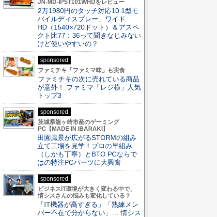
JN-MD-IPST101WHDをレビュー
2万1980円のタッチ対応10.1型モ
バイルディスプレー、ワイド
HD（1540×720ドット）＆アスペ
クト比77：36って聞きなじみない
けど使いやすいの？
sponsored
ファミチキ「ファミマ味」も実食
ファミチキの次に売れている商品
が意外！ ファミマ「レジ横」人気
トップ3
sponsored
茨城県龍ヶ崎市産のゲーミング
PC【MADE IN IBARAKI】
田園風景が広がるSTORMの組み
立て工場を見学！プロの早組み
（しかも丁寧）とBTO PCならで
はの特注PCパーツに大興奮
sponsored
ビジネスIT環境が大きく変わる中で、
情シスさんの悩みも変化している？
「IT機器が高すぎる」「熟練メン
バー不在で分からない」… 情シス