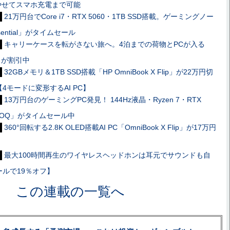
やせてスマホ充電まで可能
21万円台でCore i7・RTX 5060・1TB SSD搭載。ゲーミングノー
ssential」がタイムセール
キャリーケースを転がさない旅へ。4泊までの荷物とPCが入る
ックが割引中
32GBメモリ＆1TB SSD搭載「HP OmniBook X Flip」が22万円切
4モードに変形するAI PC】
13万円台のゲーミングPC発見！ 144Hz液晶・Ryzen 7・RTX
o LOQ」がタイムセール中
360°回転する2.8K OLED搭載AI PC「OmniBook X Flip」が17万円
最大100時間再生のワイヤレスヘッドホンは耳元でサウンドも自
ルで19％オフ】
この連載の一覧へ