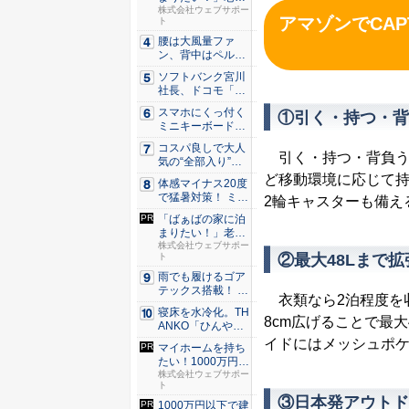
に住むな...
株式会社ウェブサポー
アマゾンでCAPT
ト
腰は大風量ファ
ン、背中はペルチ
ェ冷却。ダ...
ソフトバンク宮川
社長、ドコモ「ah
amo...
スマホにくっ付く
①引く・持つ・背
ミニキーボード！
触ってわ...
コスパ良しで大人
引く・持つ・背負うの
気の“全部入り”の
アンド...
ど移動環境に応じて
体感マイナス20度
で猛暑対策！ ミズ
2輪キャスターも備え
ノの...
「ばぁばの家に泊
まりたい！」老後
に住むな...
株式会社ウェブサポー
②最大48Lまで
ト
雨でも履けるゴア
テックス搭載！ ミ
衣類なら2泊程度を収
ズノの...
寝床を水冷化。TH
8cm広げることで最
ANKO「ひんやり
水流...
イドにはメッシュポ
マイホームを持ち
たい！1000万円以
下の...
株式会社ウェブサポー
ト
③日本発アウトド
1000万円以下で建