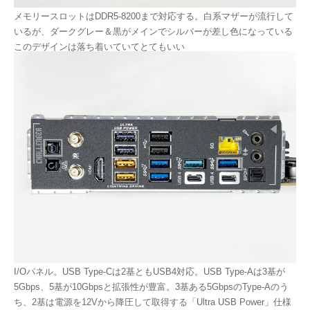
メモリースロットはDDR5-8200まで対応する。白系マザーが流行して
いるが、ダークグレー＆黒がメインでシルバーが差し色になっている
このデザインは落ち着いていてとてもいい
I/Oパネル。USB Type-Cは2基ともUSB4対応。USB Type-Aは3基が
5Gbps、5基が10Gbpsと拡張性が豊富。3基ある5GbpsのType-Aのう
ち、2基は電源を12Vから降圧して取得する「Ultra USB Power」仕様