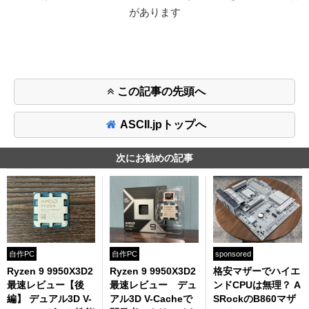
があります
この記事の先頭へ
ASCII.jpトップへ
次にお勧めの記事
自作PC
自作PC
sponsored
Ryzen 9 9950X3D2
Ryzen 9 9950X3D2
格安マザーでハイエ
最速レビュー【後
最速レビュー デュ
ンドCPUは無理？ A
編】 デュアル3D V-
アル3D V-Cacheで
SRockのB860マザ