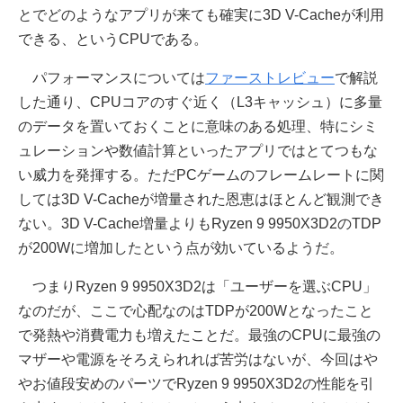
とでどのようなアプリが来ても確実に3D V-Cacheが利用
できる、というCPUである。
パフォーマンスについては
ファーストレビュー
で解説
した通り、CPUコアのすぐ近く（L3キャッシュ）に多量
のデータを置いておくことに意味のある処理、特にシミ
ュレーションや数値計算といったアプリではとてつもな
い威力を発揮する。ただPCゲームのフレームレートに関
しては3D V-Cacheが増量された恩恵はほとんど観測でき
ない。3D V-Cache増量よりもRyzen 9 9950X3D2のTDP
が200Wに増加したという点が効いているようだ。
つまりRyzen 9 9950X3D2は「ユーザーを選ぶCPU」
なのだが、ここで心配なのはTDPが200Wとなったこと
で発熱や消費電力も増えたことだ。最強のCPUに最強の
マザーや電源をそろえられれば苦労はないが、今回はや
やお値段安めのパーツでRyzen 9 9950X3D2の性能を引