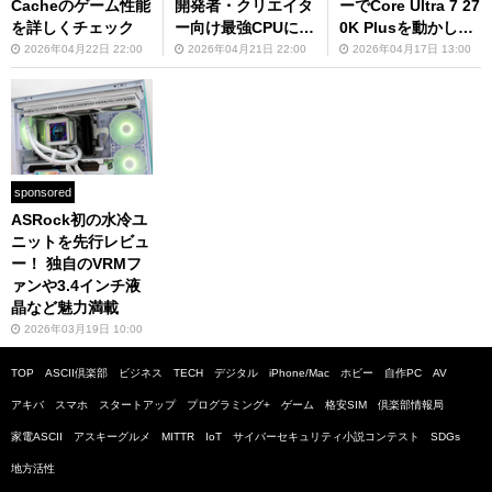
Cacheのゲーム性能
開発者・クリエイタ
ーでCore Ultra 7 27
を詳しくチェック
ー向け最強CPUにな
0K Plusを動かして
った驚きの実力を解
みた
2026年04月22日 22:00
2026年04月21日 22:00
2026年04月17日 13:00
説
sponsored
ASRock初の水冷ユ
ニットを先行レビュ
ー！ 独自のVRMフ
ァンや3.4インチ液
晶など魅力満載
2026年03月19日 10:00
TOP
ASCII倶楽部
ビジネス
TECH
デジタル
iPhone/Mac
ホビー
自作PC
AV
アキバ
スマホ
スタートアップ
プログラミング+
ゲーム
格安SIM
倶楽部情報局
家電ASCII
アスキーグルメ
MITTR
IoT
サイバーセキュリティ小説コンテスト
SDGs
地方活性