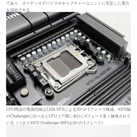
であり、オーディオデバイスやキャプチャーユニットに安定した電力
を供給できる
CPU周辺の電源回路は110A SPSによる20+2+1フェーズ構成。X870版
のChallengerに比べるとCPUコア用に余計に4フェーズ多く確保されて
いる（つまりX870 Challenger WiFiは16+2+1フェーズ）