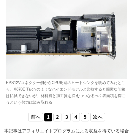
EPS12Vコネクター側からCPU周辺のヒートシンクを眺めてみたとこ
ろ。X870E Taichiのようなハイエンドモデルと比較すると簡素な印象
は払拭できないが、材料費と加工賃を抑えつつなるべく表面積を稼ご
うという努力は汲み取れる
前へ
1
2
3
4
5
次へ
本記事はアフィリエイトプログラムによる収益を得ている場合