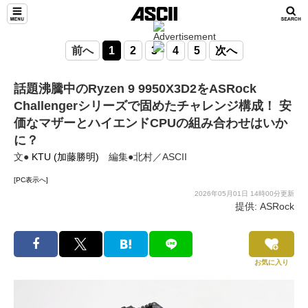
前へ
1
2
3
4
5
次へ
話題沸騰中のRyzen 9 9950X3D2をASRock
Challengerシリーズで固めたチャレンジ構成！ 安
価なマザーとハイエンドCPUの組み合わせはいか
に？
文●
KTU (加藤勝明)
編集●北村／ASCII
[PC表示へ]
2026年05月01日 14時00分更新
提供: ASRock
お気に入り