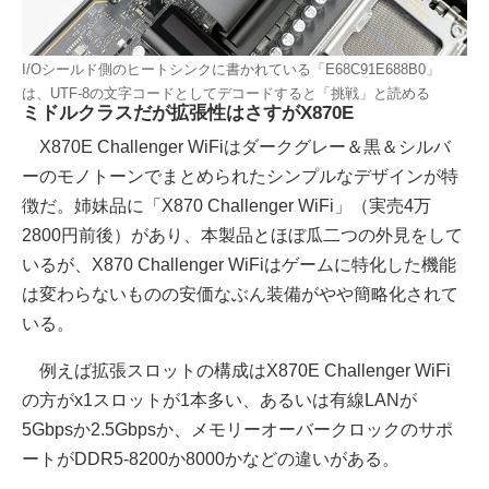
I/Oシールド側のヒートシンクに書かれている「E68C91E688B0」
は、UTF-8の文字コードとしてデコードすると「挑戦」と読める
ミドルクラスだが拡張性はさすがX870E
X870E Challenger WiFiはダークグレー＆黒＆シルバ
ーのモノトーンでまとめられたシンプルなデザインが特
徴だ。姉妹品に「X870 Challenger WiFi」（実売4万
2800円前後）があり、本製品とほぼ瓜二つの外見をして
いるが、X870 Challenger WiFiはゲームに特化した機能
は変わらないものの安価なぶん装備がやや簡略化されて
いる。
例えば拡張スロットの構成はX870E Challenger WiFi
の方がx1スロットが1本多い、あるいは有線LANが
5Gbpsか2.5Gbpsか、メモリーオーバークロックのサポ
ートがDDR5-8200か8000かなどの違いがある。