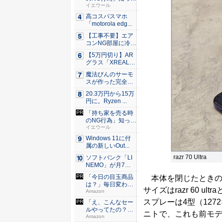
るだけ...
イエウール
高コスパスマホ
「motorola edg...
【工事不要】エア
コンNG部屋に冷房
を！ ...
【5万円切り】AR
グラス「XREAL
x...
魔法びんのサーモ
スが作った完全遮
光100...
20.3万円から15万
円に。Ryzen ...
「持ち家を売る時
のNG行為」知って
るだけ...
イエウール
Windows 11に付
属の新しいOut...
razr 70 Ultra
ソフトバンク「LI
NEMO」が月7日
間、...
「今日の目玉商品
本体を閉じたときのサイズ
は？」毎日変わる
サイズはrazr 60 
Amaz...
Amazon
スプレーは4型（1272
「え、こんなセー
ルやってたの？」
ニトで、これも前モ
80％O...
Amazon