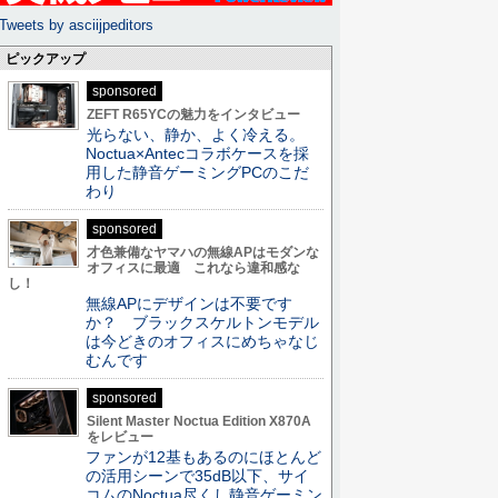
Tweets by asciijpeditors
ピックアップ
sponsored
ZEFT R65YCの魅力をインタビュー
光らない、静か、よく冷える。
Noctua×Antecコラボケースを採
用した静音ゲーミングPCのこだ
わり
sponsored
才色兼備なヤマハの無線APはモダンな
オフィスに最適 これなら違和感な
し！
無線APにデザインは不要です
か？ ブラックスケルトンモデル
は今どきのオフィスにめちゃなじ
むんです
sponsored
Silent Master Noctua Edition X870A
をレビュー
ファンが12基もあるのにほとんど
の活用シーンで35dB以下、サイ
コムのNoctua尽くし静音ゲーミン