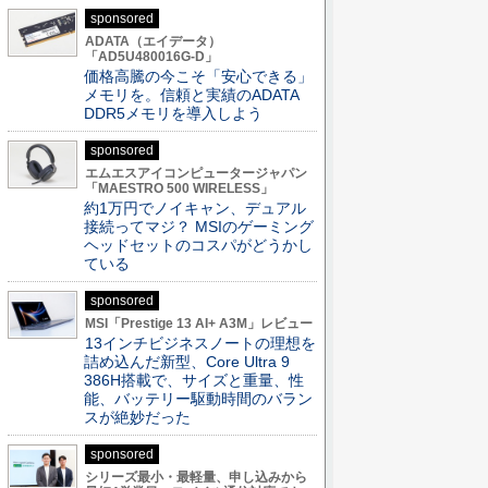
sponsored
ADATA（エイデータ）
「AD5U480016G-D」
価格高騰の今こそ「安心できる」
メモリを。信頼と実績のADATA
DDR5メモリを導入しよう
sponsored
エムエスアイコンピュータージャパン
「MAESTRO 500 WIRELESS」
約1万円でノイキャン、デュアル
接続ってマジ？ MSIのゲーミング
ヘッドセットのコスパがどうかし
ている
sponsored
MSI「Prestige 13 AI+ A3M」レビュー
13インチビジネスノートの理想を
詰め込んだ新型、Core Ultra 9
386H搭載で、サイズと重量、性
能、バッテリー駆動時間のバラン
スが絶妙だった
sponsored
シリーズ最小・最軽量、申し込みから