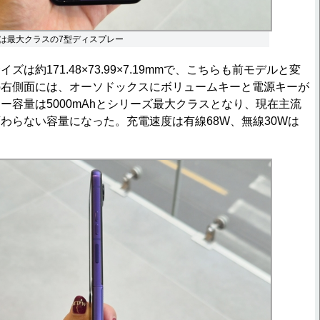
は最大クラスの7型ディスプレー
約171.48×73.99×7.19mmで、こちらも前モデルと変
の右側面には、オーソドックスにボリュームキーと電源キーが
ー容量は5000mAhとシリーズ最大クラスとなり、現在主流
わらない容量になった。充電速度は有線68W、無線30Wは