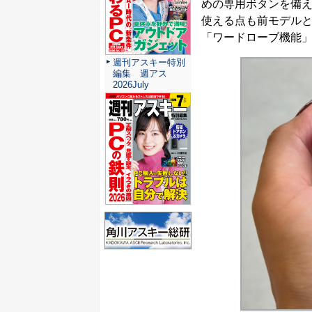
めの専用ボタンを備えている
使える点も前モデルと同等だ
「ワードローブ機能
週刊アスキー特別
編集 週アス
2026July