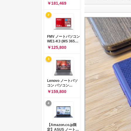
コン 15-fd 15.6イン
￥181,469
チ インテル Core 5
120U メモリ16GB
2
SSD512GB
Windows 11
Microsoft Office
2024搭載 WPS
Office搭載 カメラシ
FMV ノートパソコン
ャッター 指紋認証 薄
WE1-K3 (MS 365
型 Copilotキー搭載
Personal/Copilotキ
￥125,800
ナチュラルシルバー
ー搭載/Win 11/15.6
(BJ0M5PA-AAAI)
型/Core
3
i5/16GB/SSD
512GB/ホワイト)
FMVWK3E15W_AZ
Lenovo ノートパソ
コン パソコン
IdeaPad Slim 3 14.0
￥159,800
インチ AMD
Ryzen™ 5 8640HS
4
メモリ16GB
SSD512GB
Microsoft 365 試用
版 Windows11 バッ
テリー駆動12.6時間
【Amazon.co.jp限
重量1.39kg ルナグレ
定】ASUS ノートパ