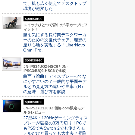
で、机も広く使えてデスクトップ
環境が激変した
sponsored
スイッチひとつで背中のS字カーブにフ
ィット！
腰を気にする長時間デスクワーカ
ーのための次世代チェア。理想の
座り心地を実現する「LiberNovo
Omni Pro」
sponsored
JN-IPS34UQ2-HSC6とJN-
IPSC34UQ2-HSC6で比較
曲面（湾曲）ディスプレーってな
にがすごいの？一般的な平面モデ
ルとの見え方の違いや曲率（R）
の意味、選び方を解説
sponsored
JN-IPS27G120U2 価格.com限定モデ
ルをレビュー
27型4K・120Hzゲーミングディス
プレーが破格の3万円切り！PCで
もPS5でもSwitch 2でも使えるモ
デルだけど買っても大丈夫？昇降