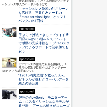
最短4営業日。モバイル通信対応でキャ
ッシュレス導入のハードルを下げる
キャッシュレス決済の利用シーン
を広げる 三井住友カードの
「stera terminal light」とソフト
バンクのIoT回線
sponsored
手ぶらで挑戦できるアプライド豊
田店の自作PC組み立てイベント
で感動の完成体験を！ プロのスタ
ッフによるサポートで初参加でも
安心
sponsored
ガバナンスの徹底で安全を担保し、AI
活用の促進で目指すのは“トレジャー
Box”という成長エンジン
“120TB消失危機”を救ったBox。
ゼネラルが挑むグローバルデータ
統合の舞台裏
sponsored
好評のViewSonic「モニターアー
ム」にスタイリッシュなモデルが
新登場！ アームの動きがスムーズ