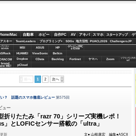
Phone/Mac
自動車
ホビー
自作PC
AV
アキバ
スマホ
ゲ
スタートアップ
アスキー
TeamLeaders
プログラミング+
SDGs
地方活性
PUACL2026
ChallengersJP
パソコン
ゲーミングPC
MSI
ASUS
HP
STORM
SEVEN
ASRock
HUAWEI
ViewSonic
Belkin
ソフトバンクの
Dropbox
CData
Backlog
Fortinet
ヤマハ
Zoom
ORACOM
IoT
brand
pCloud
new ME!
前へ
1
2
次へ
買い？ 話題のスマホ徹底レビュー
第575回
ビュー
折りたたみ「razr 70」シリーズ実機レポ！
s」とLOFICセンサー搭載の「ultra」
分更新
文● 山根康宏 編集●ASCII