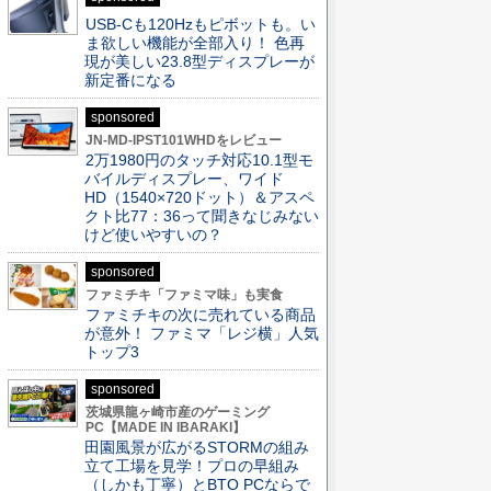
USB-Cも120Hzもピボットも。い
ま欲しい機能が全部入り！ 色再
現が美しい23.8型ディスプレーが
新定番になる
sponsored
JN-MD-IPST101WHDをレビュー
2万1980円のタッチ対応10.1型モ
バイルディスプレー、ワイド
HD（1540×720ドット）＆アスペ
クト比77：36って聞きなじみない
けど使いやすいの？
sponsored
ファミチキ「ファミマ味」も実食
ファミチキの次に売れている商品
が意外！ ファミマ「レジ横」人気
トップ3
sponsored
茨城県龍ヶ崎市産のゲーミング
PC【MADE IN IBARAKI】
田園風景が広がるSTORMの組み
立て工場を見学！プロの早組み
（しかも丁寧）とBTO PCならで