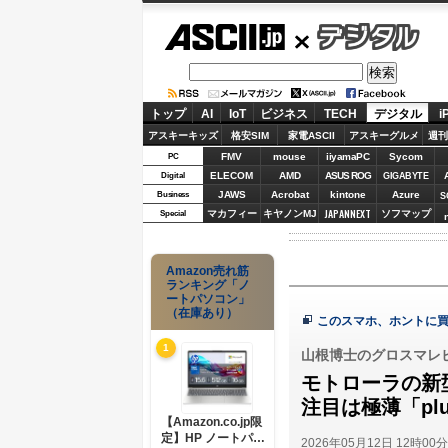
ASCII.jp
デジタル
トップ
AI
IoT
ビジネス
TECH
デジタル
i
アスキーキッズ
格安SIM
家電ASCII
アスキーグルメ
週刊
FMV
mouse
iiyamaPC
Sycom
PC
ELECOM
AMD
ASUS ROG
Digital
GIGABYTE
JAWS
Acrobat
kintone
Azure
Business
S
JAPANNEXT
マカフィー
キヤノンMJ
ソフマップ
Special
Amazon売れ筋
ランキング「ノ
ートパソコン」
（在庫あり）
このスマホ、ホントに
1
山根博士のグロスマレ
モトローラの新型
注目は極薄「plu
【Amazon.co.jp限
定】HP ノートパソ
2026年05月12日 12時00