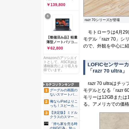
ー 83K9003JJP ノー
ソコン Vivobook 15
￥139,800
トPC
M1502NAQ 15.6イ
ンチ AMD Ryzen 7
5
170 メモリ16GB
razr 70シリーズが登場
SSD 512GB
Microsoft 365
Personal (24か月版)
モトローラは4月29
搭載 Windows 11 重
【整備済み品】軽量
モデル「razr 70
量1.7kg Wi-Fi 6E ク
薄型ノートパソコン
ワイエットブルー
ので、外観を中心に
dynabook G83 ■
￥62,800
M1502NAQ-
13.3型
R7165BUWS
FHD(1920x1080) -
Amazonのアソシエイ
高性能第11世代Core
トとして、ASCII.jpは
LOFICセンサ
i5-1135G7 - メモリ
適格販売により収入を
16GB - SSD 256GB
「razr 70 ultra」
得ています。
- Webカメラ -
WiFi&Bluetooth -
razr 70 ultraは
USB Type-C - MS
Office 2021 - Win11
モデルとなる「razr 
グーグルの画面の
搭載
ないスマートバン
モリーは12GBまたは1
ド「Go...
俺ならiPadよりこ
る。アメリカでの価格は
っち！スピーカー
9個...
【決定版】ミドル
クラスのスマート
フォンの...
「持ち家を売る時
のNG行為」知って