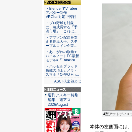
ASCII倶楽部
・BlenderでVTuber
アバター制作
VRChat対応で苦戦…
・プロ野球も対象
に、急成長する「予
測市場」 これは…
・アマゾン配送を支
える物流大手、ステ
ーブルコイン企業…
・あこがれの旗艦モ
バイルノートPC最新
モデル=「ThinkPa…
・ハッセルブラッド
搭載の頂上カメラ・
スマホ「OPPO Fin…
ASCII倶楽部とは
注目ニュース
週刊アスキー特別
編集 週アス
2026August
4型アウトディス
本体の左側面には、ul