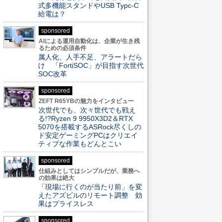
式多機能スタンドやUSB Typc-C
給電は？
sponsored
AIによる運用自動化は、企業が生き残
るための必須条件
属人化、人手不足、アラートだら
け 「FortiSOC」が目指す次世代
SOC改革
sponsored
ZEFT R65YBの魅力をインタビュー
次世代でも、次々世代でも戦え
る!?Ryzen 9 9950X3D2＆RTX
5070を搭載するASRock尽くしの
ド安定ゲーミングPCはクリエイ
ティブな作業もどんとこい
sponsored
仕組みとしてはシンプルだが、業務へ
の効果は絶大
「現場に行くのが当たり前」を変
えたアズビルのリモート調整 効
果はプライスレス
sponsored