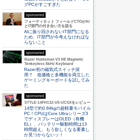
グPCがすごすぎた
sponsored
フォーティネット フィールドCTOがAI
とIT部門の付き合い方を語る
AIに振り回されないIT部門になる
ため、IT部門が今考えなければな
らないこと
sponsored
Razer Huntsman V3 HE Magnetic
Tenkeyless 8kHz Keyboard
Razer初の磁気式スイッチ採
用？ 低価格と多機能を両立した
ゲーミングキーボードを試してみ
た
sponsored
STYLE-14FH132-U5-UCSXをレビュー
14型で約0.84kgの超軽量モバイル
PC！CPUはCore Ultraシリーズ3
でディスプレーはOLED（有機
EL）、バッテリー駆動時間は13
時間超え。もう欲しくなる要素し
か見つからないッ！