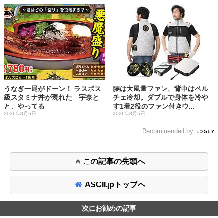
うなぎ一尾がドーン！ ラスボス
腰は大風量ファン、背中はペル
級スタミナ丼が現れた 宇奈と
チェ冷却。ダブルで身体を冷や
と、やってる
す1着2役のファン付きウ...
2026年8月6日
2026年8月5日
Recommended by
この記事の先頭へ
ASCII.jpトップへ
次にお勧めの記事