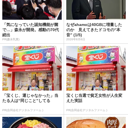
「気になっていた認知機能が菌
なぜahamoは40GBに増量した
で…」森永が開発。感動の70代
のか 見えてきたドコモの“本
続出
音” (1/5)
PR(森永乳業)
2026年8月6日
「宝くじ、運じゃなかった」当
宝くじ当選で貧乏女性が人生変
たる人は“同じこと”してる
えた実話
PR(合同会社デジタルファーム )
PR(合同会社デジタルファーム )