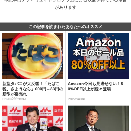
があります
この記事を読まれたあなたへのオススメ
新型タバコが大反響！「たばこ
Amazon今日も見逃せない！8
税、さようなら」600円→83円の
0%OFF以上が続々登場
新型が爆売れ
PR(株式会社HAL)
PR(Amazon)