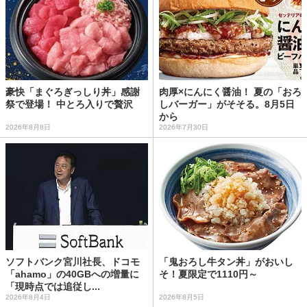
豪快「まぐろぎっしり丼」感謝
肉厚×にんにく醤油！ 夏の「おろ
祭で登場！ 中とろ入りで贅沢
しバーガー」がそそる。8月5日
から
2026年8月8日
2026年7月30日
ソフトバンク宮川社長、ドコモ
「鬼おろし牛タン丼」がおいし
「ahamo」の40GBへの増量に
そ！夏限定で1110円～
「現時点では追従し...
2026年8月4日
2026年8月5日