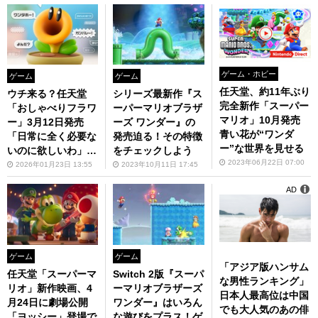
ゲーム・ホビー
ゲーム
ゲーム
任天堂、約11年ぶり
ウチ来る？任天堂
シリーズ最新作『ス
完全新作「スーパー
「おしゃべりフラワ
ーパーマリオブラザ
マリオ」10月発売
ー」3月12日発売
ーズ ワンダー』の
青い花が“ワンダ
「日常に全く必要な
発売迫る！その特徴
ー”な世界を見せる
いのに欲しいわ」
をチェックしよう
2023年06月22日 07:00
「一日中しゃべって
2026年01月23日 13:55
2023年10月11日 17:45
そう」
AD
ゲーム
ゲーム
「アジア版ハンサム
任天堂「スーパーマ
Switch 2版『スーパ
な男性ランキング」
リオ」新作映画、4
ーマリオブラザーズ
日本人最高位は中国
月24日に劇場公開
ワンダー』はいろん
でも大人気のあの俳
「ヨッシー」登場で
な遊びをプラス！ゲ