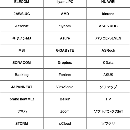
ELECOM
iiyama PC
HUAWEI
JAWS-UG
AMD
kintone
Acrobat
Sycom
ASUS ROG
キヤノンMJ
Azure
パソコンSEVEN
MSI
GIGABYTE
ASRock
SORACOM
Dropbox
CData
Backlog
Fortinet
ASUS
JAPANNEXT
ViewSonic
ソフマップ
brand new ME!
Belkin
HP
ヤマハ
Zoom
ソフトバンクのIoT
STORM
pCloud
ソフクリ