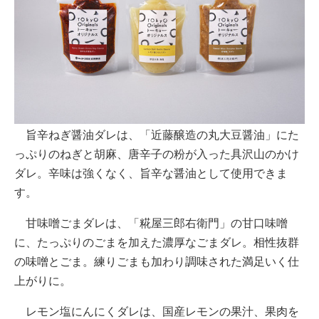
旨辛ねぎ醤油ダレは、「近藤醸造の丸大豆醤油」にた
っぷりのねぎと胡麻、唐辛子の粉が入った具沢山のかけ
ダレ。辛味は強くなく、旨辛な醤油として使用できま
す。
甘味噌ごまダレは、「糀屋三郎右衛門」の甘口味噌
に、たっぷりのごまを加えた濃厚なごまダレ。相性抜群
の味噌とごま。練りごまも加わり調味された満足いく仕
上がりに。
レモン塩にんにくダレは、国産レモンの果汁、果肉を