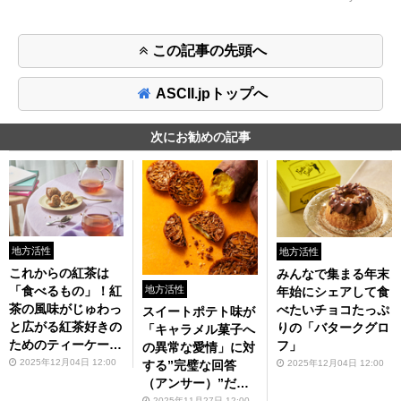
この記事の先頭へ
ASCII.jpトップへ
次にお勧めの記事
地方活性
地方活性
これからの紅茶は
みんなで集まる年末
地方活性
「食べるもの」！紅
年始にシェアして食
茶の風味がじゅわっ
べたいチョコたっぷ
スイートポテト味が
と広がる紅茶好きの
りの「バタークグロ
「キャラメル菓子へ
ためのティーケーキ
フ」
の異常な愛情」に対
がラブい
2025年12月04日 12:00
2025年12月04日 12:00
する”完璧な回答
（アンサー）”だっ
2025年11月27日 12:00