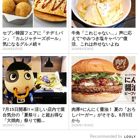
セブン韓国フェアに「チヂミパ
牛角「これじゃない…」声に応
ン」「カムジャチーズボール」
えて“やみつき塩キャベツ”復
気になるグルメ続々
活、これは外せないよね
2026年6月4日
2026年4月30日
7月15日開幕!!＝涼しい店内で屋
肉厚×にんにく醤油！ 夏の「おろ
台気分の「夏祭り」と超お得な
しバーガー」がそそる。8月5日
「大焼肉」祭りで酷...
から
2026年7月10日
2026年7月30日
Recommended by