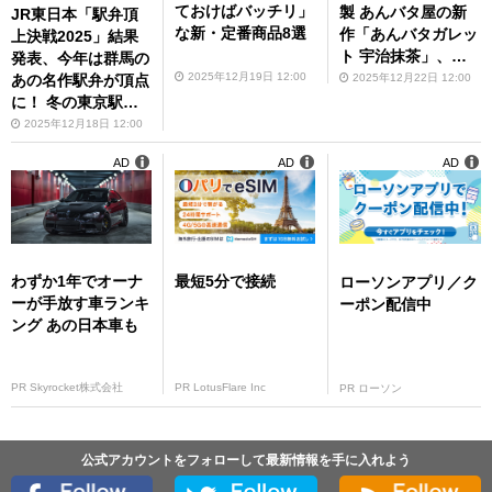
ておけばバッチリ」
製 あんバタ屋の新
JR東日本「駅弁頂
な新・定番商品8選
作「あんバタガレッ
上決戦2025」結果
ト 宇治抹茶」、打
発表、今年は群馬の
率10割記録を更新
2025年12月19日 12:00
2025年12月22日 12:00
あの名作駅弁が頂点
に！ 冬の東京駅に
日本の美味い弁当が
2025年12月18日 12:00
ずらり
AD
AD
AD
わずか1年でオーナ
最短5分で接続
ローソンアプリ／ク
ーが手放す車ランキ
ーポン配信中
ング あの日本車も
PR Skyrocket株式会社
PR LotusFlare Inc
PR ローソン
公式アカウントをフォローして最新情報を手に入れよう