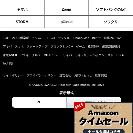
ヤマハ
Zoom
ソフトバンクのIoT
STORM
pCloud
ソフクリ
TOP
ASCII倶楽部
ビジネス
TECH
デジタル
iPhone/Mac
ホビー
自作PC
AV
アキバ
スマホ
スタートアップ
プログラミング+
ゲーム
格安SIM
倶楽部情報局
家電ASCII
アスキーグルメ
MITTR
IoT
サイバーセキュリティ小説コンテスト
SDGs
地方活性
サイトポリシー
プライバシーポリシー
運営会社
お問い合わせ
広告掲載
© KADOKAWA ASCII Research Laboratories, Inc. 2026
表示形式
PC
スマートフォン