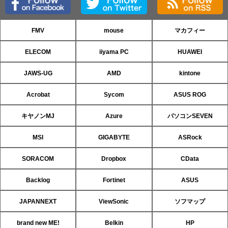
FMV
mouse
マカフィー
ELECOM
iiyama PC
HUAWEI
JAWS-UG
AMD
kintone
Acrobat
Sycom
ASUS ROG
キヤノンMJ
Azure
パソコンSEVEN
MSI
GIGABYTE
ASRock
SORACOM
Dropbox
CData
Backlog
Fortinet
ASUS
JAPANNEXT
ViewSonic
ソフマップ
brand new ME!
Belkin
HP