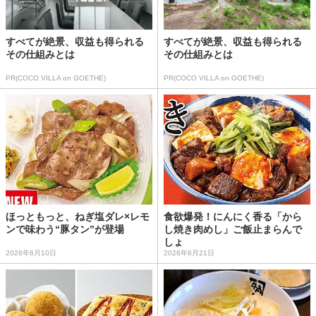
すべてが絶景、収益も得られる
すべてが絶景、収益も得られる
その仕組みとは
その仕組みとは
PR(COCO VILLA on GOETHE)
PR(COCO VILLA on GOETHE)
ほっともっと、ねぎ塩ダレ×レモ
食欲爆発！にんにく香る「から
ンで味わう“豚タン”が登場
し焼き肉めし」ご飯止まらんで
しょ
2026年6月10日
2026年6月21日