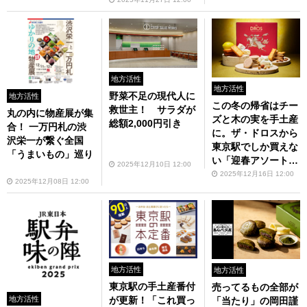
た件
地方活性
地方活性
野菜不足の現代人に
地方活性
この冬の帰省はチー
救世主！ サラダが
丸の内に物産展が集
ズと木の実を手土産
総額2,000円引き
合！ 一万円札の渋
に。ザ・ドロスから
沢栄一が繋ぐ全国
東京駅でしか買えな
「うまいもの」巡り
い「迎春アソートボ
2025年12月10日 12:00
ックス」
2025年12月16日 12:00
2025年12月08日 12:00
地方活性
地方活性
東京駅の手土産番付
売ってるもの全部が
地方活性
が更新！「これ買っ
「当たり」の岡田謹