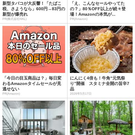
新型タバコが大反響！「たばこ
「え、こんなセールやってた
税、さようなら」600円→83円の
の？」80％OFF以上が続々登
新型が爆売れ
場！Amazonの本気が...
PR(株式会社HAL)
PR(Amazon)
「今日の目玉商品は？」毎日変
にんにく4倍も！牛角“元気祭
わるAmazonタイムセールが見
り”開催 スタミナ全開の旨辛7
逃せない
品
PR(Amazon)
2026年5月17日