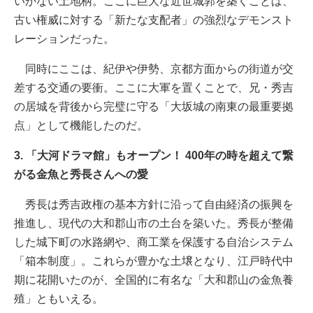
いかない土地柄。ここに巨大な近世城郭を築くことは、
古い権威に対する「新たな支配者」の強烈なデモンスト
レーションだった。
同時にここは、紀伊や伊勢、京都方面からの街道が交
差する交通の要衝。ここに大軍を置くことで、兄・秀吉
の居城を背後から完璧に守る「大坂城の南東の最重要拠
点」として機能したのだ。
3. 「大河ドラマ館」もオープン！ 400年の時を超えて繋
がる金魚と秀長さんへの愛
秀長は秀吉政権の基本方針に沿って自由経済の振興を
推進し、現代の大和郡山市の土台を築いた。秀長が整備
した城下町の水路網や、商工業を保護する自治システム
「箱本制度」。これらが豊かな土壌となり、江戸時代中
期に花開いたのが、全国的に有名な「大和郡山の金魚養
殖」ともいえる。