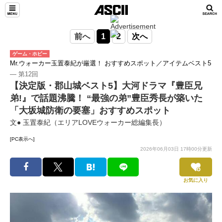
前へ
1
2
次へ
ゲーム・ホビー
Mr.ウォーカー玉置泰紀が厳選！ おすすめスポット／アイテムベスト5
― 第12回
【決定版・郡山城ベスト5】大河ドラマ『豊臣兄
弟!』で話題沸騰！ “最強の弟”豊臣秀長が築いた
「大坂城防衛の要塞」おすすめスポット
文● 玉置泰紀（エリアLOVEウォーカー総編集長）
[PC表示へ]
2026年06月03日 17時00分更新
お気に入り