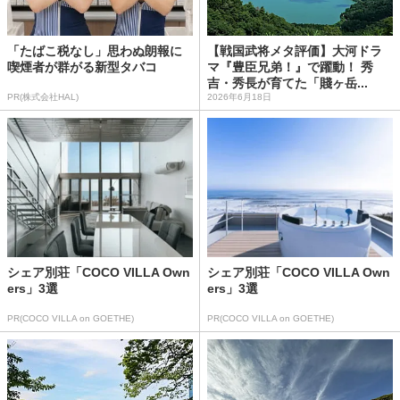
「たばこ税なし」思わぬ朗報に
【戦国武将メタ評価】大河ドラ
喫煙者が群がる新型タバコ
マ『豊臣兄弟！』で躍動！ 秀
吉・秀長が育てた「賤ヶ岳...
PR(株式会社HAL)
2026年6月18日
シェア別荘「COCO VILLA Own
シェア別荘「COCO VILLA Own
ers」3選
ers」3選
PR(COCO VILLA on GOETHE)
PR(COCO VILLA on GOETHE)