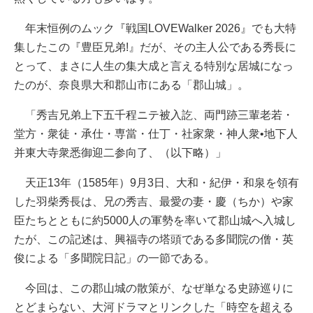
年末恒例のムック『戦国LOVEWalker 2026』でも大特
集したこの『豊臣兄弟!』だが、その主人公である秀長に
とって、まさに人生の集大成と言える特別な居城になっ
たのが、奈良県大和郡山市にある「郡山城」。
「秀吉兄弟上下五千程ニテ被入訖、両門跡三輩老若・
堂方・衆徒・承仕・専當・仕丁・社家衆・神人衆•地下人
并東大寺衆悉御迎二参向了、（以下略）」
天正13年（1585年）9月3日、大和・紀伊・和泉を領有
した羽柴秀長は、兄の秀吉、最愛の妻・慶（ちか）や家
臣たちとともに約5000人の軍勢を率いて郡山城へ入城し
たが、この記述は、興福寺の塔頭である多聞院の僧・英
俊による「多聞院日記」の一節である。
今回は、この郡山城の散策が、なぜ単なる史跡巡りに
とどまらない、大河ドラマとリンクした「時空を超える