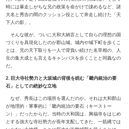
時には暴走しがちな兄の政策を命がけで諌めるなど、諸
大名と秀吉の間のクッション役として奔走し続けた「天
下人の影」。
そんな彼が、ついに大和大納言として自らの理想の国
づくりを具現化したのが郡山城。城内や城下町を歩くこ
とは、兄の天下取りを一人で背負い続けた名宰相の、人
生の集大成とも言えるキャンバスを歩くことと同義なの
だ。
2. 巨大寺社勢力と大坂城の背後を睨む「畿内統治の要
石」としての絶妙な立地
なぜ、秀長はこの場所を選んだのか。それは大和郡山
が地理的・軍事的に「畿内統治の要石（キーストー
ン）」だったからだ。当時の大和国は、興福寺をはじめ
とする強大な寺社勢力が長年支配してきた、一筋縄では