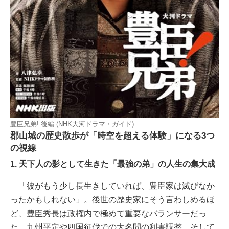
豊臣兄弟! 後編 (NHK大河ドラマ・ガイド)
郡山城の歴史散歩が「時空を超える体験」になる3つ
の視線
1. 天下人の影として生きた「最強の弟」の人生の集大成
「彼がもう少し長生きしていれば、豊臣家は滅びなか
ったかもしれない」。後世の歴史家にそう言わしめるほ
ど、豊臣秀長は政権内で極めて重要なバランサーだっ
た。九州平定や四国征伐での大名間の利害調整、そして