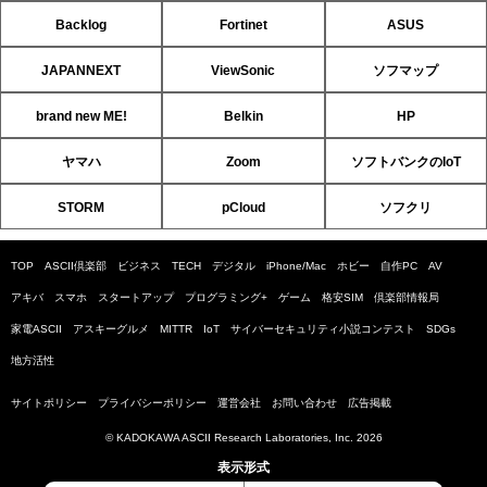
Backlog
Fortinet
ASUS
JAPANNEXT
ViewSonic
ソフマップ
brand new ME!
Belkin
HP
ヤマハ
Zoom
ソフトバンクのIoT
STORM
pCloud
ソフクリ
TOP
ASCII倶楽部
ビジネス
TECH
デジタル
iPhone/Mac
ホビー
自作PC
AV
アキバ
スマホ
スタートアップ
プログラミング+
ゲーム
格安SIM
倶楽部情報局
家電ASCII
アスキーグルメ
MITTR
IoT
サイバーセキュリティ小説コンテスト
SDGs
地方活性
サイトポリシー
プライバシーポリシー
運営会社
お問い合わせ
広告掲載
© KADOKAWA ASCII Research Laboratories, Inc. 2026
表示形式