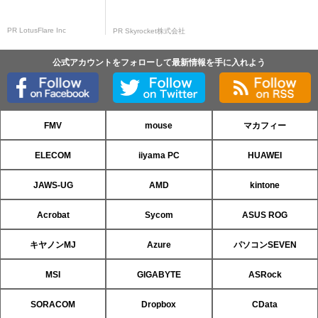
PR LotusFlare Inc
PR Skyrocket株式会社
公式アカウントをフォローして最新情報を手に入れよう
FMV
mouse
マカフィー
ELECOM
iiyama PC
HUAWEI
JAWS-UG
AMD
kintone
Acrobat
Sycom
ASUS ROG
キヤノンMJ
Azure
パソコンSEVEN
MSI
GIGABYTE
ASRock
SORACOM
Dropbox
CData