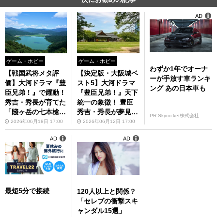
AD
ゲーム・ホビー
ゲーム・ホビー
わずか1年でオーナ
【戦国武将メタ評
【決定版・大阪城ベ
ーが手放す車ランキ
価】大河ドラマ『豊
スト5】大河ドラマ
ング あの日本車も
臣兄弟！』で躍動！
『豊臣兄弟！』天下
秀吉・秀長が育てた
統一の象徴！ 豊臣
「賤ヶ岳の七本槍」
秀吉・秀長が夢見た
PR Skyrocket株式会社
総合力ベスト5
「大坂城」おすすめ
2026年06月18日 17:00
2026年06月12日 17:00
スポット
AD
AD
最短5分で接続
120人以上と関係？
「セレブの衝撃スキ
ャンダル15選」