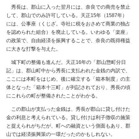
秀長は、郡山に入った翌月には、奈良での商売を禁止
して、郡山でのみ許可している。天正15年（1587年）
には、公事座（くじざ。寺社に税をおさめて商業の独占
を認められた組合）を廃止している。いわゆる「楽座」
の政策で、自由経済を振興することで、奈良の既得権益
に大きな打撃を与えた。
城下町の整備も進んだ。天正16年の「郡山惣町分日
記」は、郡山町中から秀長に支払われた金銭の内訳で、
ここには本町をはじめ、後に確立する「箱本制度」の主
体となった「箱本十三町」が列記されており、秀長の頃
にこれらの町が整備されたことがわかる。
この郡山が支払った金銭は、秀長が郡山に貸し付けた
金の利息と考えられている。貸し付けは利子徴収の施策
と捉えられがちだが、町への融資という側面もあり、郡
山では経済振興策の一環だったのかもしれない。