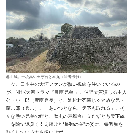
郡山城。一段高い天守台と本丸（筆者撮影）
今、日本中の大河ファンが熱い視線を注いでいるの
が、NHK大河ドラマ『豊臣兄弟!』。仲野太賀演じる主人
公・小一郎（豊臣秀長）と、池松壮亮演じる奔放な兄・
藤吉郎（秀吉）。「あいつとなら、天下も取れる」。そ
んな熱い兄弟の絆と、歴史の表舞台に立たずとも天下統
一を陰で泥臭く支え続けた“最強の弟”の姿に、毎週胸を
熱くしている方も多いはず。