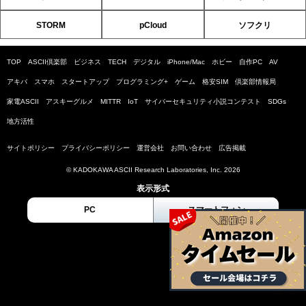
STORM
pCloud
ソフクリ
TOP
ASCII倶楽部
ビジネス
TECH
デジタル
iPhone/Mac
ホビー
自作PC
AV
アキバ
スマホ
スタートアップ
プログラミング+
ゲーム
格安SIM
倶楽部情報局
家電ASCII
アスキーグルメ
MITTR
IoT
サイバーセキュリティ小説コンテスト
SDGs
地方活性
サイトポリシー
プライバシーポリシー
運営会社
お問い合わせ
広告掲載
© KADOKAWA ASCII Research Laboratories, Inc. 2026
表示形式
PC
スマートフォン