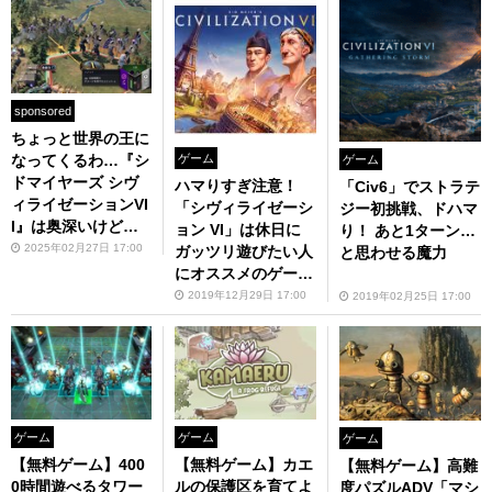
sponsored
ちょっと世界の王に
ゲーム
なってくるわ…『シ
ゲーム
ドマイヤーズ シヴ
ハマりすぎ注意！
「Civ6」でストラテ
ィライゼーションVI
「シヴィライゼーシ
ジー初挑戦、ドハマ
I』は奥深いけど初
ョン VI」は休日に
り！ あと1ターン…
心者でもイケるスト
2025年02月27日 17:00
ガッツリ遊びたい人
と思わせる魔力
ラテジーゲームの新
にオススメのゲーム
定番だ！
だ！
2019年12月29日 17:00
2019年02月25日 17:00
ゲーム
ゲーム
ゲーム
【無料ゲーム】400
【無料ゲーム】カエ
【無料ゲーム】高難
0時間遊べるタワー
ルの保護区を育てよ
度パズルADV「マシ