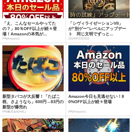
「え、こんなセールやってた
「シヴィライゼーションVII」
の？」80％OFF以上が続々登
が“別ゲー”レベルにアップデー
場！Amazonの本気が...
ト 同じ文明でずっと...
PR(Amazon)
2026年5月20日
新型タバコが大反響！「たばこ
Amazon今日も見逃せない！8
税、さようなら」600円→83円の
0%OFF以上が続々登場
新型が爆売れ
PR(株式会社HAL)
PR(Amazon)