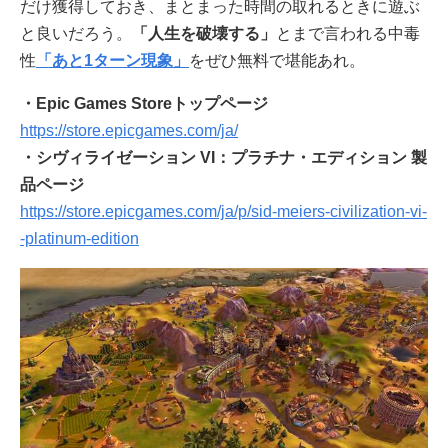
だけ獲得しておき、まとまった時間の取れるときに遊ぶ
と良いだろう。
「人生を破壊する」
とまで言われる中毒
性
「あと1ターン現象」
をぜひ無料で堪能あれ。
・Epic Games Storeトップページ
https://store.epicgames.com/ja/
・シヴィライゼーション VI：プラチナ・エディション 製
品ページ
https://store.epicgames.com/ja/p/sid-meiers-civilization-vi-
-platinum-edition