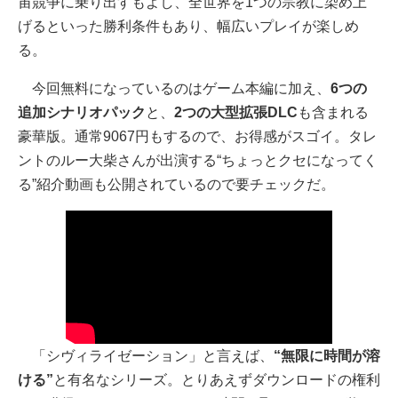
宙競争に乗り出すもよし、全世界を1つの宗教に染め上
げるといった勝利条件もあり、幅広いプレイが楽しめ
る。
今回無料になっているのはゲーム本編に加え、
6つの
追加シナリオパック
と、
2つの大型拡張DLC
も含まれる
豪華版。通常9067円もするので、お得感がスゴイ。タレ
ントのルー大柴さんが出演する“ちょっとクセになってく
る”紹介動画も公開されているので要チェックだ。
「シヴィライゼーション」と言えば、
“無限に時間が溶
ける”
と有名なシリーズ。とりあえずダウンロードの権利