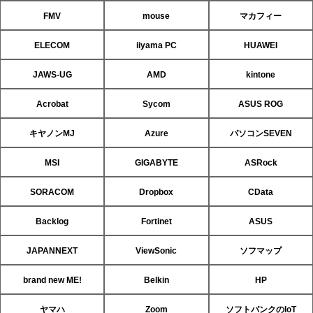
FMV
mouse
マカフィー
ELECOM
iiyama PC
HUAWEI
JAWS-UG
AMD
kintone
Acrobat
Sycom
ASUS ROG
キヤノンMJ
Azure
パソコンSEVEN
MSI
GIGABYTE
ASRock
SORACOM
Dropbox
CData
Backlog
Fortinet
ASUS
JAPANNEXT
ViewSonic
ソフマップ
brand new ME!
Belkin
HP
ヤマハ
Zoom
ソフトバンクのIoT