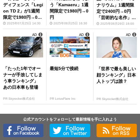
ディフェンス「Legi
う「Kamaeru」1週
ナリウム」1週間限
on TD 2」が1週間
間限定で1980円→0
定で2400円→0円
限定で1980円→0
円
「芸術的な名作」
円 「人口は少ない
「雰囲気が好き」
2025年07月25日 14:30
2025年08月25日 16:30
2025年08月29日 18:00
けど民度は良い」
AD
AD
AD
「運要素が良い意味
で皆無な神ゲー」
「たった1年でオー
最短5分で接続
「世界で最も美しい
ナーが手放してしま
顔ランキング」日本
う車ランキング」
人トップは誰？
あの日本車も登場
PR Skyrocket株式会社
PR LotusFlare Inc
PR Skyrocket株式会社
公式アカウントをフォローして最新情報を手に入れよう