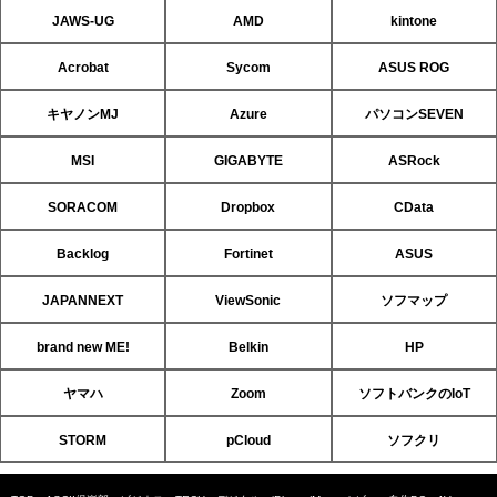
JAWS-UG
AMD
kintone
Acrobat
Sycom
ASUS ROG
キヤノンMJ
Azure
パソコンSEVEN
MSI
GIGABYTE
ASRock
SORACOM
Dropbox
CData
Backlog
Fortinet
ASUS
JAPANNEXT
ViewSonic
ソフマップ
brand new ME!
Belkin
HP
ヤマハ
Zoom
ソフトバンクのIoT
STORM
pCloud
ソフクリ