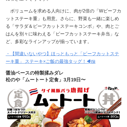
ボリュームを求める人向けに、肉が2倍の「Wビーフカ
ットステーキ重」も用意。さらに、野菜も一緒に楽しめ
る「サラダ＆ビーフカットステーキコンボ」や、肉とご
はんを別々に味わえる「ビーフカットステーキ弁当」な
ど、多彩なラインアップが揃っています。
・【間違いないやつ】ほっともっと「ビーフカットステ
ーキ重」 ステーキ×ご飯の最強タッグ！🥩🍱
醤油ベースの特製揉みダレ
松のや「ムートート定食」3月19日〜