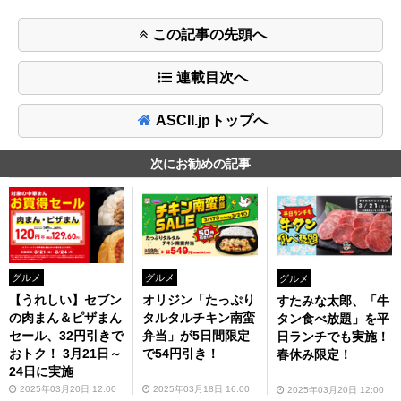
この記事の先頭へ
連載目次へ
ASCII.jpトップへ
次にお勧めの記事
グルメ
グルメ
グルメ
【うれしい】セブン
オリジン「たっぷり
すたみな太郎、「牛
の肉まん＆ピザまん
タルタルチキン南蛮
タン食べ放題」を平
セール、32円引きで
弁当」が5日間限定
日ランチでも実施！
おトク！ 3月21日～
で54円引き！
春休み限定！
24日に実施
2025年03月20日 12:00
2025年03月18日 16:00
2025年03月20日 12:00