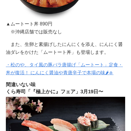
▲ムートート丼 890円
※沖縄店舗では販売なし
また、生卵と素揚げしたにんにくを添え、にんにく醤
油ダレをかけた「ムートート丼」も登場します。
・松のや、タイ風の豚バラ唐揚げ「ムートート」定食・
丼が復活！ にんにく醤油や青唐辛子で本場の味🌶🧄
間違いない味
くら寿司「『極上かに』フェア」3月19日〜