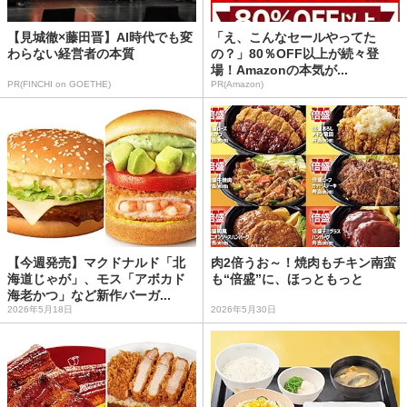
【見城徹×藤田晋】AI時代でも変
「え、こんなセールやってた
わらない経営者の本質
の？」80％OFF以上が続々登
場！Amazonの本気が...
PR(FINCHI on GOETHE)
PR(Amazon)
【今週発売】マクドナルド「北
肉2倍うお～！焼肉もチキン南蛮
海道じゃが」、モス「アボカド
も“倍盛”に、ほっともっと
海老かつ」など新作バーガ...
2026年5月18日
2026年5月30日