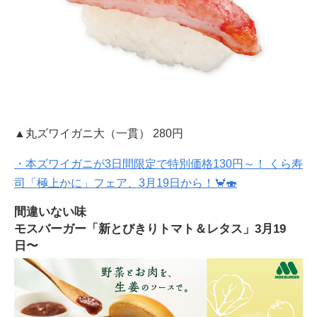
▲丸ズワイガニ大（一貫） 280円
・本ズワイガニが3日間限定で特別価格130円～！ くら寿
司「極上かに」フェア、3月19日から！🦀🍣
間違いない味
モスバーガー「新とびきりトマト＆レタス」3月19
日〜