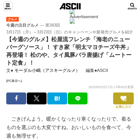
グルメ
今週の注目グルメ
― 第343回
3月17日（月）～3月23日（日）のキャンペーンや新発売グルメを紹介
【今週のグルメ】松屋流フレンチ「海老のニュー
バーグソース」！ すき家「明太マヨチーズ牛丼」
再登場！ 松のや、タイ風豚バラ唐揚げ「ムートー
ト定食」！
文●
モーダル小嶋（アスキーグルメ）
編集●ASCII
[PC表示へ]
2025年03月17日 17時00分更新
お気に入り
ごきげんよう。暖かくなったり寒くなったりで、着る
ものを選ぶのも大変ですね。おいしいものを食べて、今
週も無理せず。