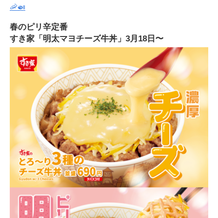
🦐🍛
春のピリ辛定番
すき家「明太マヨチーズ牛丼」3月18日〜