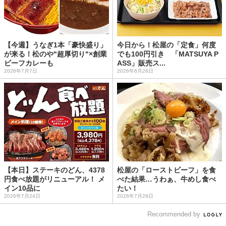
【今週】うなぎ1本「豪快盛り」
今日から！松屋の「定食」何度
が来る！松のや"超厚切り"×創業
でも100円引き 「MATSUYA P
ビーフカレーも
ASS」販売ス...
2026年7月7日
2026年6月26日
【本日】ステーキのどん、4378
松屋の「ローストビーフ」を食
円食べ放題がリニューアル！ メ
べた結果…うわぁ、牛めし食べ
イン10品に
たい！
2026年7月24日
2026年7月29日
Recommended by