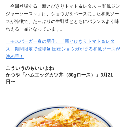
今回登場する「新とびきりトマト＆レタス ～和風ジン
ジャーソース～」は、ショウガをベースにした和風ソー
スが特徴で、たっぷりの生野菜とともにバランスよく味
わえる一品となっています。
・モスバーガー春の新作、「新とびきりトマト＆レタ
ス」期間限定で登場🍔 国産ショウガが香る和風ソースが
決め手！
こういうのもいいよね
かつや「ハムエッグカツ丼（80gロース）」3月21
日〜