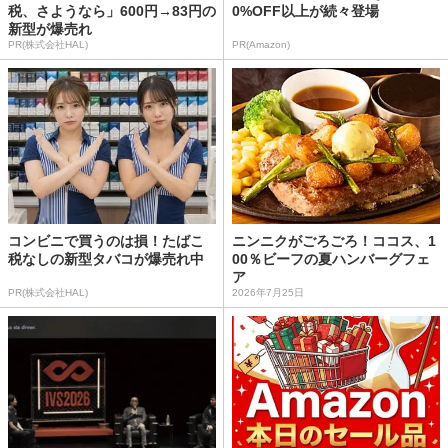
税、さようなら」600円→83円の
0%OFF以上が続々登場
新型が爆売れ
PR(株式会社HAL)
PR(Amazon)
コンビニで買うのは損！たばこ
ニンニクがごろごろ！ココス、1
税なしの新型タバコが爆売れ中
00％ビーフの夏ハンバーグフェ
ア
PR(株式会社HAL)
2026年7月25日