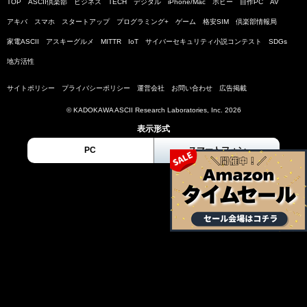
TOP
ASCII倶楽部
ビジネス
TECH
デジタル
iPhone/Mac
ホビー
自作PC
AV
アキバ
スマホ
スタートアップ
プログラミング+
ゲーム
格安SIM
倶楽部情報局
家電ASCII
アスキーグルメ
MITTR
IoT
サイバーセキュリティ小説コンテスト
SDGs
地方活性
サイトポリシー
プライバシーポリシー
運営会社
お問い合わせ
広告掲載
© KADOKAWA ASCII Research Laboratories, Inc. 2026
表示形式
PC
スマートフォン