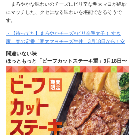
まろやかな味わいのチーズにピリ辛な明太マヨが絶妙
にマッチした、クセになる味わいを堪能できるそうで
す。
・【待ってた】まろやかチーズ×ピリ辛明太子！ すき
家、春の定番「明太マヨチーズ牛丼」3月18日から！🌸
間違いない味
ほっともっと「ビーフカットステーキ重」3月18日〜