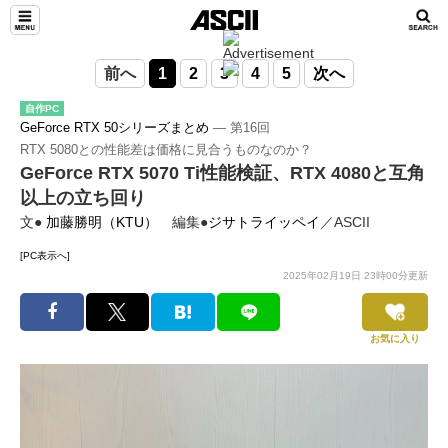
前へ
1
2
3
4
5
次へ
自作PC
GeForce RTX 50シリーズまとめ
― 第16回
RTX 5080との性能差は価格に見合うものなのか？
GeForce RTX 5070 Ti性能検証、RTX 4080と互角
以上の立ち回り
文●
加藤勝明（KTU）
編集●
ジサトライッペイ
／ASCII
[PC表示へ]
2025年02月19日 23時00分更新
お気に入り