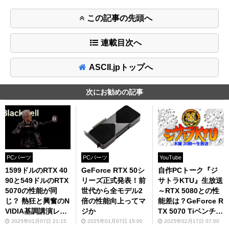
この記事の先頭へ
連載目次へ
ASCII.jpトップへ
次にお勧めの記事
PCパーツ
PCパーツ
YouTube
1599ドルのRTX 40
GeForce RTX 50シ
自作PCトーク『ジ
90と549ドルのRTX
リーズ正式発表！前
サトラKTU』生放送
5070の性能が同
世代から全モデル2
～RTX 5080との性
じ？ 熱狂と興奮のN
倍の性能向上ってマ
能差は？GeForce R
VIDIA基調講演レポ
ジか
TX 5070 Tiベンチマ
ート
ーク～
2025年01月07日 21:15
2025年01月07日 15:00
2025年02月17日 07:00