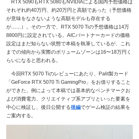
RTX 5090もRTX 5080もNVIDIAによる国内予想価格は
それぞれ約40万円、約20万円と高額であった（予想価格
が意味をなさないような高額モデルも存在する
が……）。その一方で、RTX 5070 Tiの予想価格は14万
8800円に設定されている。AICパートナーカードの価格
設定はまだ知らない状態で本稿を執筆しているが、これ
までの傾向から実際のボリュームゾーンは16〜18万円く
らいになると思われる。
今回RTX 5070 Tiのレビューにあたり、Palit製カード
「GeForce RTX 5070 Ti GamingPro」をお借りすること
ができた。例によって本稿では基本的なベンチマークお
よび消費電力、クリエイティブ系アプリといった要素を
中心に検証し、後日公開する
後編
でゲーム検証の結果を
ご案内する。