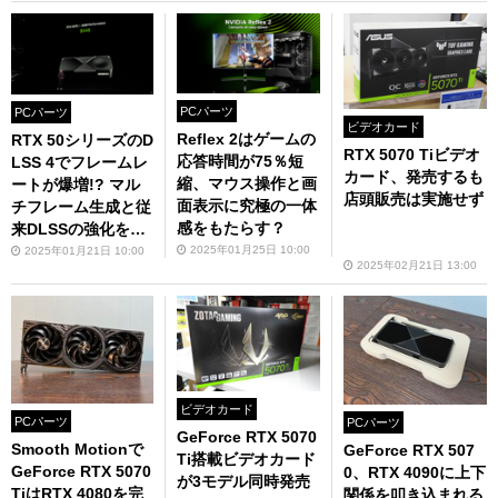
PCパーツ
PCパーツ
ビデオカード
Reflex 2はゲームの
RTX 50シリーズのD
RTX 5070 Tiビデオ
応答時間が75％短
LSS 4でフレームレ
カード、発売するも
縮、マウス操作と画
ートが爆増!? マル
店頭販売は実施せず
面表示に究極の一体
チフレーム生成と従
感をもたらす？
来DLSSの強化を解
説
2025年01月25日 10:00
2025年01月21日 10:00
2025年02月21日 13:00
ビデオカード
PCパーツ
PCパーツ
GeForce RTX 5070
Smooth Motionで
GeForce RTX 507
Ti搭載ビデオカード
GeForce RTX 5070
0、RTX 4090に上下
が3モデル同時発売
TiはRTX 4080を完
関係を叩き込まれる