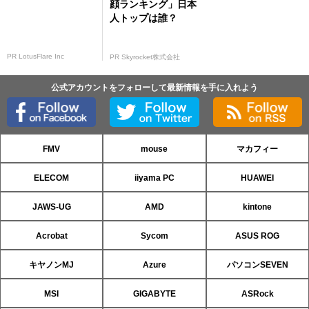
顔ランキング」日本
人トップは誰？
PR LotusFlare Inc
PR Skyrocket株式会社
公式アカウントをフォローして最新情報を手に入れよう
FMV
mouse
マカフィー
ELECOM
iiyama PC
HUAWEI
JAWS-UG
AMD
kintone
Acrobat
Sycom
ASUS ROG
キヤノンMJ
Azure
パソコンSEVEN
MSI
GIGABYTE
ASRock