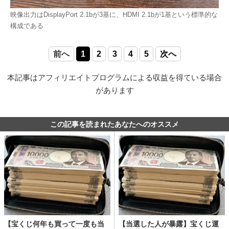
映像出力はDisplayPort 2.1bが3基に、HDMI 2.1bが1基という標準的な
構成である
前へ
1
2
3
4
5
次へ
本記事はアフィリエイトプログラムによる収益を得ている場合
があります
この記事を読まれたあなたへのオススメ
【宝くじ何年も買って一度も当
【当選した人が暴露】宝くじ運