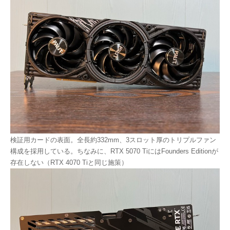
検証用カードの表面。全長約332mm、3スロット厚のトリプルファン
構成を採用している。ちなみに、RTX 5070 TiにはFounders Editionが
存在しない（RTX 4070 Tiと同じ施策）