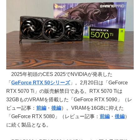
2025年初頭のCES 2025でNVIDIAが発表した
「
GeForce RTX 50シリーズ
」。2月20日は「GeForce
RTX 5070 Ti」の販売解禁日である。RTX 5070 Tiは
32GBものVRAMを搭載した「GeForce RTX 5090」（レ
ビュー記事：
前編
・
後編
）。VRAMを16GBに抑えた
「GeForce RTX 5080」（レビュー記事：
前編
・
後編
）
に続く製品となる。