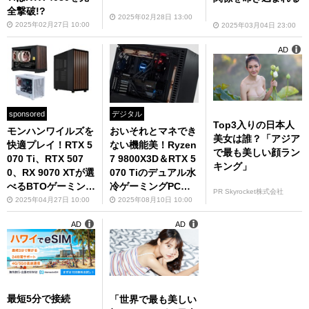
全撃破!?
2025年02月28日 13:00
2025年02月27日 10:00
2025年03月04日 23:00
AD
sponsored
デジタル
Top3入りの日本人
モンハンワイルズを
おいそれとマネでき
美女は誰？「アジア
快適プレイ！RTX 5
ない機能美！Ryzen
で最も美しい顔ラン
070 Ti、RTX 507
7 9800X3D＆RTX 5
キング」
0、RX 9070 XTが選
070 Tiのデュアル水
べるBTOゲーミング
冷ゲーミングPCを
PR Skyrocket株式会社
PCオススメ構成3選
見て
2025年04月27日 10:00
2025年08月10日 10:00
AD
AD
最短5分で接続
「世界で最も美しい