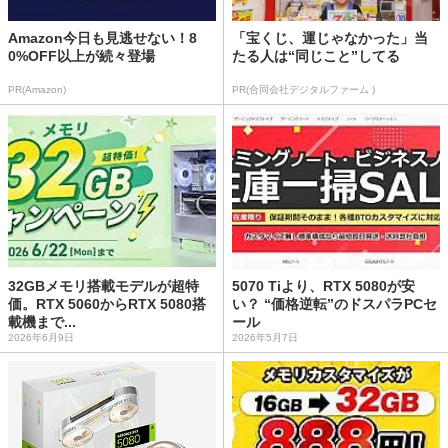
Amazon今日も見逃せない！8
「宝くじ、運じゃなかった」当
0%OFF以上が続々登場
たる人は“同じこと”してる
PR(Amazon)
PR(合同会社デジタルファーム )
32GBメモリ搭載モデルが超特
5070 Tiより、RTX 5080が安
価。RTX 5060からRTX 5080搭
い？ “価格逆転”のドスパラPCセ
載機まで...
ール
2026年6月9日
2026年5月7日