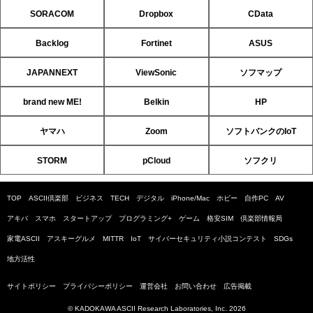
SORACOM
Dropbox
CData
Backlog
Fortinet
ASUS
JAPANNEXT
ViewSonic
ソフマップ
brand new ME!
Belkin
HP
ヤマハ
Zoom
ソフトバンクのIoT
STORM
pCloud
ソフクリ
TOP
ASCII倶楽部
ビジネス
TECH
デジタル
iPhone/Mac
ホビー
自作PC
AV
アキバ
スマホ
スタートアップ
プログラミング+
ゲーム
格安SIM
倶楽部情報局
家電ASCII
アスキーグルメ
MITTR
IoT
サイバーセキュリティ小説コンテスト
SDGs
地方活性
サイトポリシー
プライバシーポリシー
運営会社
お問い合わせ
広告掲載
© KADOKAWA ASCII Research Laboratories, Inc. 2026