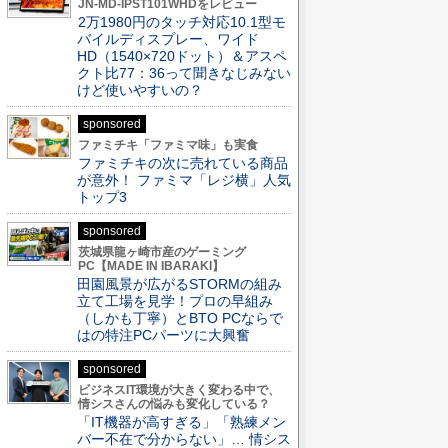
JN-MD-IPST101WHDをレビュー
2万1980円のタッチ対応10.1型モ
バイルディスプレー、ワイド
HD（1540×720ドット）＆アスペ
クト比77：36って聞きなじみない
けど使いやすいの？
sponsored
ファミチキ「ファミマ味」も実食
ファミチキの次に売れている商品
が意外！ ファミマ「レジ横」人気
トップ3
sponsored
茨城県龍ヶ崎市産のゲーミング
PC【MADE IN IBARAKI】
田園風景が広がるSTORMの組み
立て工場を見学！プロの早組み
（しかも丁寧）とBTO PCならで
はの特注PCパーツに大興奮
sponsored
ビジネスIT環境が大きく変わる中で、
情シスさんの悩みも変化している？
「IT機器が高すぎる」「熟練メン
バー不在で分からない」… 情シス