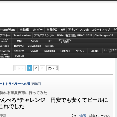
Phone/Mac
自動車
ホビー
自作PC
AV
アキバ
スマホ
ゲ
スタートアップ
アスキー
TeamLeaders
プログラミング+
SDGs
地方活性
PUACL2026
ChallengersJP
パソコン
ゲーミングPC
MSI
ASUS
HP
STORM
SEVEN
ASRock
HUAWEI
ViewSonic
Belkin
ソフトバンクの
Dropbox
CData
Backlog
Fortinet
ヤマハ
Zoom
ORACOM
IoT
brand
pCloud
new ME!
前へ
1
2
3
次へ
マートトラベラーへの道
第56回
氏も訪れる寧夏夜市に行ってみた
せんべろ“チャレンジ 円安でも安くてビールに
これでした
分更新
文●
中山智
編集●こーのス