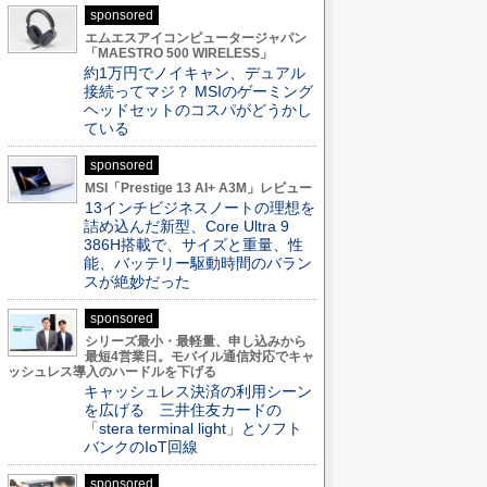
sponsored
エムエスアイコンピュータージャパン
「MAESTRO 500 WIRELESS」
約1万円でノイキャン、デュアル
接続ってマジ？ MSIのゲーミング
ヘッドセットのコスパがどうかし
ている
sponsored
MSI「Prestige 13 AI+ A3M」レビュー
13インチビジネスノートの理想を
詰め込んだ新型、Core Ultra 9
386H搭載で、サイズと重量、性
能、バッテリー駆動時間のバラン
スが絶妙だった
sponsored
シリーズ最小・最軽量、申し込みから
最短4営業日。モバイル通信対応でキャ
ッシュレス導入のハードルを下げる
キャッシュレス決済の利用シーン
を広げる 三井住友カードの
「stera terminal light」とソフト
バンクのIoT回線
sponsored