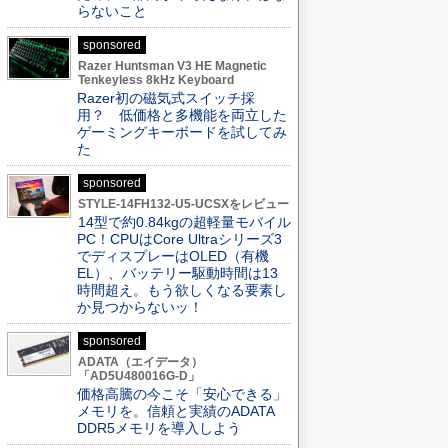
らないこと
sponsored
Razer Huntsman V3 HE Magnetic
Tenkeyless 8kHz Keyboard
Razer初の磁気式スイッチ採
用？ 低価格と多機能を両立した
ゲーミングキーボードを試してみ
た
sponsored
STYLE-14FH132-U5-UCSXをレビュー
14型で約0.84kgの超軽量モバイル
PC！CPUはCore Ultraシリーズ3
でディスプレーはOLED（有機
EL）、バッテリー駆動時間は13
時間超え。もう欲しくなる要素し
か見つからないッ！
sponsored
ADATA（エイデータ）
「AD5U480016G-D」
価格高騰の今こそ「安心できる」
メモリを。信頼と実績のADATA
DDR5メモリを導入しよう