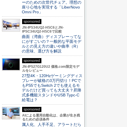
ーのための次世代チェア。理想の
座り心地を実現する「LiberNovo
Omni Pro」
sponsored
JN-IPS34UQ2-HSC6とJN-
IPSC34UQ2-HSC6で比較
曲面（湾曲）ディスプレーってな
にがすごいの？一般的な平面モデ
ルとの見え方の違いや曲率（R）
の意味、選び方を解説
sponsored
JN-IPS27G120U2 価格.com限定モデ
ルをレビュー
27型4K・120Hzゲーミングディス
プレーが破格の3万円切り！PCで
もPS5でもSwitch 2でも使えるモ
デルだけど買っても大丈夫？昇降
式多機能スタンドやUSB Typc-C
給電は？
sponsored
AIによる運用自動化は、企業が生き残
るための必須条件
属人化、人手不足、アラートだら