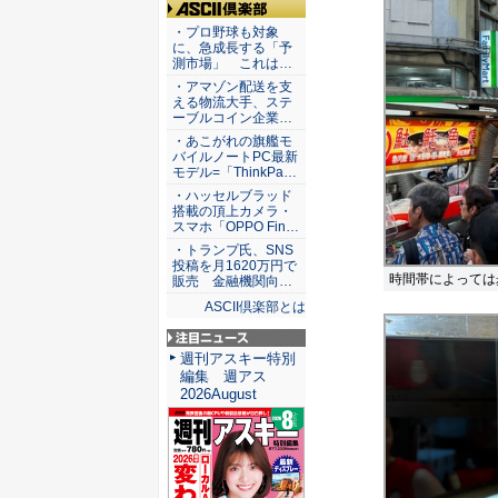
ASCII倶楽部
・プロ野球も対象
に、急成長する「予
測市場」 これは…
・アマゾン配送を支
える物流大手、ステ
ーブルコイン企業…
・あこがれの旗艦モ
バイルノートPC最新
モデル=「ThinkPa…
・ハッセルブラッド
搭載の頂上カメラ・
スマホ「OPPO Fin…
・トランプ氏、SNS
投稿を月1620万円で
時間帯によっては
販売 金融機関向…
ASCII倶楽部とは
注目ニュース
週刊アスキー特別
編集 週アス
2026August