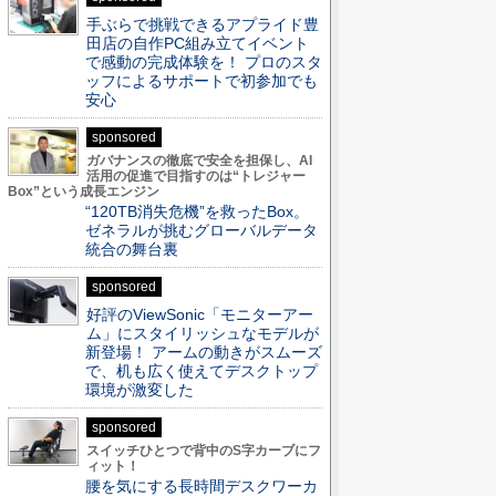
手ぶらで挑戦できるアプライド豊
田店の自作PC組み立てイベント
で感動の完成体験を！ プロのスタ
ッフによるサポートで初参加でも
安心
sponsored
ガバナンスの徹底で安全を担保し、AI
活用の促進で目指すのは“トレジャー
Box”という成長エンジン
“120TB消失危機”を救ったBox。
ゼネラルが挑むグローバルデータ
統合の舞台裏
sponsored
好評のViewSonic「モニターアー
ム」にスタイリッシュなモデルが
新登場！ アームの動きがスムーズ
で、机も広く使えてデスクトップ
環境が激変した
sponsored
スイッチひとつで背中のS字カーブにフ
ィット！
腰を気にする長時間デスクワーカ