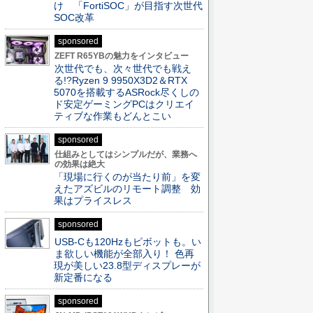
け 「FortiSOC」が目指す次世代
SOC改革
sponsored
ZEFT R65YBの魅力をインタビュー
次世代でも、次々世代でも戦え
る!?Ryzen 9 9950X3D2＆RTX
5070を搭載するASRock尽くしの
ド安定ゲーミングPCはクリエイ
ティブな作業もどんとこい
sponsored
仕組みとしてはシンプルだが、業務へ
の効果は絶大
「現場に行くのが当たり前」を変
えたアズビルのリモート調整 効
果はプライスレス
sponsored
USB-Cも120Hzもピボットも。い
ま欲しい機能が全部入り！ 色再
現が美しい23.8型ディスプレーが
新定番になる
sponsored