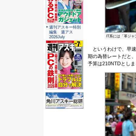
週刊アスキー特別
編集 週アス
IT系には「革ジャ
2026July
というわけで、早速
期の為替レートだと、1
予算は210NTDとし