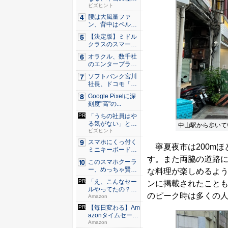
由。23年...
ビズヒント
腰は大風量ファ
ン、背中はペルチ
ェ冷却。ダ...
【決定版】ミドル
クラスのスマート
フォンの...
オラクル、数千社
のエンタープライ
ズ・アプ...
ソフトバンク宮川
社長、ドコモ「ah
amo...
Google Pixelに深
刻度"高"の...
「うちの社員はや
る気がない」と嘆
中山駅から歩いて
くリーダ...
ビズヒント
スマホにくっ付く
寧夏夜市は200mほ
ミニキーボード！
触ってわ...
す。また両脇の道路
このスマホクーラ
ー、めっちゃ賢
な料理が楽しめるよ
い。ただ冷...
「え、こんなセー
ンに掲載されたこと
ルやってたの？」
のピーク時は多くの
80％O...
Amazon
【毎日変わる】Am
azonタイムセール
が...
Amazon