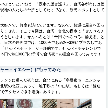
のひとつといえば、「夜市の屋台巡り」。台湾各都市には屋
、現地の人たちの台所としてだけでなく、観光スポットとして
す。
大好きで、何度も訪れています。なので、普通に屋台を回っ
ありません。そこで今回は、台湾・台北の夜市で「せんべろチ
ようと思います。せんべろとは「千円でべろべろに酔える」と
、日本の居酒屋では、1000円でお酒2〜3杯にプラスしてお
う「せんべろセット」が一般的です。せんべろチャレンジで
本円で約1000円の予算で台湾夜市の屋台を回ってみます！
ャー・イエシー）に行ってみた
レンジに選んだ夜市は、台北にある「寧夏夜市（ニンシャ
台北駅の北西にあって、地下鉄の「中山駅」もしくは「雙連
どでアクセスできる場所にあります。