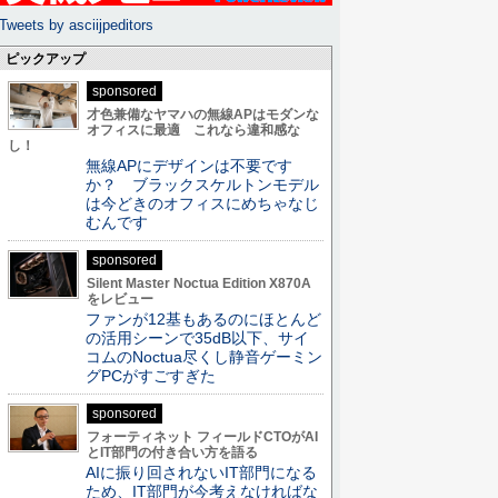
Tweets by asciijpeditors
ピックアップ
sponsored
才色兼備なヤマハの無線APはモダンな
オフィスに最適 これなら違和感な
し！
無線APにデザインは不要です
か？ ブラックスケルトンモデル
は今どきのオフィスにめちゃなじ
むんです
sponsored
Silent Master Noctua Edition X870A
をレビュー
ファンが12基もあるのにほとんど
の活用シーンで35dB以下、サイ
コムのNoctua尽くし静音ゲーミン
グPCがすごすぎた
sponsored
フォーティネット フィールドCTOがAI
とIT部門の付き合い方を語る
AIに振り回されないIT部門になる
ため、IT部門が今考えなければな