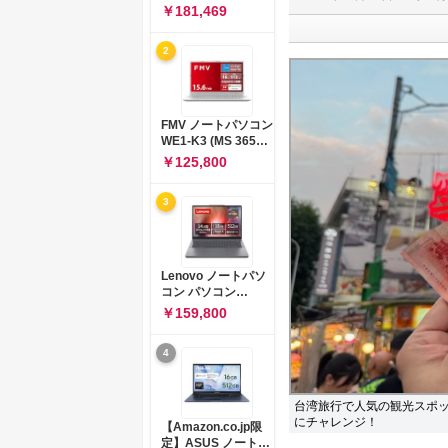
コン 15-fd 15.6イン
￥181,469
チ インテル Core 5
120U メモリ16GB
2
SSD512GB
Windows 11
Microsoft Office
2024搭載 WPS
Office搭載 カメラシ
FMV ノートパソコン
ャッター 指紋認証 薄
WE1-K3 (MS 365
型 Copilotキー搭載
Personal/Copilotキ
￥125,800
ナチュラルシルバー
ー搭載/Win 11/15.6
(BJ0M5PA-AAAI)
型/Core
3
i5/16GB/SSD
512GB/ホワイト)
FMVWK3E15W_AZ
Lenovo ノートパソ
コン パソコン
IdeaPad Slim 3 14.0
￥159,800
インチ AMD
Ryzen™ 5 8640HS
4
メモリ16GB
SSD512GB
Microsoft 365 試用
版 Windows11 バッ
台湾旅行で人気の観光スポッ
テリー駆動12.6時間
にチャレンジ！
【Amazon.co.jp限
重量1.39kg ルナグレ
定】ASUS ノートパ