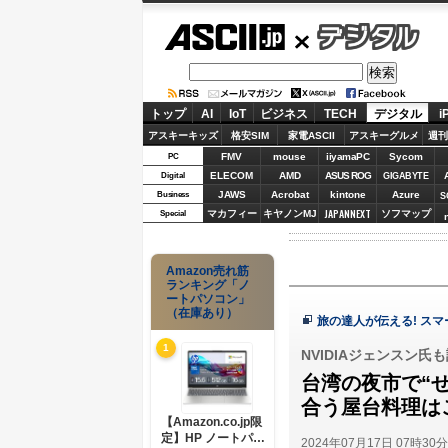
ASCII.jp
デジタル
トップ
AI
IoT
ビジネス
TECH
デジタル
i
アスキーキッズ
格安SIM
家電ASCII
アスキーグルメ
週刊
FMV
mouse
iiyamaPC
Sycom
PC
ELECOM
AMD
ASUS ROG
Digital
GIGABYTE
JAWS
Acrobat
kintone
Azure
Business
S
JAPANNEXT
マカフィー
キヤノンMJ
ソフマップ
Special
Amazon売れ筋
ランキング「ノ
ートパソコン」
（在庫あり）
旅の達人が伝える! ス
1
NVIDIAジェンスン
台湾の夜市で“
合う屋台料理は
【Amazon.co.jp限
定】HP ノートパソ
2024年07月17日 07時30