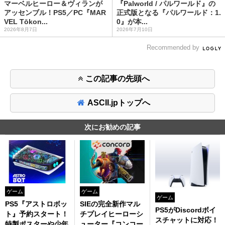
マーベルヒーロー＆ヴィランが
『Palworld / パルワールド』の
アッセンブル！PS5／PC『MAR
正式版となる『パルワールド：1.
VEL Tōkon...
0』が本...
2026年8月7日
2026年7月10日
Recommended by
この記事の先頭へ
ASCII.jpトップへ
次にお勧めの記事
ゲーム
ゲーム
ゲーム
PS5『アストロボッ
SIEの完全新作マル
PS5がDiscordボイ
ト』予約スタート！
チプレイヒーローシ
スチャットに対応！
特製ポスターや少年
ューター『コンコー