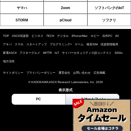
ヤマハ
Zoom
ソフトバンクのIoT
STORM
pCloud
ソフクリ
TOP
ASCII倶楽部
ビジネス
TECH
デジタル
iPhone/Mac
ホビー
自作PC
AV
アキバ
スマホ
スタートアップ
プログラミング+
ゲーム
格安SIM
倶楽部情報局
家電ASCII
アスキーグルメ
MITTR
IoT
サイバーセキュリティ小説コンテスト
SDGs
地方活性
サイトポリシー
プライバシーポリシー
運営会社
お問い合わせ
広告掲載
© KADOKAWA ASCII Research Laboratories, Inc. 2026
表示形式
PC
スマートフォン