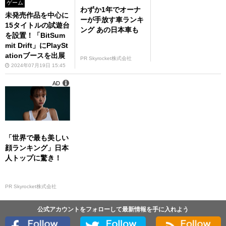
ゲーム
わずか1年でオーナ
未発売作品を中心に
ーが手放す車ランキ
15タイトルの試遊台
ング あの日本車も
を設置！「BitSum
mit Drift」にPlaySt
ationブースを出展
PR Skyrocket株式会社
2024年07月19日 15:45
AD
「世界で最も美しい
顔ランキング」日本
人トップに驚き！
PR Skyrocket株式会社
公式アカウントをフォローして最新情報を手に入れよう