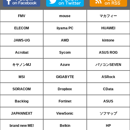
FMV
mouse
マカフィー
ELECOM
iiyama PC
HUAWEI
JAWS-UG
AMD
kintone
Acrobat
Sycom
ASUS ROG
キヤノンMJ
Azure
パソコンSEVEN
MSI
GIGABYTE
ASRock
SORACOM
Dropbox
CData
Backlog
Fortinet
ASUS
JAPANNEXT
ViewSonic
ソフマップ
brand new ME!
Belkin
HP