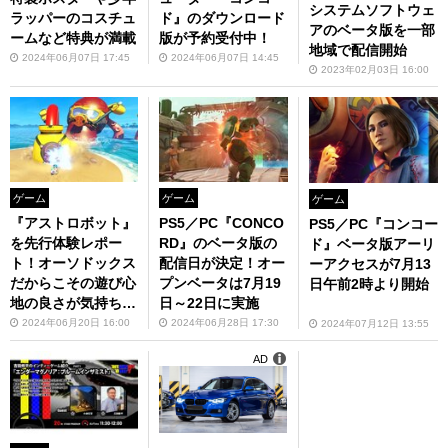
システムソフトウェ
ラッパーのコスチュ
ド』のダウンロード
アのベータ版を一部
ームなど特典が満載
版が予約受付中！
地域で配信開始
2024年06月07日 17:45
2024年06月07日 14:45
2023年02月03日 16:00
ゲーム
ゲーム
ゲーム
『アストロボット』
PS5／PC『CONCO
PS5／PC『コンコー
を先行体験レポー
RD』のベータ版の
ド』ベータ版アーリ
ト！オーソドックス
配信日が決定！オー
ーアクセスが7月13
だからこその遊び心
プンベータは7月19
日午前2時より開始
地の良さが気持ちイ
日～22日に実施
イ
2024年06月20日 16:00
2024年06月28日 17:30
2024年07月12日 13:55
AD