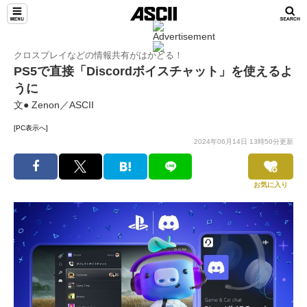
クロスプレイなどの情報共有がはかどる！
PS5で直接「Discordボイスチャット」を使えるよ
うに
文● Zenon／ASCII
[PC表示へ]
2024年06月14日 13時50分更新
お気に入り