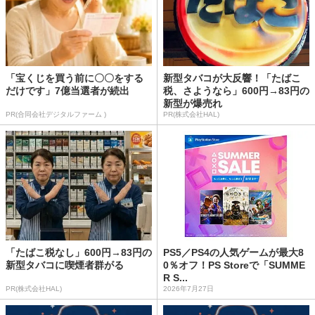
「宝くじを買う前に〇〇をする
新型タバコが大反響！「たばこ
だけです」7億当選者が続出
税、さようなら」600円→83円の
新型が爆売れ
PR(合同会社デジタルファーム )
PR(株式会社HAL)
「たばこ税なし」600円→83円の
PS5／PS4の人気ゲームが最大8
新型タバコに喫煙者群がる
0％オフ！PS Storeで「SUMME
R S...
PR(株式会社HAL)
2026年7月27日