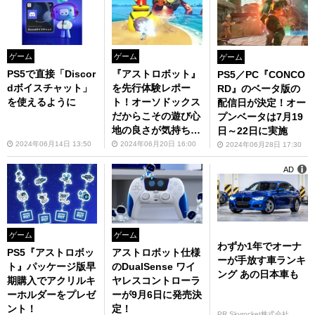
ゲーム
ゲーム
ゲーム
PS5で直接「Discor
『アストロボット』
PS5／PC『CONCO
dボイスチャット」
を先行体験レポー
RD』のベータ版の
を使えるように
ト！オーソドックス
配信日が決定！オー
だからこその遊び心
プンベータは7月19
地の良さが気持ちイ
日～22日に実施
イ
2024年06月14日 13:50
2024年06月20日 16:00
2024年06月28日 17:30
AD
ゲーム
ゲーム
わずか1年でオーナ
PS5『アストロボッ
アストロボット仕様
ーが手放す車ランキ
ト』パッケージ版早
のDualSense ワイ
ング あの日本車も
期購入でアクリルキ
ヤレスコントローラ
ーホルダーをプレゼ
ーが9月6日に発売決
ント！
定！
PR Skyrocket株式会社