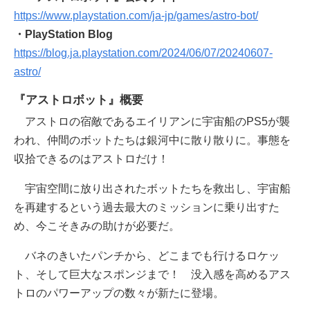
https://www.playstation.com/ja-jp/games/astro-bot/
・PlayStation Blog
https://blog.ja.playstation.com/2024/06/07/20240607-
astro/
『アストロボット』概要
アストロの宿敵であるエイリアンに宇宙船のPS5が襲
われ、仲間のボットたちは銀河中に散り散りに。事態を
収拾できるのはアストロだけ！
宇宙空間に放り出されたボットたちを救出し、宇宙船
を再建するという過去最大のミッションに乗り出すた
め、今こそきみの助けが必要だ。
バネのきいたパンチから、どこまでも行けるロケッ
ト、そして巨大なスポンジまで！ 没入感を高めるアス
トロのパワーアップの数々が新たに登場。